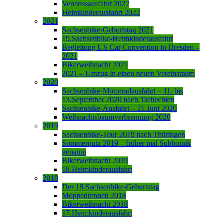
Vereinssausfahrt 2022
Heimkinderausfahrt 2022
2021
Sachsenbike-Geburtstag 2021
19.Sachsenbike-Heimkinderausfahrt
Begleitung US Car Convention in Dresden –
2021
Bikerweihnacht 2021
2021 – Umzug in einen neuen Vereinsraum
2020
Sachsenbike-Motorradausfahrt – 11. bis
13.September 2020 nach Tschechien
Sachsenbike-Ausfahrt – 21.Juni 2020
Weihnachtsbaumverbrennung 2020
2019
Sachsenbike-Tour 2019 nach Thüringen
Sommerputz 2019 – früher mal Subbotnik
genannt
Bikerweihnacht 2019
18.Heimkinderausfahrt
2018
Der 18.Sachsenbike-Geburtstag
Moppedrennen 2018
Bikerweihnacht 2018
17.Heimkinderausfahrt