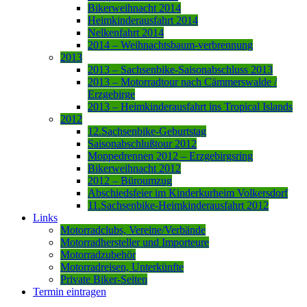
Bikerweihnacht 2014
Heimkinderausfahrt 2014
Nelkenfahrt 2014
2014 – Weihnachtsbaum-verbrennung
2013
2013 – Sachsenbike-Saisonabschluss 2013
2013 – Motorradtour nach Cämmerswalde /
Erzgebirge
2013 – Heimkinderausfahrt ins Tropical Islands
2012
12.Sachsenbike-Geburtstag
Saisonabschlußtour 2012
Moppedrennen 2012 – Erzgebirgsring
Bikerweihnacht 2012
2012 – Büroumzug
Abschiedsfeier im Kinderkurheim Volkersdorf
11.Sachsenbike-Heimkinderausfahrt 2012
Links
Motorradclubs, Vereine/Verbände
Motorradhersteller und Importeure
Motorradzubehör
Motorradreisen, Unterkünfte
Private Biker-Seiten
Termin eintragen