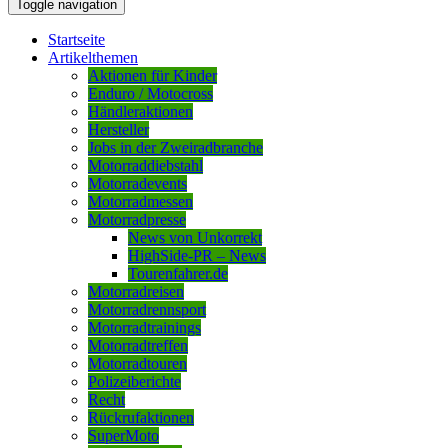
Toggle navigation
Startseite
Artikelthemen
Aktionen für Kinder
Enduro / Motocross
Händleraktionen
Hersteller
Jobs in der Zweiradbranche
Motorraddiebstahl
Motorradevents
Motorradmessen
Motorradpresse
News von Unkorrekt
HighSide-PR – News
Tourenfahrer.de
Motorradreisen
Motorradrennsport
Motorradtrainings
Motorradtreffen
Motorradtouren
Polizeiberichte
Recht
Rückrufaktionen
SuperMoto