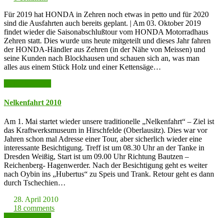
Für 2019 hat HONDA in Zehren noch etwas in petto und für 2020
sind die Ausfahrten auch bereits geplant. | Am 03. Oktober 2019
findet wieder die Saisonabschlußtour vom HONDA Motorradhaus
Zehren statt. Dies wurde uns heute mitgeteilt und dieses Jahr fahren
der HONDA-Händler aus Zehren (in der Nähe von Meissen) und
seine Kunden nach Blockhausen und schauen sich an, was man
alles aus einem Stück Holz und einer Kettensäge…
weiter lesen >>
Nelkenfahrt 2010
Am 1. Mai startet wieder unsere traditionelle „Nelkenfahrt“ – Ziel ist
das Kraftwerksmuseum in Hirschfelde (Oberlausitz). Dies war vor
Jahren schon mal Adresse einer Tour, aber sicherlich wieder eine
interessante Besichtigung. Treff ist um 08.30 Uhr an der Tanke in
Dresden Weißig, Start ist um 09.00 Uhr Richtung Bautzen –
Reichenberg- Hagenwerder. Nach der Besichtigung geht es weiter
nach Oybin ins „Hubertus“ zu Speis und Trank. Retour geht es dann
durch Tschechien…
28. April 2010
18 comments
weiter lesen >>