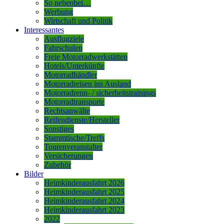
So nebenbei…
Werbung
Wirtschaft und Politik
Interessantes
Ausflugziele
Fahrschulen
Freie Motorradwerkstätten
Hotels/Unterkünfte
Motorradhändler
Motorradreisen ins Ausland
Motorradrenn- / sicherheitstrainings
Motorradtransporte
Rechtsanwälte
Reifendienste/Hersteller
Sonstiges
Stammtische/Treffs
Tourenveranstalter
Versicherungen
Zubehör
Bilder
Heimkinderausfahrt 2026
Heimkinderausfahrt 2025
Heimkinderausfahrt 2024
Heimkinderausfahrt 2023
2022