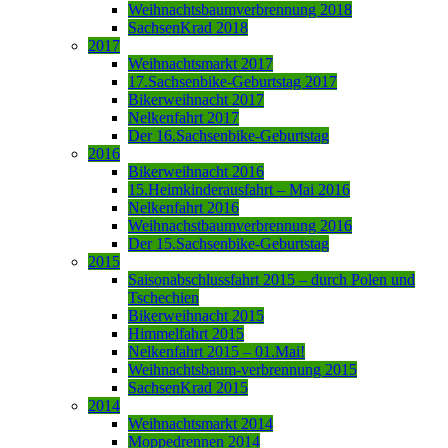
Weihnachtsbaumverbrennung 2018
SachsenKrad 2018
2017
Weihnachtsmarkt 2017
17.Sachsenbike-Geburtstag 2017
Bikerweihnacht 2017
Nelkenfahrt 2017
Der 16.Sachsenbike-Geburtstag
2016
Bikerweihnacht 2016
15.Heimkinderausfahrt – Mai 2016
Nelkenfahrt 2016
Weihnachstbaumverbrennung 2016
Der 15.Sachsenbike-Geburtstag
2015
Saisonabschlussfahrt 2015 – durch Polen und
Tschechien
Bikerweihnacht 2015
Himmelfahrt 2015
Nelkenfahrt 2015 – 01.Mai!
Weihnachtsbaum-verbrennung 2015
SachsenKrad 2015
2014
Weihnachtsmarkt 2014
Moppedrennen 2014