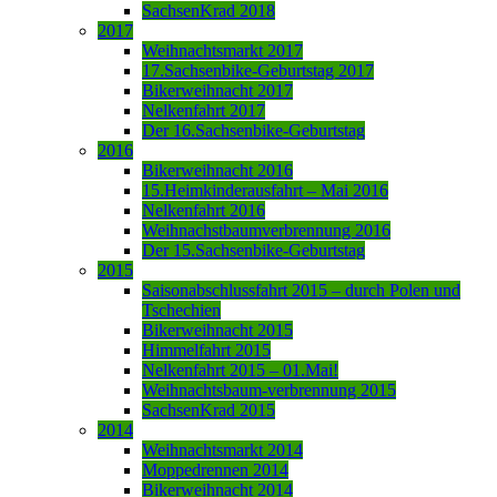
SachsenKrad 2018
2017
Weihnachtsmarkt 2017
17.Sachsenbike-Geburtstag 2017
Bikerweihnacht 2017
Nelkenfahrt 2017
Der 16.Sachsenbike-Geburtstag
2016
Bikerweihnacht 2016
15.Heimkinderausfahrt – Mai 2016
Nelkenfahrt 2016
Weihnachstbaumverbrennung 2016
Der 15.Sachsenbike-Geburtstag
2015
Saisonabschlussfahrt 2015 – durch Polen und
Tschechien
Bikerweihnacht 2015
Himmelfahrt 2015
Nelkenfahrt 2015 – 01.Mai!
Weihnachtsbaum-verbrennung 2015
SachsenKrad 2015
2014
Weihnachtsmarkt 2014
Moppedrennen 2014
Bikerweihnacht 2014