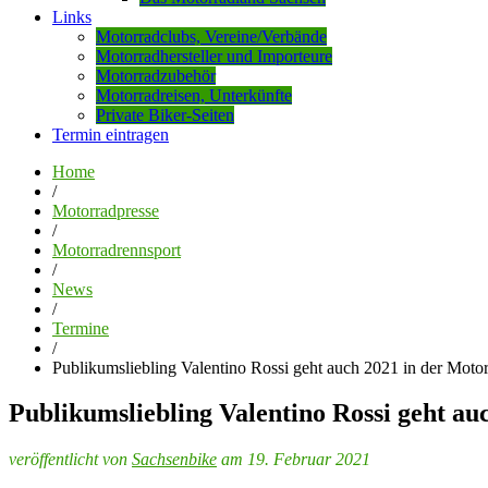
Links
Motorradclubs, Vereine/Verbände
Motorradhersteller und Importeure
Motorradzubehör
Motorradreisen, Unterkünfte
Private Biker-Seiten
Termin eintragen
Home
/
Motorradpresse
/
Motorradrennsport
/
News
/
Termine
/
Publikumsliebling Valentino Rossi geht auch 2021 in der Mot
Publikumsliebling Valentino Rossi geht a
veröffentlicht von
Sachsenbike
am 19. Februar 2021