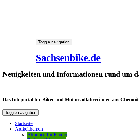
Skip
Toggle navigation
to
6. August 2026
content
Sachsenbike.de
Neuigkeiten und Informationen rund um d
Das Infoportal für Biker und Motorradfahrerinnen aus Chemnitz /
Toggle navigation
Startseite
Artikelthemen
Aktionen für Kinder