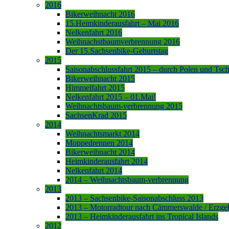
2016
Bikerweihnacht 2016
15.Heimkinderausfahrt – Mai 2016
Nelkenfahrt 2016
Weihnachstbaumverbrennung 2016
Der 15.Sachsenbike-Geburtstag
2015
Saisonabschlussfahrt 2015 – durch Polen und Tsc
Bikerweihnacht 2015
Himmelfahrt 2015
Nelkenfahrt 2015 – 01.Mai!
Weihnachtsbaum-verbrennung 2015
SachsenKrad 2015
2014
Weihnachtsmarkt 2014
Moppedrennen 2014
Bikerweihnacht 2014
Heimkinderausfahrt 2014
Nelkenfahrt 2014
2014 – Weihnachtsbaum-verbrennung
2013
2013 – Sachsenbike-Saisonabschluss 2013
2013 – Motorradtour nach Cämmerswalde / Erzge
2013 – Heimkinderausfahrt ins Tropical Islands
2012