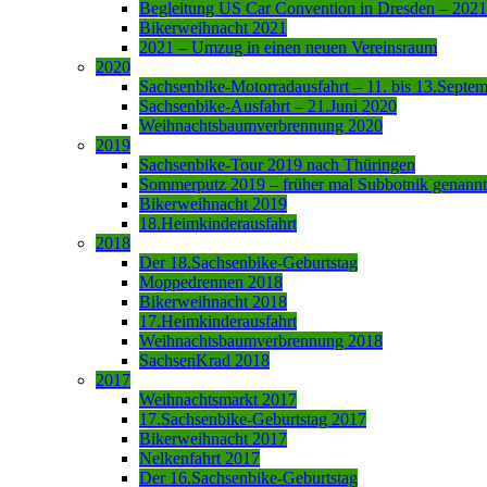
Begleitung US Car Convention in Dresden – 2021
Bikerweihnacht 2021
2021 – Umzug in einen neuen Vereinsraum
2020
Sachsenbike-Motorradausfahrt – 11. bis 13.Septe
Sachsenbike-Ausfahrt – 21.Juni 2020
Weihnachtsbaumverbrennung 2020
2019
Sachsenbike-Tour 2019 nach Thüringen
Sommerputz 2019 – früher mal Subbotnik genannt
Bikerweihnacht 2019
18.Heimkinderausfahrt
2018
Der 18.Sachsenbike-Geburtstag
Moppedrennen 2018
Bikerweihnacht 2018
17.Heimkinderausfahrt
Weihnachtsbaumverbrennung 2018
SachsenKrad 2018
2017
Weihnachtsmarkt 2017
17.Sachsenbike-Geburtstag 2017
Bikerweihnacht 2017
Nelkenfahrt 2017
Der 16.Sachsenbike-Geburtstag