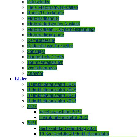
Fahrschulen
Freie Motorradwerkstätten
Hotels/Unterkünfte
Motorradhändler
Motorradreisen ins Ausland
Motorradrenn- / sicherheitstrainings
Motorradtransporte
Rechtsanwälte
Reifendienste/Hersteller
Sonstiges
Stammtische/Treffs
Tourenveranstalter
Versicherungen
Zubehör
Bilder
Heimkinderausfahrt 2026
Heimkinderausfahrt 2025
Heimkinderausfahrt 2024
Heimkinderausfahrt 2023
2022
Vereinssausfahrt 2022
Heimkinderausfahrt 2022
2021
Sachsenbike-Geburtstag 2021
19.Sachsenbike-Heimkinderausfahrt