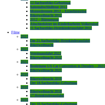
12.Sachsenbike-Geburtstag
Saisonabschlußtour 2012
Moppedrennen 2012 – Erzgebirgsring
Bikerweihnacht 2012
2012 – Büroumzug
Abschiedsfeier im Kinderkurheim Volkersdorf
11.Sachsenbike-Heimkinderausfahrt 2012
Filme
2023
Die 21.Sachsenbike-Heimkinderausfahrt
Bikerweihnacht
2022
Vereinsausfahrt 2022
Bikerweihnacht 2022
2021
Begleitung US Car Convention in Dresden – 2021
Bikerweihnacht 2021
2019
Bikerweihnacht 2019
Der 18.Sachsenbike-Geburtstag
2018
Bikerweihnacht 2018
17.Heimkinderausfahrt
2016
Der 16.Sachsenbike-Geburtstag