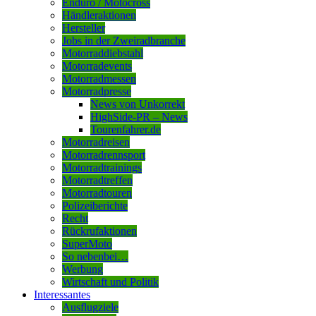
Enduro / Motocross
Händleraktionen
Hersteller
Jobs in der Zweiradbranche
Motorraddiebstahl
Motorradevents
Motorradmessen
Motorradpresse
News von Unkorrekt
HighSide-PR – News
Tourenfahrer.de
Motorradreisen
Motorradrennsport
Motorradtrainings
Motorradtreffen
Motorradtouren
Polizeiberichte
Recht
Rückrufaktionen
SuperMoto
So nebenbei…
Werbung
Wirtschaft und Politik
Interessantes
Ausflugziele