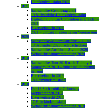
Heimkinderausfahrt 2022
2021
Sachsenbike-Geburtstag 2021
19.Sachsenbike-Heimkinderausfahrt
Begleitung US Car Convention in Dresden –
2021
Bikerweihnacht 2021
2021 – Umzug in einen neuen Vereinsraum
2020
Sachsenbike-Motorradausfahrt – 11. bis
13.September 2020 nach Tschechien
Sachsenbike-Ausfahrt – 21.Juni 2020
Weihnachtsbaumverbrennung 2020
2019
Sachsenbike-Tour 2019 nach Thüringen
Sommerputz 2019 – früher mal Subbotnik
genannt
Bikerweihnacht 2019
18.Heimkinderausfahrt
2018
Der 18.Sachsenbike-Geburtstag
Moppedrennen 2018
Bikerweihnacht 2018
17.Heimkinderausfahrt
Weihnachtsbaumverbrennung 2018