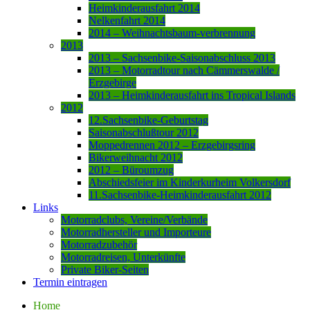
Heimkinderausfahrt 2014
Nelkenfahrt 2014
2014 – Weihnachtsbaum-verbrennung
2013
2013 – Sachsenbike-Saisonabschluss 2013
2013 – Motorradtour nach Cämmerswalde /
Erzgebirge
2013 – Heimkinderausfahrt ins Tropical Islands
2012
12.Sachsenbike-Geburtstag
Saisonabschlußtour 2012
Moppedrennen 2012 – Erzgebirgsring
Bikerweihnacht 2012
2012 – Büroumzug
Abschiedsfeier im Kinderkurheim Volkersdorf
11.Sachsenbike-Heimkinderausfahrt 2012
Links
Motorradclubs, Vereine/Verbände
Motorradhersteller und Importeure
Motorradzubehör
Motorradreisen, Unterkünfte
Private Biker-Seiten
Termin eintragen
Home