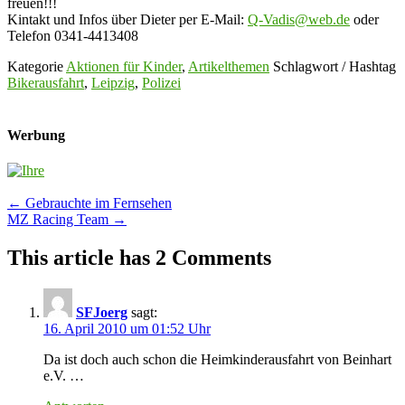
freuen!!!
Kintakt und Infos über Dieter per E-Mail:
Q-Vadis@web.de
oder
Telefon 0341-4413408
Kategorie
Aktionen für Kinder
,
Artikelthemen
Schlagwort / Hashtag
Bikerausfahrt
,
Leipzig
,
Polizei
Werbung
Post
←
Gebrauchte im Fernsehen
MZ Racing Team
→
navigation
This article has 2 Comments
SFJoerg
sagt:
16. April 2010 um 01:52 Uhr
Da ist doch auch schon die Heimkinderausfahrt von Beinhart
e.V. …