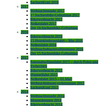
SachsenKrad 2018
2017
Weihnachtsmarkt 2017
17.Sachsenbike-Geburtstag 2017
Bikerweihnacht 2017
Nelkenfahrt 2017
Der 16.Sachsenbike-Geburtstag
2016
Bikerweihnacht 2016
15.Heimkinderausfahrt – Mai 2016
Nelkenfahrt 2016
Weihnachstbaumverbrennung 2016
Der 15.Sachsenbike-Geburtstag
2015
Saisonabschlussfahrt 2015 – durch Polen und
Tschechien
Bikerweihnacht 2015
Himmelfahrt 2015
Nelkenfahrt 2015 – 01.Mai!
Weihnachtsbaum-verbrennung 2015
SachsenKrad 2015
2014
Weihnachtsmarkt 2014
Moppedrennen 2014
Bikerweihnacht 2014