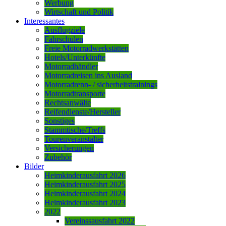
Werbung
Wirtschaft und Politik
Interessantes
Ausflugziele
Fahrschulen
Freie Motorradwerkstätten
Hotels/Unterkünfte
Motorradhändler
Motorradreisen ins Ausland
Motorradrenn- / sicherheitstrainings
Motorradtransporte
Rechtsanwälte
Reifendienste/Hersteller
Sonstiges
Stammtische/Treffs
Tourenveranstalter
Versicherungen
Zubehör
Bilder
Heimkinderausfahrt 2026
Heimkinderausfahrt 2025
Heimkinderausfahrt 2024
Heimkinderausfahrt 2023
2022
Vereinssausfahrt 2022