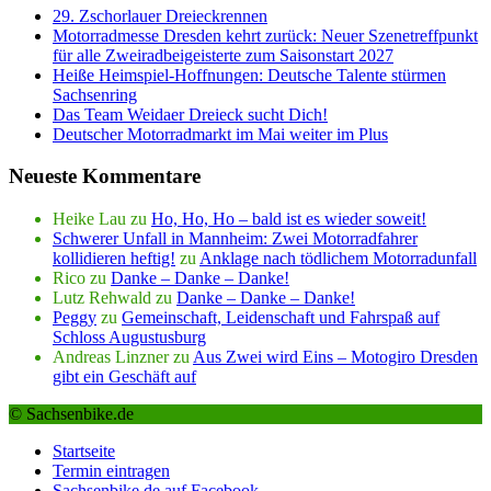
29. Zschorlauer Dreieckrennen
Motorradmesse Dresden kehrt zurück: Neuer Szenetreffpunkt
für alle Zweiradbeigeisterte zum Saisonstart 2027
Heiße Heimspiel-Hoffnungen: Deutsche Talente stürmen
Sachsenring
Das Team Weidaer Dreieck sucht Dich!
Deutscher Motorradmarkt im Mai weiter im Plus
Neueste Kommentare
Heike Lau
zu
Ho, Ho, Ho – bald ist es wieder soweit!
Schwerer Unfall in Mannheim: Zwei Motorradfahrer
kollidieren heftig!
zu
Anklage nach tödlichem Motorradunfall
Rico
zu
Danke – Danke – Danke!
Lutz Rehwald
zu
Danke – Danke – Danke!
Peggy
zu
Gemeinschaft, Leidenschaft und Fahrspaß auf
Schloss Augustusburg
Andreas Linzner
zu
Aus Zwei wird Eins – Motogiro Dresden
gibt ein Geschäft auf
© Sachsenbike.de
Startseite
Termin eintragen
Sachsenbike.de auf Facebook