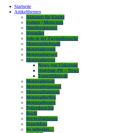
Startseite
Artikelthemen
Aktionen für Kinder
Enduro / Motocross
Händleraktionen
Hersteller
Jobs in der Zweiradbranche
Motorraddiebstahl
Motorradevents
Motorradmessen
Motorradpresse
News von Unkorrekt
HighSide-PR – News
Tourenfahrer.de
Motorradreisen
Motorradrennsport
Motorradtrainings
Motorradtreffen
Motorradtouren
Polizeiberichte
Recht
Rückrufaktionen
SuperMoto
So nebenbei…