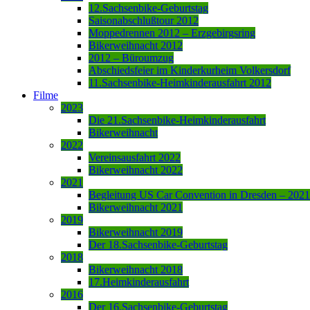
12.Sachsenbike-Geburtstag
Saisonabschlußtour 2012
Moppedrennen 2012 – Erzgebirgsring
Bikerweihnacht 2012
2012 – Büroumzug
Abschiedsfeier im Kinderkurheim Volkersdorf
11.Sachsenbike-Heimkinderausfahrt 2012
Filme
2023
Die 21.Sachsenbike-Heimkinderausfahrt
Bikerweihnacht
2022
Vereinsausfahrt 2022
Bikerweihnacht 2022
2021
Begleitung US Car Convention in Dresden – 2021
Bikerweihnacht 2021
2019
Bikerweihnacht 2019
Der 18.Sachsenbike-Geburtstag
2018
Bikerweihnacht 2018
17.Heimkinderausfahrt
2016
Der 16.Sachsenbike-Geburtstag