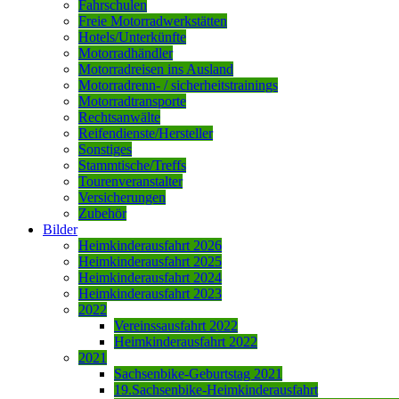
Fahrschulen
Freie Motorradwerkstätten
Hotels/Unterkünfte
Motorradhändler
Motorradreisen ins Ausland
Motorradrenn- / sicherheitstrainings
Motorradtransporte
Rechtsanwälte
Reifendienste/Hersteller
Sonstiges
Stammtische/Treffs
Tourenveranstalter
Versicherungen
Zubehör
Bilder
Heimkinderausfahrt 2026
Heimkinderausfahrt 2025
Heimkinderausfahrt 2024
Heimkinderausfahrt 2023
2022
Vereinssausfahrt 2022
Heimkinderausfahrt 2022
2021
Sachsenbike-Geburtstag 2021
19.Sachsenbike-Heimkinderausfahrt