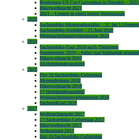
Begleitung US Car Convention in Dresden – 2021
Bikerweihnacht 2021
2021 – Umzug in einen neuen Vereinsraum
2020
Sachsenbike-Motorradausfahrt – 11. bis 13.Septe
Sachsenbike-Ausfahrt – 21.Juni 2020
Weihnachtsbaumverbrennung 2020
2019
Sachsenbike-Tour 2019 nach Thüringen
Sommerputz 2019 – früher mal Subbotnik genannt
Bikerweihnacht 2019
18.Heimkinderausfahrt
2018
Der 18.Sachsenbike-Geburtstag
Moppedrennen 2018
Bikerweihnacht 2018
17.Heimkinderausfahrt
Weihnachtsbaumverbrennung 2018
SachsenKrad 2018
2017
Weihnachtsmarkt 2017
17.Sachsenbike-Geburtstag 2017
Bikerweihnacht 2017
Nelkenfahrt 2017
Der 16.Sachsenbike-Geburtstag