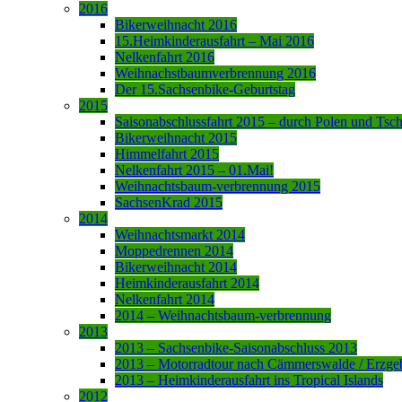
2016
Bikerweihnacht 2016
15.Heimkinderausfahrt – Mai 2016
Nelkenfahrt 2016
Weihnachstbaumverbrennung 2016
Der 15.Sachsenbike-Geburtstag
2015
Saisonabschlussfahrt 2015 – durch Polen und Tsc
Bikerweihnacht 2015
Himmelfahrt 2015
Nelkenfahrt 2015 – 01.Mai!
Weihnachtsbaum-verbrennung 2015
SachsenKrad 2015
2014
Weihnachtsmarkt 2014
Moppedrennen 2014
Bikerweihnacht 2014
Heimkinderausfahrt 2014
Nelkenfahrt 2014
2014 – Weihnachtsbaum-verbrennung
2013
2013 – Sachsenbike-Saisonabschluss 2013
2013 – Motorradtour nach Cämmerswalde / Erzge
2013 – Heimkinderausfahrt ins Tropical Islands
2012