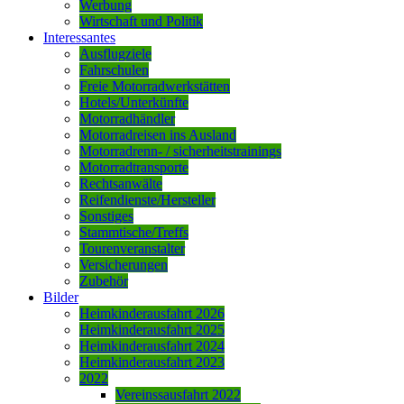
Werbung
Wirtschaft und Politik
Interessantes
Ausflugziele
Fahrschulen
Freie Motorradwerkstätten
Hotels/Unterkünfte
Motorradhändler
Motorradreisen ins Ausland
Motorradrenn- / sicherheitstrainings
Motorradtransporte
Rechtsanwälte
Reifendienste/Hersteller
Sonstiges
Stammtische/Treffs
Tourenveranstalter
Versicherungen
Zubehör
Bilder
Heimkinderausfahrt 2026
Heimkinderausfahrt 2025
Heimkinderausfahrt 2024
Heimkinderausfahrt 2023
2022
Vereinssausfahrt 2022