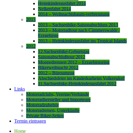
Heimkinderausfahrt 2014
Nelkenfahrt 2014
2014 – Weihnachtsbaum-verbrennung
2013
2013 – Sachsenbike-Saisonabschluss 2013
2013 – Motorradtour nach Cämmerswalde /
Erzgebirge
2013 – Heimkinderausfahrt ins Tropical Islands
2012
12.Sachsenbike-Geburtstag
Saisonabschlußtour 2012
Moppedrennen 2012 – Erzgebirgsring
Bikerweihnacht 2012
2012 – Büroumzug
Abschiedsfeier im Kinderkurheim Volkersdorf
11.Sachsenbike-Heimkinderausfahrt 2012
Links
Motorradclubs, Vereine/Verbände
Motorradhersteller und Importeure
Motorradzubehör
Motorradreisen, Unterkünfte
Private Biker-Seiten
Termin eintragen
Home