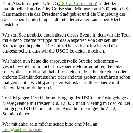
Zum Abschluss jeder USCC (
US Car Convention
) findet der
traditioneller Sunday City Cruise statt. Mit insgesamt 300 fetten US-
Cars machen sie das Dresdner Stadtgebiet und die Umgebung der
sächsischen Landeshauptstadt mit allerlei amerikanischen Blech
unsicher.
Wir von Sachsenbike unterstützen dieses Event, in dem wir die Tour
mit einer Sicherheitstruppe für das Absperren von Straßen und
Kreuzungen begleiten. Die Polizei hat sich auch wieder dafür
ausgesprochen, dass wir die USCC begleiten möchten.
Wir haben nun heute die anspruchsvolle Strecke bekommen –
gesucht werden nun noch 4-5 versierte Motorradfahrer, die dabei
sein wollen. Im Idealfall habt Ihr so einen „Job“ bei der einen oder
anderen Heimkinderausfahrt, oder anderen großen Ausfahrten schon
mal gemacht – wichtig auf jeden Fall ist, dass Ihr versierte und
sichere Motorradfahrer seid.
Treff ist gegen 11:00 Uhr am Eingang der USCC am Ostragehege /
Messegelände in Dresden. Ca. 12:00 Uhr ist Meeting mit der Polizei
und gegen 13:00 Uhr startet die Ausfahrt, die ungefähr 2 – 2,5
Stunden dauert.
Wer mit dabei sein möchte sende bitte eine Mail an
info@sachsenbike.de
.