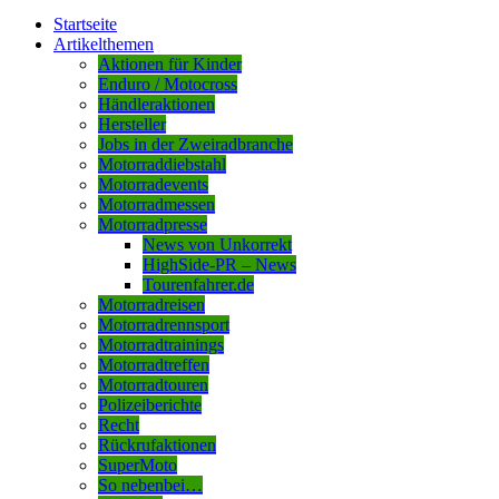
Startseite
Artikelthemen
Aktionen für Kinder
Enduro / Motocross
Händleraktionen
Hersteller
Jobs in der Zweiradbranche
Motorraddiebstahl
Motorradevents
Motorradmessen
Motorradpresse
News von Unkorrekt
HighSide-PR – News
Tourenfahrer.de
Motorradreisen
Motorradrennsport
Motorradtrainings
Motorradtreffen
Motorradtouren
Polizeiberichte
Recht
Rückrufaktionen
SuperMoto
So nebenbei…