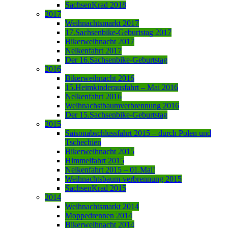
SachsenKrad 2018
2017
Weihnachtsmarkt 2017
17.Sachsenbike-Geburtstag 2017
Bikerweihnacht 2017
Nelkenfahrt 2017
Der 16.Sachsenbike-Geburtstag
2016
Bikerweihnacht 2016
15.Heimkinderausfahrt – Mai 2016
Nelkenfahrt 2016
Weihnachstbaumverbrennung 2016
Der 15.Sachsenbike-Geburtstag
2015
Saisonabschlussfahrt 2015 – durch Polen und
Tschechien
Bikerweihnacht 2015
Himmelfahrt 2015
Nelkenfahrt 2015 – 01.Mai!
Weihnachtsbaum-verbrennung 2015
SachsenKrad 2015
2014
Weihnachtsmarkt 2014
Moppedrennen 2014
Bikerweihnacht 2014