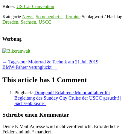
Bilder:
US Car Convention
Kategorie
News
,
So nebenbei...
,
Termine
Schlagwort / Hashtag
Dresden
,
Sachsen
,
USCC
Werbung
Post
←
Tagestour Motorrad & Technik am 21.Juli 2019
BMW-Fahrer verunglückt
→
navigation
This article has 1 Comment
Pingback:
Dringend! Erfahrene Motorradfahrer für
Begleitung des Sunday City Cruise der USCC gesucht! |
Sachsenbike.de -
Schreibe einen Kommentar
Deine E-Mail-Adresse wird nicht veröffentlicht.
Erforderliche
Felder sind mit
*
markiert