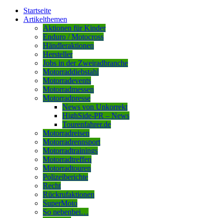
Startseite
Artikelthemen
Aktionen für Kinder
Enduro / Motocross
Händleraktionen
Hersteller
Jobs in der Zweiradbranche
Motorraddiebstahl
Motorradevents
Motorradmessen
Motorradpresse
News von Unkorrekt
HighSide-PR – News
Tourenfahrer.de
Motorradreisen
Motorradrennsport
Motorradtrainings
Motorradtreffen
Motorradtouren
Polizeiberichte
Recht
Rückrufaktionen
SuperMoto
So nebenbei…