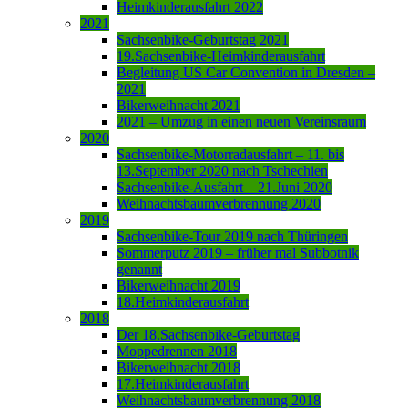
Heimkinderausfahrt 2022
2021
Sachsenbike-Geburtstag 2021
19.Sachsenbike-Heimkinderausfahrt
Begleitung US Car Convention in Dresden –
2021
Bikerweihnacht 2021
2021 – Umzug in einen neuen Vereinsraum
2020
Sachsenbike-Motorradausfahrt – 11. bis
13.September 2020 nach Tschechien
Sachsenbike-Ausfahrt – 21.Juni 2020
Weihnachtsbaumverbrennung 2020
2019
Sachsenbike-Tour 2019 nach Thüringen
Sommerputz 2019 – früher mal Subbotnik
genannt
Bikerweihnacht 2019
18.Heimkinderausfahrt
2018
Der 18.Sachsenbike-Geburtstag
Moppedrennen 2018
Bikerweihnacht 2018
17.Heimkinderausfahrt
Weihnachtsbaumverbrennung 2018