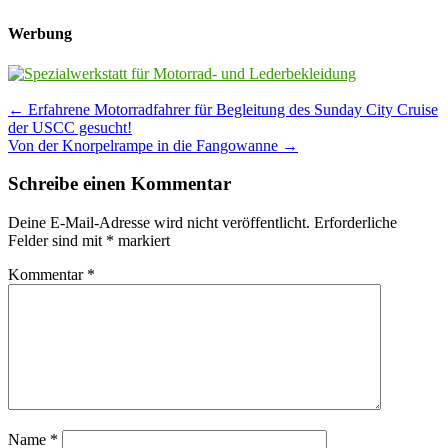
Werbung
Post
←
Erfahrene Motorradfahrer für Begleitung des Sunday City Cruise
der USCC gesucht!
navigation
Von der Knorpelrampe in die Fangowanne
→
Schreibe einen Kommentar
Deine E-Mail-Adresse wird nicht veröffentlicht.
Erforderliche
Felder sind mit
*
markiert
Kommentar
*
Name
*