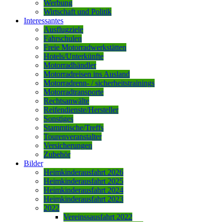
Werbung
Wirtschaft und Politik
Interessantes
Ausflugziele
Fahrschulen
Freie Motorradwerkstätten
Hotels/Unterkünfte
Motorradhändler
Motorradreisen ins Ausland
Motorradrenn- / sicherheitstrainings
Motorradtransporte
Rechtsanwälte
Reifendienste/Hersteller
Sonstiges
Stammtische/Treffs
Tourenveranstalter
Versicherungen
Zubehör
Bilder
Heimkinderausfahrt 2026
Heimkinderausfahrt 2025
Heimkinderausfahrt 2024
Heimkinderausfahrt 2023
2022
Vereinssausfahrt 2022