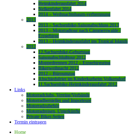
Heimkinderausfahrt 2014
Nelkenfahrt 2014
2014 – Weihnachtsbaum-verbrennung
2013
2013 – Sachsenbike-Saisonabschluss 2013
2013 – Motorradtour nach Cämmerswalde /
Erzgebirge
2013 – Heimkinderausfahrt ins Tropical Islands
2012
12.Sachsenbike-Geburtstag
Saisonabschlußtour 2012
Moppedrennen 2012 – Erzgebirgsring
Bikerweihnacht 2012
2012 – Büroumzug
Abschiedsfeier im Kinderkurheim Volkersdorf
11.Sachsenbike-Heimkinderausfahrt 2012
Links
Motorradclubs, Vereine/Verbände
Motorradhersteller und Importeure
Motorradzubehör
Motorradreisen, Unterkünfte
Private Biker-Seiten
Termin eintragen
Home