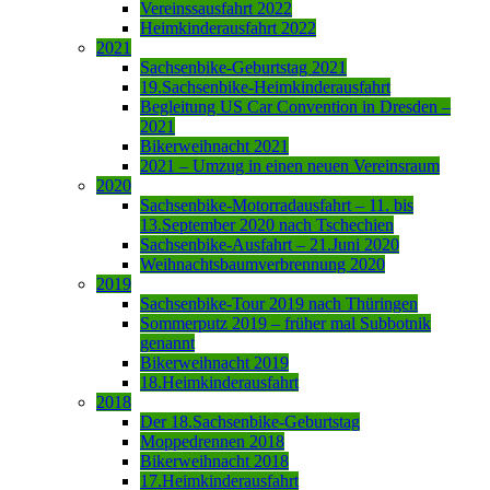
Vereinssausfahrt 2022
Heimkinderausfahrt 2022
2021
Sachsenbike-Geburtstag 2021
19.Sachsenbike-Heimkinderausfahrt
Begleitung US Car Convention in Dresden –
2021
Bikerweihnacht 2021
2021 – Umzug in einen neuen Vereinsraum
2020
Sachsenbike-Motorradausfahrt – 11. bis
13.September 2020 nach Tschechien
Sachsenbike-Ausfahrt – 21.Juni 2020
Weihnachtsbaumverbrennung 2020
2019
Sachsenbike-Tour 2019 nach Thüringen
Sommerputz 2019 – früher mal Subbotnik
genannt
Bikerweihnacht 2019
18.Heimkinderausfahrt
2018
Der 18.Sachsenbike-Geburtstag
Moppedrennen 2018
Bikerweihnacht 2018
17.Heimkinderausfahrt