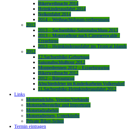
Bikerweihnacht 2014
Heimkinderausfahrt 2014
Nelkenfahrt 2014
2014 – Weihnachtsbaum-verbrennung
2013
2013 – Sachsenbike-Saisonabschluss 2013
2013 – Motorradtour nach Cämmerswalde /
Erzgebirge
2013 – Heimkinderausfahrt ins Tropical Islands
2012
12.Sachsenbike-Geburtstag
Saisonabschlußtour 2012
Moppedrennen 2012 – Erzgebirgsring
Bikerweihnacht 2012
2012 – Büroumzug
Abschiedsfeier im Kinderkurheim Volkersdorf
11.Sachsenbike-Heimkinderausfahrt 2012
Links
Motorradclubs, Vereine/Verbände
Motorradhersteller und Importeure
Motorradzubehör
Motorradreisen, Unterkünfte
Private Biker-Seiten
Termin eintragen