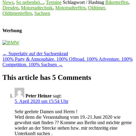
News
,
So nebenbei...
,
Termine
Schlagwort / Hashtag
Bikertreffen
,
Dresden
,
Motorradtechnik
,
Motorradtreffen
,
Oldtimer
,
Oldtimertreffen
,
Sachsen
Werbung
Post
←
Superlativ auf der Sachsenkrad
100% Party & Atmosphäre. 100% Offroad. 100% Adventure. 100%
navigation
Competition. 100% Sachsen
→
This article has 5 Comments
Peter Heinze
sagt:
5. April 2020 um 15:54 Uhr
Sehr geehrte Damen und Herrn !
Wird denn die Veranstaltung vom 19.-21.Juni 2020 wie
gewohnt statt finden ?? Komme aus Berlin und möchte gerne
wieder an der Strecke stehen bzw. mir rechtzeitig eine
Unterkunft suchen .