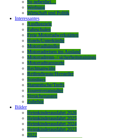
So nebenbei…
Werbung
Wirtschaft und Politik
Interessantes
Ausflugziele
Fahrschulen
Freie Motorradwerkstätten
Hotels/Unterkünfte
Motorradhändler
Motorradreisen ins Ausland
Motorradrenn- / sicherheitstrainings
Motorradtransporte
Rechtsanwälte
Reifendienste/Hersteller
Sonstiges
Stammtische/Treffs
Tourenveranstalter
Versicherungen
Zubehör
Bilder
Heimkinderausfahrt 2026
Heimkinderausfahrt 2025
Heimkinderausfahrt 2024
Heimkinderausfahrt 2023
2022