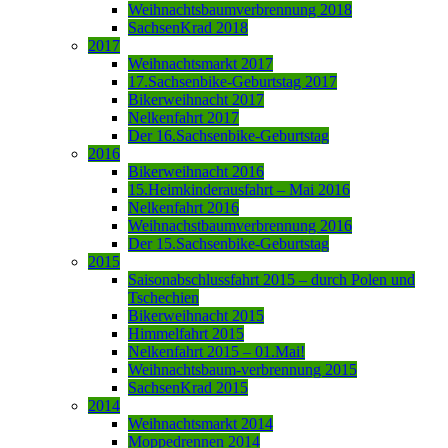
Weihnachtsbaumverbrennung 2018
SachsenKrad 2018
2017
Weihnachtsmarkt 2017
17.Sachsenbike-Geburtstag 2017
Bikerweihnacht 2017
Nelkenfahrt 2017
Der 16.Sachsenbike-Geburtstag
2016
Bikerweihnacht 2016
15.Heimkinderausfahrt – Mai 2016
Nelkenfahrt 2016
Weihnachstbaumverbrennung 2016
Der 15.Sachsenbike-Geburtstag
2015
Saisonabschlussfahrt 2015 – durch Polen und
Tschechien
Bikerweihnacht 2015
Himmelfahrt 2015
Nelkenfahrt 2015 – 01.Mai!
Weihnachtsbaum-verbrennung 2015
SachsenKrad 2015
2014
Weihnachtsmarkt 2014
Moppedrennen 2014