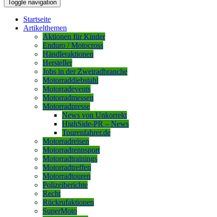
Toggle navigation
Startseite
Artikelthemen
Aktionen für Kinder
Enduro / Motocross
Händleraktionen
Hersteller
Jobs in der Zweiradbranche
Motorraddiebstahl
Motorradevents
Motorradmessen
Motorradpresse
News von Unkorrekt
HighSide-PR – News
Tourenfahrer.de
Motorradreisen
Motorradrennsport
Motorradtrainings
Motorradtreffen
Motorradtouren
Polizeiberichte
Recht
Rückrufaktionen
SuperMoto