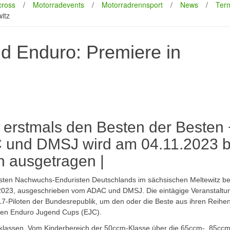
cross
/
Motorradevents
/
Motorradrennsport
/
News
/
Ter
itz
d Enduro: Premiere in
erstmals den Besten der Besten
 und DMSJ wird am 04.11.2023 
n ausgetragen |
sten Nachwuchs-Enduristen Deutschlands im sächsischen Meltewitz be
2023, ausgeschrieben vom ADAC und DMSJ. Die eintägige Veranstaltun
17-Piloten der Bundesrepublik, um den oder die Beste aus ihren Reihe
nalen Enduro Jugend Cups (EJC).
aumklassen. Vom Kinderbereich der 50ccm-Klasse über die 65ccm-, 85cc