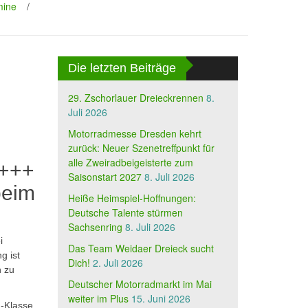
mine
/
Die letzten Beiträge
29. Zschorlauer Dreieckrennen
8.
Juli 2026
Motorradmesse Dresden kehrt
zurück: Neuer Szenetreffpunkt für
alle Zweiradbeigeisterte zum
 +++
Saisonstart 2027
8. Juli 2026
beim
Heiße Heimspiel-Hoffnungen:
Deutsche Talente stürmen
Sachsenring
8. Juli 2026
i
Das Team Weidaer Dreieck sucht
g ist
Dich!
2. Juli 2026
n zu
Deutscher Motorradmarkt im Mai
weiter im Plus
15. Juni 2026
m-Klasse