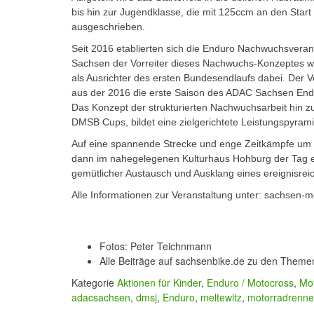
bis hin zur Jugendklasse, die mit 125ccm an den Start
ausgeschrieben.
Seit 2016 etablierten sich die Enduro Nachwuchsvera
Sachsen der Vorreiter dieses Nachwuchs-Konzeptes war
als Ausrichter des ersten Bundesendlaufs dabei. Der Ve
aus der 2016 die erste Saison des ADAC Sachsen End
Das Konzept der strukturierten Nachwuchsarbeit hin z
DMSB Cups, bildet eine zielgerichtete Leistungspyrami
Auf eine spannende Strecke und enge Zeitkämpfe um di
dann im nahegelegenen Kulturhaus Hohburg der Tag ent
gemütlicher Austausch und Ausklang eines ereignisrei
Alle Informationen zur Veranstaltung unter: sachsen-
Fotos: Peter Teichnmann
Alle Beiträge auf sachsenbike.de zu den Them
Kategorie
Aktionen für Kinder
,
Enduro / Motocross
,
Mo
adacsachsen
,
dmsj
,
Enduro
,
meltewitz
,
motorradrenn