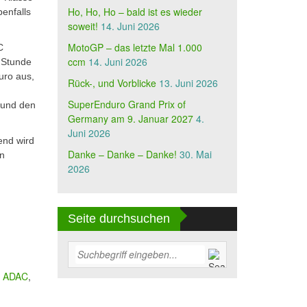
Ho, Ho, Ho – bald ist es wieder
enfalls
soweit!
14. Juni 2026
MotoGP – das letzte Mal 1.000
C
ccm
14. Juni 2026
 Stunde
uro aus,
Rück-, und Vorblicke
13. Juni 2026
SuperEnduro Grand Prix of
 und den
Germany am 9. Januar 2027
4.
Juni 2026
end wird
Danke – Danke – Danke!
30. Mai
in
2026
Seite durchsuchen
g
ADAC
,