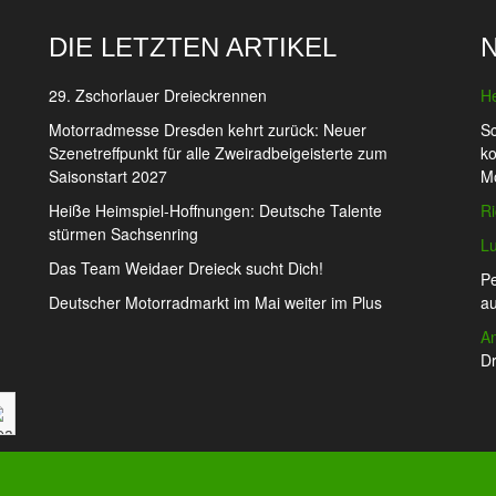
DIE LETZTEN ARTIKEL
29. Zschorlauer Dreieckrennen
H
Motorradmesse Dresden kehrt zurück: Neuer
Sc
Szenetreffpunkt für alle Zweiradbeigeisterte zum
ko
Saisonstart 2027
Mo
Heiße Heimspiel-Hoffnungen: Deutsche Talente
Ri
stürmen Sachsenring
L
Das Team Weidaer Dreieck sucht Dich!
P
Deutscher Motorradmarkt im Mai weiter im Plus
au
An
Dr