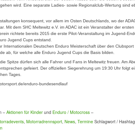
 gehen wird. Eine separate Ladies- sowie Regionalclub-Wertung sind eb
nstaltungen konsequent, vor allem im Osten Deutschlands, wo der ADA
. Mit dem SHC Meltewitz e.V. im ADAC ist ein Veranstalter der ersten
rein richtete bereits 2015 die erste Pilot-Veranstaltung im Jugend-End
uro Jugend Cups entstand.
ur Internationalen Deutschen Enduro Meisterschaft über den Clubsport
de ab, für welche alle Enduro Jugend Cups die Basis bilden.
e Spitze dürfen sich alle Fahrer und Fans in Meltewitz freuen. Am Ab
sprechen gefeiert. Der offiziellen Siegerehrung um 19:30 Uhr folgt e
chen Tages.
motorsport.de/enduro-bundesendlauf
en –
Aktionen für Kinder
und
Enduro / Motocross
–
torradevents
,
Motorradrennsport
,
News
,
Termine
Schlagwort / Hashta
en