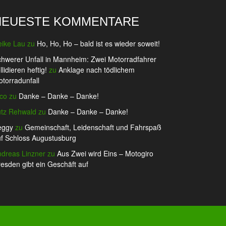
NEUESTE KOMMENTARE
eike Lau
zu
Ho, Ho, Ho – bald ist es wieder soweit!
hwerer Unfall in Mannheim: Zwei Motorradfahrer
llidieren heftig!
zu
Anklage nach tödlichem
torradunfall
co
zu
Danke – Danke – Danke!
utz Rehwald
zu
Danke – Danke – Danke!
eggy
zu
Gemeinschaft, Leidenschaft und Fahrspaß
f Schloss Augustusburg
dreas Linzner
zu
Aus Zwei wird Eins – Motogiro
esden gibt ein Geschäft auf