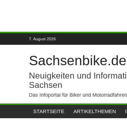
Skip
7. August 2026
to
content
Sachsenbike.de
Neuigkeiten und Informat
Sachsen
Das Infoportal für Biker und Motorradfahrer
STARTSEITE
ARTIKELTHEMEN