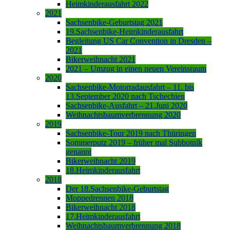
Heimkinderausfahrt 2022
2021
Sachsenbike-Geburtstag 2021
19.Sachsenbike-Heimkinderausfahrt
Begleitung US Car Convention in Dresden –
2021
Bikerweihnacht 2021
2021 – Umzug in einen neuen Vereinsraum
2020
Sachsenbike-Motorradausfahrt – 11. bis
13.September 2020 nach Tschechien
Sachsenbike-Ausfahrt – 21.Juni 2020
Weihnachtsbaumverbrennung 2020
2019
Sachsenbike-Tour 2019 nach Thüringen
Sommerputz 2019 – früher mal Subbotnik
genannt
Bikerweihnacht 2019
18.Heimkinderausfahrt
2018
Der 18.Sachsenbike-Geburtstag
Moppedrennen 2018
Bikerweihnacht 2018
17.Heimkinderausfahrt
Weihnachtsbaumverbrennung 2018