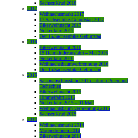
SachsenKrad 2018
2017
Weihnachtsmarkt 2017
17.Sachsenbike-Geburtstag 2017
Bikerweihnacht 2017
Nelkenfahrt 2017
Der 16.Sachsenbike-Geburtstag
2016
Bikerweihnacht 2016
15.Heimkinderausfahrt – Mai 2016
Nelkenfahrt 2016
Weihnachstbaumverbrennung 2016
Der 15.Sachsenbike-Geburtstag
2015
Saisonabschlussfahrt 2015 – durch Polen und
Tschechien
Bikerweihnacht 2015
Himmelfahrt 2015
Nelkenfahrt 2015 – 01.Mai!
Weihnachtsbaum-verbrennung 2015
SachsenKrad 2015
2014
Weihnachtsmarkt 2014
Moppedrennen 2014
Bikerweihnacht 2014