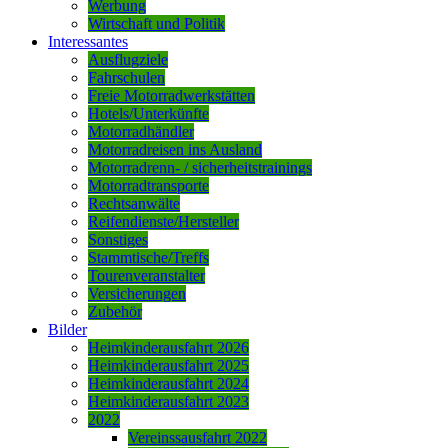
Werbung
Wirtschaft und Politik
Interessantes
Ausflugziele
Fahrschulen
Freie Motorradwerkstätten
Hotels/Unterkünfte
Motorradhändler
Motorradreisen ins Ausland
Motorradrenn- / sicherheitstrainings
Motorradtransporte
Rechtsanwälte
Reifendienste/Hersteller
Sonstiges
Stammtische/Treffs
Tourenveranstalter
Versicherungen
Zubehör
Bilder
Heimkinderausfahrt 2026
Heimkinderausfahrt 2025
Heimkinderausfahrt 2024
Heimkinderausfahrt 2023
2022
Vereinssausfahrt 2022