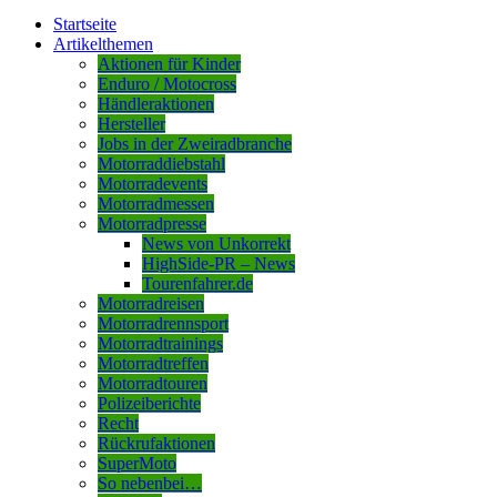
Startseite
Artikelthemen
Aktionen für Kinder
Enduro / Motocross
Händleraktionen
Hersteller
Jobs in der Zweiradbranche
Motorraddiebstahl
Motorradevents
Motorradmessen
Motorradpresse
News von Unkorrekt
HighSide-PR – News
Tourenfahrer.de
Motorradreisen
Motorradrennsport
Motorradtrainings
Motorradtreffen
Motorradtouren
Polizeiberichte
Recht
Rückrufaktionen
SuperMoto
So nebenbei…