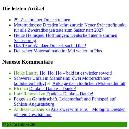
Die letzten Artikel
29. Zschorlauer Dreieckrennen
Motorradmesse Dresden kehrt zurück: Neuer Szenetreffpunkt
für alle Zweiradbeigeisterte zum Saisonstart 2027
Heiße Heimspiel-Hoffnungen: Deutsche Talente stürmen
Sachsenring
Das Team Weidaer Dreieck sucht Dich!
Deutscher Motorradmarkt im Mai weiter im Plus
Neueste Kommentare
Heike Lau
zu
Ho, Ho, Ho – bald ist es wieder soweit!
Schwerer Unfall in Mannheim: Zwei Motorradfahrer
kollidieren heftig!
zu
Anklage nach tödlichem Motorradunfall
Rico
zu
Danke – Danke – Danke!
Lutz Rehwald
zu
Danke – Danke – Danke!
Peggy
zu
Gemeinschaft, Leidenschaft und Fahrspaß auf
Schloss Augustusburg
Andreas Linzner
zu
Aus Zwei wird Eins – Motogiro Dresden
gibt ein Geschäft auf
© Sachsenbike.de