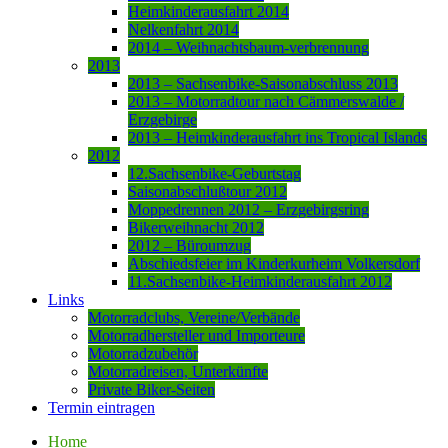
Heimkinderausfahrt 2014
Nelkenfahrt 2014
2014 – Weihnachtsbaum-verbrennung
2013
2013 – Sachsenbike-Saisonabschluss 2013
2013 – Motorradtour nach Cämmerswalde /
Erzgebirge
2013 – Heimkinderausfahrt ins Tropical Islands
2012
12.Sachsenbike-Geburtstag
Saisonabschlußtour 2012
Moppedrennen 2012 – Erzgebirgsring
Bikerweihnacht 2012
2012 – Büroumzug
Abschiedsfeier im Kinderkurheim Volkersdorf
11.Sachsenbike-Heimkinderausfahrt 2012
Links
Motorradclubs, Vereine/Verbände
Motorradhersteller und Importeure
Motorradzubehör
Motorradreisen, Unterkünfte
Private Biker-Seiten
Termin eintragen
Home