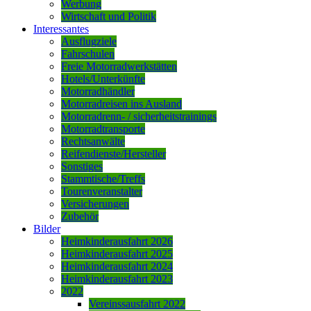
Werbung
Wirtschaft und Politik
Interessantes
Ausflugziele
Fahrschulen
Freie Motorradwerkstätten
Hotels/Unterkünfte
Motorradhändler
Motorradreisen ins Ausland
Motorradrenn- / sicherheitstrainings
Motorradtransporte
Rechtsanwälte
Reifendienste/Hersteller
Sonstiges
Stammtische/Treffs
Tourenveranstalter
Versicherungen
Zubehör
Bilder
Heimkinderausfahrt 2026
Heimkinderausfahrt 2025
Heimkinderausfahrt 2024
Heimkinderausfahrt 2023
2022
Vereinssausfahrt 2022