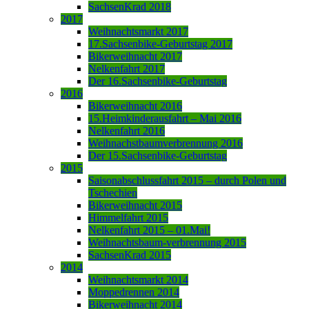
SachsenKrad 2018
2017
Weihnachtsmarkt 2017
17.Sachsenbike-Geburtstag 2017
Bikerweihnacht 2017
Nelkenfahrt 2017
Der 16.Sachsenbike-Geburtstag
2016
Bikerweihnacht 2016
15.Heimkinderausfahrt – Mai 2016
Nelkenfahrt 2016
Weihnachstbaumverbrennung 2016
Der 15.Sachsenbike-Geburtstag
2015
Saisonabschlussfahrt 2015 – durch Polen und
Tschechien
Bikerweihnacht 2015
Himmelfahrt 2015
Nelkenfahrt 2015 – 01.Mai!
Weihnachtsbaum-verbrennung 2015
SachsenKrad 2015
2014
Weihnachtsmarkt 2014
Moppedrennen 2014
Bikerweihnacht 2014