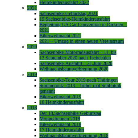
Heimkinderausfahrt 2022
2021
Sachsenbike-Geburtstag 2021
19.Sachsenbike-Heimkinderausfahrt
Begleitung US Car Convention in Dresden –
2021
Bikerweihnacht 2021
2021 – Umzug in einen neuen Vereinsraum
2020
Sachsenbike-Motorradausfahrt – 11. bis
13.September 2020 nach Tschechien
Sachsenbike-Ausfahrt – 21.Juni 2020
Weihnachtsbaumverbrennung 2020
2019
Sachsenbike-Tour 2019 nach Thüringen
Sommerputz 2019 – früher mal Subbotnik
genannt
Bikerweihnacht 2019
18.Heimkinderausfahrt
2018
Der 18.Sachsenbike-Geburtstag
Moppedrennen 2018
Bikerweihnacht 2018
17.Heimkinderausfahrt
Weihnachtsbaumverbrennung 2018