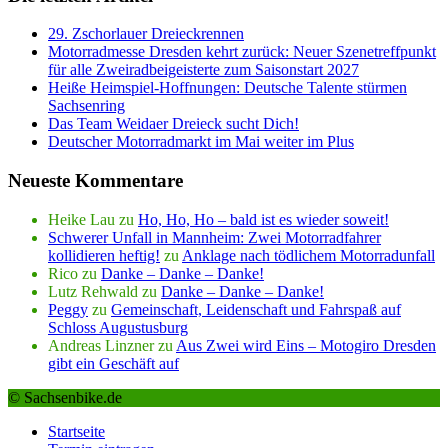
29. Zschorlauer Dreieckrennen
Motorradmesse Dresden kehrt zurück: Neuer Szenetreffpunkt
für alle Zweiradbeigeisterte zum Saisonstart 2027
Heiße Heimspiel-Hoffnungen: Deutsche Talente stürmen
Sachsenring
Das Team Weidaer Dreieck sucht Dich!
Deutscher Motorradmarkt im Mai weiter im Plus
Neueste Kommentare
Heike Lau
zu
Ho, Ho, Ho – bald ist es wieder soweit!
Schwerer Unfall in Mannheim: Zwei Motorradfahrer
kollidieren heftig!
zu
Anklage nach tödlichem Motorradunfall
Rico
zu
Danke – Danke – Danke!
Lutz Rehwald
zu
Danke – Danke – Danke!
Peggy
zu
Gemeinschaft, Leidenschaft und Fahrspaß auf
Schloss Augustusburg
Andreas Linzner
zu
Aus Zwei wird Eins – Motogiro Dresden
gibt ein Geschäft auf
© Sachsenbike.de
Startseite