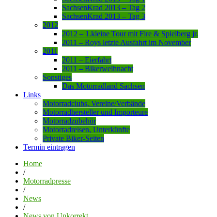
SachsenKrad 2013 – Tag 2
SachsenKrad 2013 – Tag 3
2012
2012 – 1.kleine Tour mit Fire & Spielberg jr.
2011 – Roys letzte Ausfahrt im November
2011
2011 – Eierfahrt
2011 – Bikerweihnacht
Sonstiges
Das Motorradland Sachsen
Links
Motorradclubs, Vereine/Verbände
Motorradhersteller und Importeure
Motorradzubehör
Motorradreisen, Unterkünfte
Private Biker-Seiten
Termin eintragen
Home
/
Motorradpresse
/
News
/
News von Unkorrekt