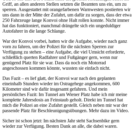
Griff, an allen anderen Stellen setzten die Beamten uns ein, um zu
sperren. Ausgestattet mit orangefarbenen Warnwesten postierten wir
uns dann in der Mitte der Zufahrt, um dafür zu sorgen, dass der etwa
250 Fahrzeuge lange Konvoi ohne Halt rollen konnte. Nicht immer
hat das funktioniert, manchmal drängelte sich ein ungeduldiger
Autofahrer in die lange Schlange.
War der Konvoi vorbei, hatten wir die Aufgabe, wieder nach ganz
vorn zu fahren, um der Polizei für die nächsten Sperren zur
Verfügung zu stehen – eine Aufgabe, die viel Umsicht erforderte,
schließlich querten Radfahrer und Fußgänger gern, wenn nur
genügend Platz für sie war. Dass da noch ein Motorrad
angeschossen kommen könnte, wussten sie einfach nicht.
Das Fazit – es lief glatt, der Konvoi war nach den geplanten
eineinhalb Stunden wieder im Ostragehege angekommen, 600
Kilometer sind wir dafür insgesamt gefahren. Und mein
persönliches Fazit: Im Tunnel am Wiener Platz habe ich mir meine
komplette Jahresdosis an Feinstaub geholt. Direkt im Tunnel hat
mich die Polizei an eine Zufahrt gestellt. Gleich neben mir war der
passende Platz für Beschleunigungsübungen. Mehr dazu im Video.
Sicher ist schon jetzt: Im nächsten Jahr steht Sachsenbike gern
wieder zur Verfügung. Besten Dank an alle, die dabei waren.