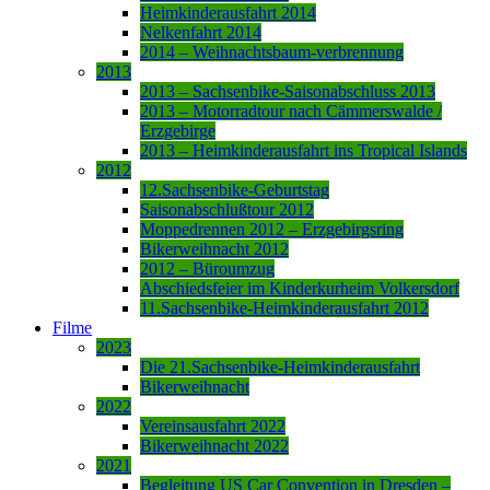
Heimkinderausfahrt 2014
Nelkenfahrt 2014
2014 – Weihnachtsbaum-verbrennung
2013
2013 – Sachsenbike-Saisonabschluss 2013
2013 – Motorradtour nach Cämmerswalde /
Erzgebirge
2013 – Heimkinderausfahrt ins Tropical Islands
2012
12.Sachsenbike-Geburtstag
Saisonabschlußtour 2012
Moppedrennen 2012 – Erzgebirgsring
Bikerweihnacht 2012
2012 – Büroumzug
Abschiedsfeier im Kinderkurheim Volkersdorf
11.Sachsenbike-Heimkinderausfahrt 2012
Filme
2023
Die 21.Sachsenbike-Heimkinderausfahrt
Bikerweihnacht
2022
Vereinsausfahrt 2022
Bikerweihnacht 2022
2021
Begleitung US Car Convention in Dresden –