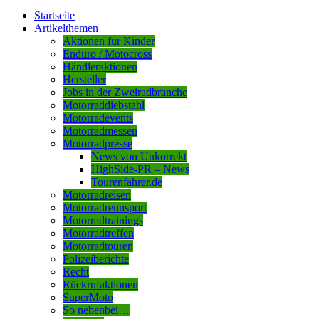
Startseite
Artikelthemen
Aktionen für Kinder
Enduro / Motocross
Händleraktionen
Hersteller
Jobs in der Zweiradbranche
Motorraddiebstahl
Motorradevents
Motorradmessen
Motorradpresse
News von Unkorrekt
HighSide-PR – News
Tourenfahrer.de
Motorradreisen
Motorradrennsport
Motorradtrainings
Motorradtreffen
Motorradtouren
Polizeiberichte
Recht
Rückrufaktionen
SuperMoto
So nebenbei…