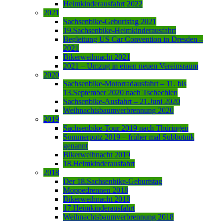
Heimkinderausfahrt 2022
2021
Sachsenbike-Geburtstag 2021
19.Sachsenbike-Heimkinderausfahrt
Begleitung US Car Convention in Dresden –
2021
Bikerweihnacht 2021
2021 – Umzug in einen neuen Vereinsraum
2020
Sachsenbike-Motorradausfahrt – 11. bis
13.September 2020 nach Tschechien
Sachsenbike-Ausfahrt – 21.Juni 2020
Weihnachtsbaumverbrennung 2020
2019
Sachsenbike-Tour 2019 nach Thüringen
Sommerputz 2019 – früher mal Subbotnik
genannt
Bikerweihnacht 2019
18.Heimkinderausfahrt
2018
Der 18.Sachsenbike-Geburtstag
Moppedrennen 2018
Bikerweihnacht 2018
17.Heimkinderausfahrt
Weihnachtsbaumverbrennung 2018