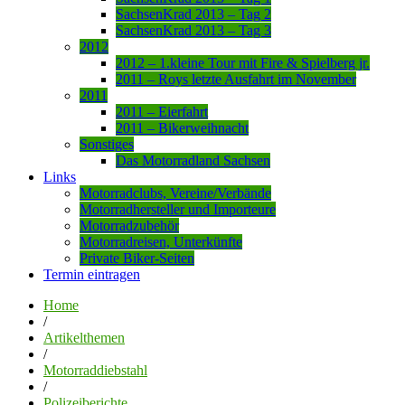
SachsenKrad 2013 – Tag 2
SachsenKrad 2013 – Tag 3
2012
2012 – 1.kleine Tour mit Fire & Spielberg jr.
2011 – Roys letzte Ausfahrt im November
2011
2011 – Eierfahrt
2011 – Bikerweihnacht
Sonstiges
Das Motorradland Sachsen
Links
Motorradclubs, Vereine/Verbände
Motorradhersteller und Importeure
Motorradzubehör
Motorradreisen, Unterkünfte
Private Biker-Seiten
Termin eintragen
Home
/
Artikelthemen
/
Motorraddiebstahl
/
Polizeiberichte