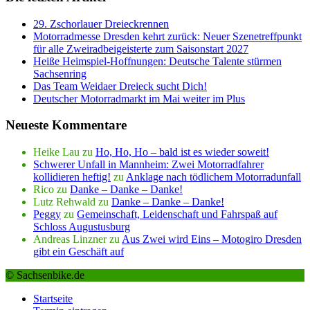
29. Zschorlauer Dreieckrennen
Motorradmesse Dresden kehrt zurück: Neuer Szenetreffpunkt
für alle Zweiradbeigeisterte zum Saisonstart 2027
Heiße Heimspiel-Hoffnungen: Deutsche Talente stürmen
Sachsenring
Das Team Weidaer Dreieck sucht Dich!
Deutscher Motorradmarkt im Mai weiter im Plus
Neueste Kommentare
Heike Lau
zu
Ho, Ho, Ho – bald ist es wieder soweit!
Schwerer Unfall in Mannheim: Zwei Motorradfahrer
kollidieren heftig!
zu
Anklage nach tödlichem Motorradunfall
Rico
zu
Danke – Danke – Danke!
Lutz Rehwald
zu
Danke – Danke – Danke!
Peggy
zu
Gemeinschaft, Leidenschaft und Fahrspaß auf
Schloss Augustusburg
Andreas Linzner
zu
Aus Zwei wird Eins – Motogiro Dresden
gibt ein Geschäft auf
© Sachsenbike.de
Startseite