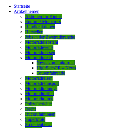
Startseite
Artikelthemen
Aktionen für Kinder
Enduro / Motocross
Händleraktionen
Hersteller
Jobs in der Zweiradbranche
Motorraddiebstahl
Motorradevents
Motorradmessen
Motorradpresse
News von Unkorrekt
HighSide-PR – News
Tourenfahrer.de
Motorradreisen
Motorradrennsport
Motorradtrainings
Motorradtreffen
Motorradtouren
Polizeiberichte
Recht
Rückrufaktionen
SuperMoto
So nebenbei…