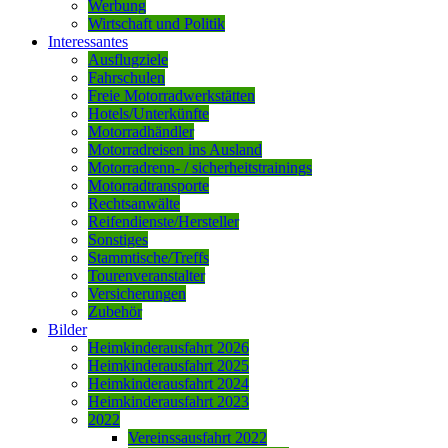
Werbung
Wirtschaft und Politik
Interessantes
Ausflugziele
Fahrschulen
Freie Motorradwerkstätten
Hotels/Unterkünfte
Motorradhändler
Motorradreisen ins Ausland
Motorradrenn- / sicherheitstrainings
Motorradtransporte
Rechtsanwälte
Reifendienste/Hersteller
Sonstiges
Stammtische/Treffs
Tourenveranstalter
Versicherungen
Zubehör
Bilder
Heimkinderausfahrt 2026
Heimkinderausfahrt 2025
Heimkinderausfahrt 2024
Heimkinderausfahrt 2023
2022
Vereinssausfahrt 2022