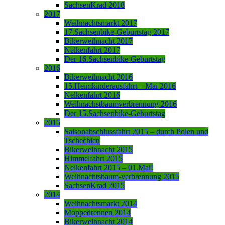
SachsenKrad 2018
2017
Weihnachtsmarkt 2017
17.Sachsenbike-Geburtstag 2017
Bikerweihnacht 2017
Nelkenfahrt 2017
Der 16.Sachsenbike-Geburtstag
2016
Bikerweihnacht 2016
15.Heimkinderausfahrt – Mai 2016
Nelkenfahrt 2016
Weihnachstbaumverbrennung 2016
Der 15.Sachsenbike-Geburtstag
2015
Saisonabschlussfahrt 2015 – durch Polen und
Tschechien
Bikerweihnacht 2015
Himmelfahrt 2015
Nelkenfahrt 2015 – 01.Mai!
Weihnachtsbaum-verbrennung 2015
SachsenKrad 2015
2014
Weihnachtsmarkt 2014
Moppedrennen 2014
Bikerweihnacht 2014