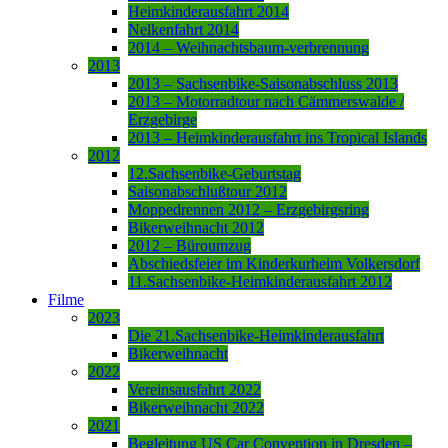
Heimkinderausfahrt 2014
Nelkenfahrt 2014
2014 – Weihnachtsbaum-verbrennung
2013
2013 – Sachsenbike-Saisonabschluss 2013
2013 – Motorradtour nach Cämmerswalde /
Erzgebirge
2013 – Heimkinderausfahrt ins Tropical Islands
2012
12.Sachsenbike-Geburtstag
Saisonabschlußtour 2012
Moppedrennen 2012 – Erzgebirgsring
Bikerweihnacht 2012
2012 – Büroumzug
Abschiedsfeier im Kinderkurheim Volkersdorf
11.Sachsenbike-Heimkinderausfahrt 2012
Filme
2023
Die 21.Sachsenbike-Heimkinderausfahrt
Bikerweihnacht
2022
Vereinsausfahrt 2022
Bikerweihnacht 2022
2021
Begleitung US Car Convention in Dresden –