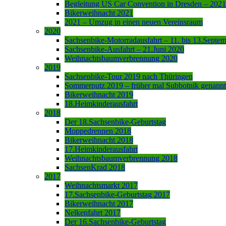
Begleitung US Car Convention in Dresden – 2021
Bikerweihnacht 2021
2021 – Umzug in einen neuen Vereinsraum
2020
Sachsenbike-Motorradausfahrt – 11. bis 13.Septe
Sachsenbike-Ausfahrt – 21.Juni 2020
Weihnachtsbaumverbrennung 2020
2019
Sachsenbike-Tour 2019 nach Thüringen
Sommerputz 2019 – früher mal Subbotnik genannt
Bikerweihnacht 2019
18.Heimkinderausfahrt
2018
Der 18.Sachsenbike-Geburtstag
Moppedrennen 2018
Bikerweihnacht 2018
17.Heimkinderausfahrt
Weihnachtsbaumverbrennung 2018
SachsenKrad 2018
2017
Weihnachtsmarkt 2017
17.Sachsenbike-Geburtstag 2017
Bikerweihnacht 2017
Nelkenfahrt 2017
Der 16.Sachsenbike-Geburtstag