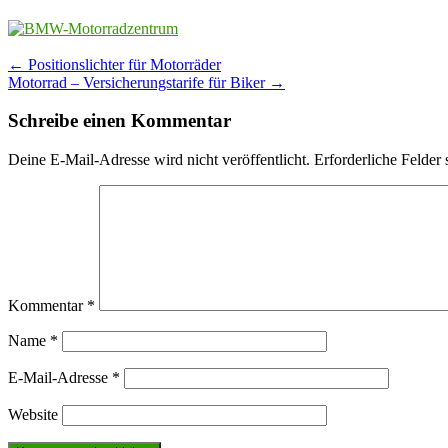
Post
←
Positionslichter für Motorräder
Motorrad – Versicherungstarife für Biker
→
navigation
Schreibe einen Kommentar
Deine E-Mail-Adresse wird nicht veröffentlicht.
Erforderliche Felder 
Kommentar
*
Name
*
E-Mail-Adresse
*
Website