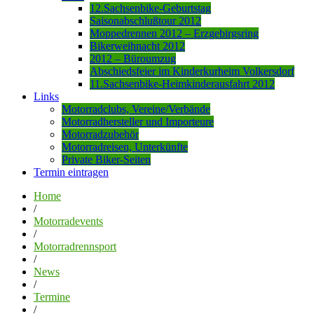
12.Sachsenbike-Geburtstag
Saisonabschlußtour 2012
Moppedrennen 2012 – Erzgebirgsring
Bikerweihnacht 2012
2012 – Büroumzug
Abschiedsfeier im Kinderkurheim Volkersdorf
11.Sachsenbike-Heimkinderausfahrt 2012
Links
Motorradclubs, Vereine/Verbände
Motorradhersteller und Importeure
Motorradzubehör
Motorradreisen, Unterkünfte
Private Biker-Seiten
Termin eintragen
Home
/
Motorradevents
/
Motorradrennsport
/
News
/
Termine
/