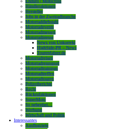
Enduro / Motocross
Händleraktionen
Hersteller
Jobs in der Zweiradbranche
Motorraddiebstahl
Motorradevents
Motorradmessen
Motorradpresse
News von Unkorrekt
HighSide-PR – News
Tourenfahrer.de
Motorradreisen
Motorradrennsport
Motorradtrainings
Motorradtreffen
Motorradtouren
Polizeiberichte
Recht
Rückrufaktionen
SuperMoto
So nebenbei…
Werbung
Wirtschaft und Politik
Interessantes
Ausflugziele