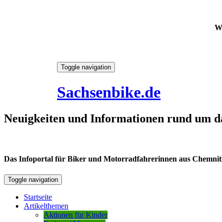
W
Skip
Toggle navigation
to
9. August 2026
content
Sachsenbike.de
Neuigkeiten und Informationen rund um d
Das Infoportal für Biker und Motorradfahrerinnen aus Chemnitz /
Toggle navigation
Startseite
Artikelthemen
Aktionen für Kinder