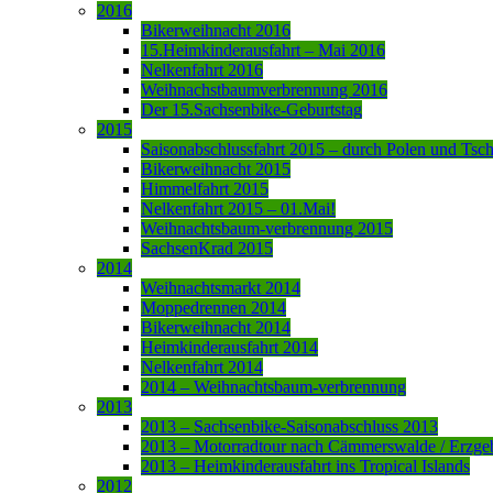
2016
Bikerweihnacht 2016
15.Heimkinderausfahrt – Mai 2016
Nelkenfahrt 2016
Weihnachstbaumverbrennung 2016
Der 15.Sachsenbike-Geburtstag
2015
Saisonabschlussfahrt 2015 – durch Polen und Tsc
Bikerweihnacht 2015
Himmelfahrt 2015
Nelkenfahrt 2015 – 01.Mai!
Weihnachtsbaum-verbrennung 2015
SachsenKrad 2015
2014
Weihnachtsmarkt 2014
Moppedrennen 2014
Bikerweihnacht 2014
Heimkinderausfahrt 2014
Nelkenfahrt 2014
2014 – Weihnachtsbaum-verbrennung
2013
2013 – Sachsenbike-Saisonabschluss 2013
2013 – Motorradtour nach Cämmerswalde / Erzge
2013 – Heimkinderausfahrt ins Tropical Islands
2012