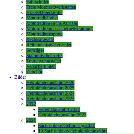
Fahrschulen
Freie Motorradwerkstätten
Hotels/Unterkünfte
Motorradhändler
Motorradreisen ins Ausland
Motorradrenn- / sicherheitstrainings
Motorradtransporte
Rechtsanwälte
Reifendienste/Hersteller
Sonstiges
Stammtische/Treffs
Tourenveranstalter
Versicherungen
Zubehör
Bilder
Heimkinderausfahrt 2026
Heimkinderausfahrt 2025
Heimkinderausfahrt 2024
Heimkinderausfahrt 2023
2022
Vereinssausfahrt 2022
Heimkinderausfahrt 2022
2021
Sachsenbike-Geburtstag 2021
19.Sachsenbike-Heimkinderausfahrt