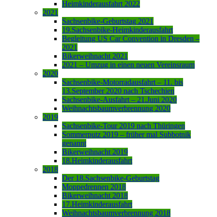
Heimkinderausfahrt 2022
2021
Sachsenbike-Geburtstag 2021
19.Sachsenbike-Heimkinderausfahrt
Begleitung US Car Convention in Dresden –
2021
Bikerweihnacht 2021
2021 – Umzug in einen neuen Vereinsraum
2020
Sachsenbike-Motorradausfahrt – 11. bis
13.September 2020 nach Tschechien
Sachsenbike-Ausfahrt – 21.Juni 2020
Weihnachtsbaumverbrennung 2020
2019
Sachsenbike-Tour 2019 nach Thüringen
Sommerputz 2019 – früher mal Subbotnik
genannt
Bikerweihnacht 2019
18.Heimkinderausfahrt
2018
Der 18.Sachsenbike-Geburtstag
Moppedrennen 2018
Bikerweihnacht 2018
17.Heimkinderausfahrt
Weihnachtsbaumverbrennung 2018