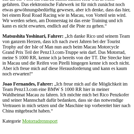
gefahren. Das elektronische Fahrwerk ist für mich zunächst noch
etwas gewöhnungsbedürftig gewesen, aber ich denke, dass das hier,
bei einem Real Road Racing wie in Macau, von Vorteil sein wird.
Wir werden sehen, am Donnerstag ist das erste Training und ich
kann es nicht erwarten, endlich auf die Piste zu gehen.“
Matsushita Yoshinari, Fahrer:
„Ich danke Rico und seinem Team
von ganzem Herzen, dass ich nach zwei Jahren bei der Tourist
Trophy auf der Isle of Man nun auch beim Macau Motorcycle
Grand Prix Teil der Penz13.com-Truppe sein darf. Das Motorrad,
meine S 1000 RR, kenne ich ja bereits von der TT. Die Strecke hier
in Macau und die Reifen von Pirelli hingegen kenne ich noch nicht.
Aber ich freue mich auf diese Herausforderung und kann es kaum
noch erwarten!“
Joao Fernandes, Fahrer:
„Ich freue mich auf die Möglichkeit im
Team Penz13.com eine BMW S 1000 RR hier in meiner
Wahlheimat Macau zu fahren. Ich möchte mich bei Rico Penzkofer
und seiner Mannschaft dafür bedanken, dass sie das notwendige
Vertrauen in mich setzen und die Maschine top vorbereitet hier nach
China mitgebracht haben.“
Kategorie
Motorradrennsport