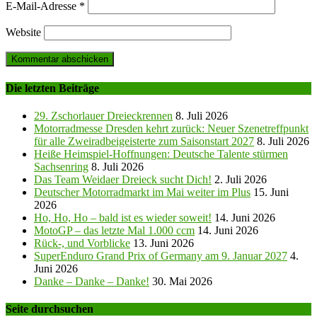
E-Mail-Adresse
*
Website
Die letzten Beiträge
29. Zschorlauer Dreieckrennen
8. Juli 2026
Motorradmesse Dresden kehrt zurück: Neuer Szenetreffpunkt
für alle Zweiradbeigeisterte zum Saisonstart 2027
8. Juli 2026
Heiße Heimspiel-Hoffnungen: Deutsche Talente stürmen
Sachsenring
8. Juli 2026
Das Team Weidaer Dreieck sucht Dich!
2. Juli 2026
Deutscher Motorradmarkt im Mai weiter im Plus
15. Juni
2026
Ho, Ho, Ho – bald ist es wieder soweit!
14. Juni 2026
MotoGP – das letzte Mal 1.000 ccm
14. Juni 2026
Rück-, und Vorblicke
13. Juni 2026
SuperEnduro Grand Prix of Germany am 9. Januar 2027
4.
Juni 2026
Danke – Danke – Danke!
30. Mai 2026
Seite durchsuchen