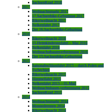
SachsenKrad 2018
2017
Weihnachtsmarkt 2017
17.Sachsenbike-Geburtstag 2017
Bikerweihnacht 2017
Nelkenfahrt 2017
Der 16.Sachsenbike-Geburtstag
2016
Bikerweihnacht 2016
15.Heimkinderausfahrt – Mai 2016
Nelkenfahrt 2016
Weihnachstbaumverbrennung 2016
Der 15.Sachsenbike-Geburtstag
2015
Saisonabschlussfahrt 2015 – durch Polen und
Tschechien
Bikerweihnacht 2015
Himmelfahrt 2015
Nelkenfahrt 2015 – 01.Mai!
Weihnachtsbaum-verbrennung 2015
SachsenKrad 2015
2014
Weihnachtsmarkt 2014
Moppedrennen 2014
Bikerweihnacht 2014