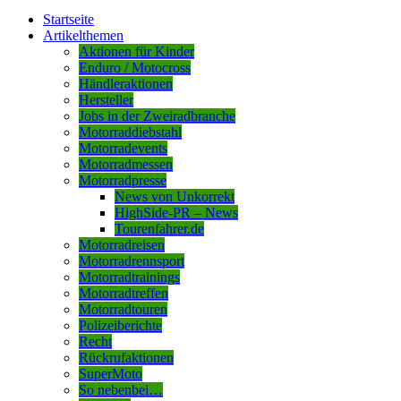
Startseite
Artikelthemen
Aktionen für Kinder
Enduro / Motocross
Händleraktionen
Hersteller
Jobs in der Zweiradbranche
Motorraddiebstahl
Motorradevents
Motorradmessen
Motorradpresse
News von Unkorrekt
HighSide-PR – News
Tourenfahrer.de
Motorradreisen
Motorradrennsport
Motorradtrainings
Motorradtreffen
Motorradtouren
Polizeiberichte
Recht
Rückrufaktionen
SuperMoto
So nebenbei…