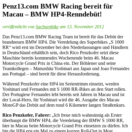
Penz13.com BMW Racing bereit für
Macau – BMW HP4-Renndebüt!
veröffentlicht von
Sachsenbike
am 13. November 2012
Das Penz13.com BMW Racing Team ist bereit für das Debüt der
brandneuen BMW HP4. Die Veredelung des Superbikes „S 1000
RR“ wird erst im Dezember bei den Niederlassungen und Händlern
in Deutschland erhältlich sein, doch Rico Penzkofer setzt diese
Maschine bereits kommendes Wochenende beim 46. Macau
Motorcycle Grand Prix in China ein. Der Böhlener und seine
Teamkollegen – Matsushita Yoshinari aus Japan und Joao Fernandes
aus Portugal – sind bereit für diese Herausforderung.
Während Penzkofer eine HP4 im Serientrimm einsetzt, werden
Yoshinari und Fernandes mit S 1000 RR-Bikes an den Start rollen.
Der Portugiese Fernandes lebt bereits seit Jahren in Macau und ist
der Local-Hero, für Yoshinari wird die 46. Ausgabe des Macau
MotoGP das Debüt auf dem rund 6 Kilometer langen Straßenkurs.
Rico Penzkofer, Fahrer:
„Ich freue mich wahnsinnig als Erster
überhaupt die BMW HP4, die Veredelung der BMW S 1000 RR,
hier in Macau beim Motorcycle Grand Prix einsetzen zu dürfen. Ich
bin die HP4 erst ein Mal zu einem kurzen Roll-Out in Most