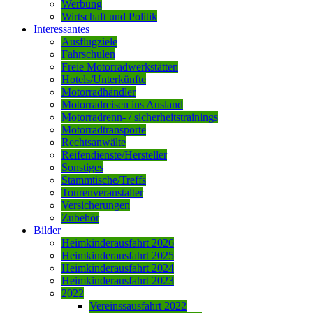
Werbung
Wirtschaft und Politik
Interessantes
Ausflugziele
Fahrschulen
Freie Motorradwerkstätten
Hotels/Unterkünfte
Motorradhändler
Motorradreisen ins Ausland
Motorradrenn- / sicherheitstrainings
Motorradtransporte
Rechtsanwälte
Reifendienste/Hersteller
Sonstiges
Stammtische/Treffs
Tourenveranstalter
Versicherungen
Zubehör
Bilder
Heimkinderausfahrt 2026
Heimkinderausfahrt 2025
Heimkinderausfahrt 2024
Heimkinderausfahrt 2023
2022
Vereinssausfahrt 2022