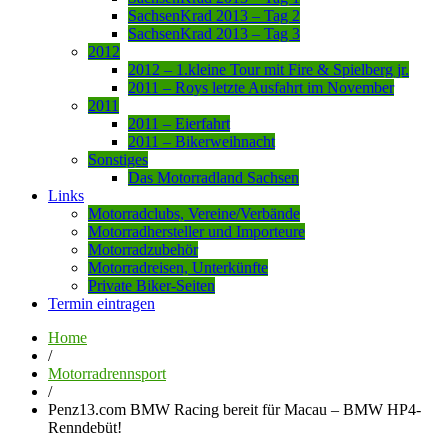
SachsenKrad 2013 – Tag 2
SachsenKrad 2013 – Tag 3
2012
2012 – 1.kleine Tour mit Fire & Spielberg jr.
2011 – Roys letzte Ausfahrt im November
2011
2011 – Eierfahrt
2011 – Bikerweihnacht
Sonstiges
Das Motorradland Sachsen
Links
Motorradclubs, Vereine/Verbände
Motorradhersteller und Importeure
Motorradzubehör
Motorradreisen, Unterkünfte
Private Biker-Seiten
Termin eintragen
Home
/
Motorradrennsport
/
Penz13.com BMW Racing bereit für Macau – BMW HP4-
Renndebüt!