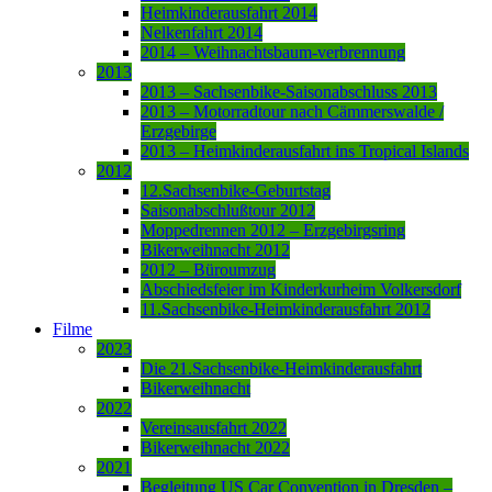
Heimkinderausfahrt 2014
Nelkenfahrt 2014
2014 – Weihnachtsbaum-verbrennung
2013
2013 – Sachsenbike-Saisonabschluss 2013
2013 – Motorradtour nach Cämmerswalde /
Erzgebirge
2013 – Heimkinderausfahrt ins Tropical Islands
2012
12.Sachsenbike-Geburtstag
Saisonabschlußtour 2012
Moppedrennen 2012 – Erzgebirgsring
Bikerweihnacht 2012
2012 – Büroumzug
Abschiedsfeier im Kinderkurheim Volkersdorf
11.Sachsenbike-Heimkinderausfahrt 2012
Filme
2023
Die 21.Sachsenbike-Heimkinderausfahrt
Bikerweihnacht
2022
Vereinsausfahrt 2022
Bikerweihnacht 2022
2021
Begleitung US Car Convention in Dresden –