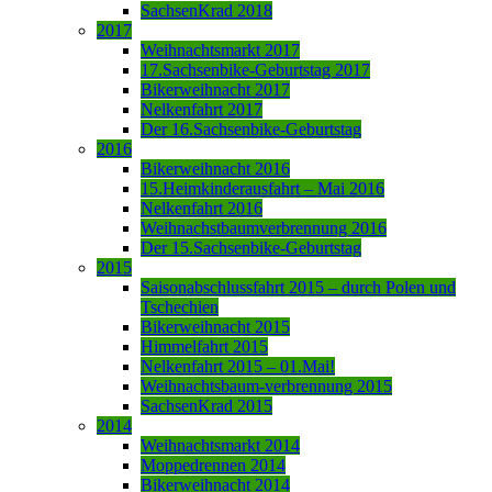
SachsenKrad 2018
2017
Weihnachtsmarkt 2017
17.Sachsenbike-Geburtstag 2017
Bikerweihnacht 2017
Nelkenfahrt 2017
Der 16.Sachsenbike-Geburtstag
2016
Bikerweihnacht 2016
15.Heimkinderausfahrt – Mai 2016
Nelkenfahrt 2016
Weihnachstbaumverbrennung 2016
Der 15.Sachsenbike-Geburtstag
2015
Saisonabschlussfahrt 2015 – durch Polen und
Tschechien
Bikerweihnacht 2015
Himmelfahrt 2015
Nelkenfahrt 2015 – 01.Mai!
Weihnachtsbaum-verbrennung 2015
SachsenKrad 2015
2014
Weihnachtsmarkt 2014
Moppedrennen 2014
Bikerweihnacht 2014