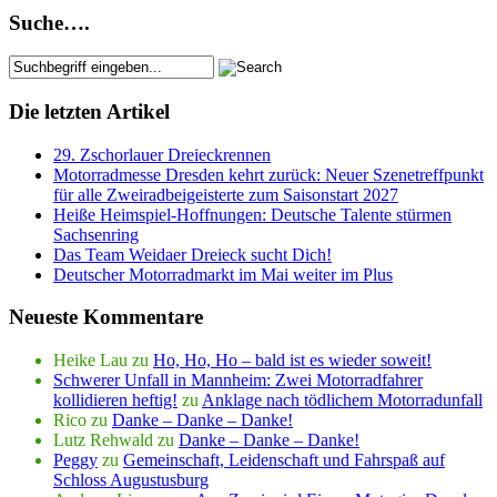
Suche….
Die letzten Artikel
29. Zschorlauer Dreieckrennen
Motorradmesse Dresden kehrt zurück: Neuer Szenetreffpunkt
für alle Zweiradbeigeisterte zum Saisonstart 2027
Heiße Heimspiel-Hoffnungen: Deutsche Talente stürmen
Sachsenring
Das Team Weidaer Dreieck sucht Dich!
Deutscher Motorradmarkt im Mai weiter im Plus
Neueste Kommentare
Heike Lau
zu
Ho, Ho, Ho – bald ist es wieder soweit!
Schwerer Unfall in Mannheim: Zwei Motorradfahrer
kollidieren heftig!
zu
Anklage nach tödlichem Motorradunfall
Rico
zu
Danke – Danke – Danke!
Lutz Rehwald
zu
Danke – Danke – Danke!
Peggy
zu
Gemeinschaft, Leidenschaft und Fahrspaß auf
Schloss Augustusburg