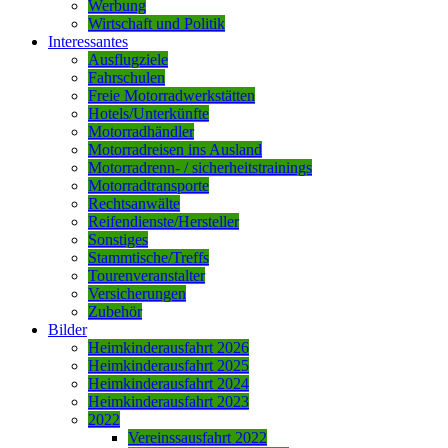
Werbung
Wirtschaft und Politik
Interessantes
Ausflugziele
Fahrschulen
Freie Motorradwerkstätten
Hotels/Unterkünfte
Motorradhändler
Motorradreisen ins Ausland
Motorradrenn- / sicherheitstrainings
Motorradtransporte
Rechtsanwälte
Reifendienste/Hersteller
Sonstiges
Stammtische/Treffs
Tourenveranstalter
Versicherungen
Zubehör
Bilder
Heimkinderausfahrt 2026
Heimkinderausfahrt 2025
Heimkinderausfahrt 2024
Heimkinderausfahrt 2023
2022
Vereinssausfahrt 2022