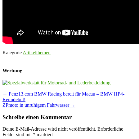
Kategorie
Artikelthemen
Werbung
Post
←
Penz13.com BMW Racing bereit für Macau – BMW HP4-
Renndebüt!
navigation
ZPmoto in unruhigem Fahrwasser
→
Schreibe einen Kommentar
Deine E-Mail-Adresse wird nicht veröffentlicht.
Erforderliche
Felder sind mit
*
markiert