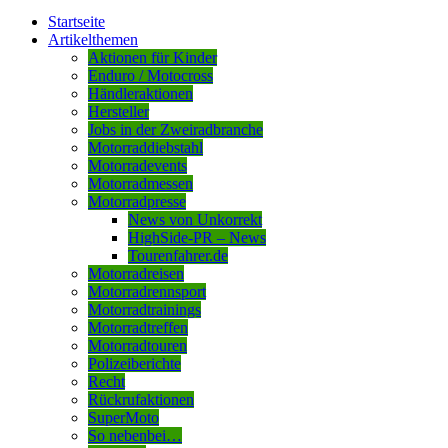
Startseite
Artikelthemen
Aktionen für Kinder
Enduro / Motocross
Händleraktionen
Hersteller
Jobs in der Zweiradbranche
Motorraddiebstahl
Motorradevents
Motorradmessen
Motorradpresse
News von Unkorrekt
HighSide-PR – News
Tourenfahrer.de
Motorradreisen
Motorradrennsport
Motorradtrainings
Motorradtreffen
Motorradtouren
Polizeiberichte
Recht
Rückrufaktionen
SuperMoto
So nebenbei…