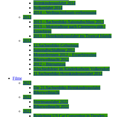
Heimkinderausfahrt 2014
Nelkenfahrt 2014
2014 – Weihnachtsbaum-verbrennung
2013
2013 – Sachsenbike-Saisonabschluss 2013
2013 – Motorradtour nach Cämmerswalde /
Erzgebirge
2013 – Heimkinderausfahrt ins Tropical Islands
2012
12.Sachsenbike-Geburtstag
Saisonabschlußtour 2012
Moppedrennen 2012 – Erzgebirgsring
Bikerweihnacht 2012
2012 – Büroumzug
Abschiedsfeier im Kinderkurheim Volkersdorf
11.Sachsenbike-Heimkinderausfahrt 2012
Filme
2023
Die 21.Sachsenbike-Heimkinderausfahrt
Bikerweihnacht
2022
Vereinsausfahrt 2022
Bikerweihnacht 2022
2021
Begleitung US Car Convention in Dresden –