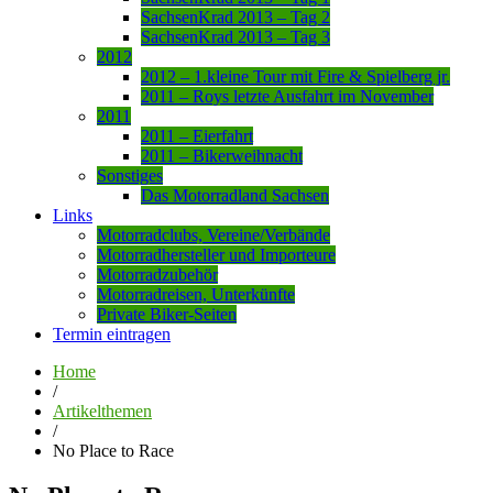
SachsenKrad 2013 – Tag 2
SachsenKrad 2013 – Tag 3
2012
2012 – 1.kleine Tour mit Fire & Spielberg jr.
2011 – Roys letzte Ausfahrt im November
2011
2011 – Eierfahrt
2011 – Bikerweihnacht
Sonstiges
Das Motorradland Sachsen
Links
Motorradclubs, Vereine/Verbände
Motorradhersteller und Importeure
Motorradzubehör
Motorradreisen, Unterkünfte
Private Biker-Seiten
Termin eintragen
Home
/
Artikelthemen
/
No Place to Race