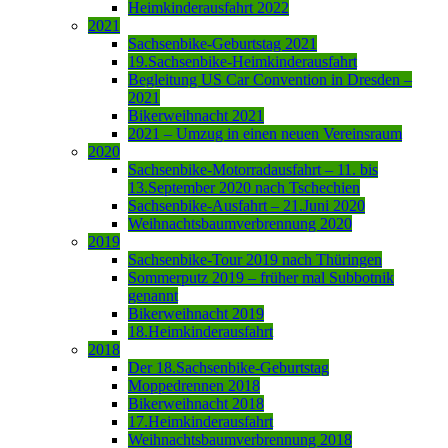
Heimkinderausfahrt 2022
2021
Sachsenbike-Geburtstag 2021
19.Sachsenbike-Heimkinderausfahrt
Begleitung US Car Convention in Dresden –
2021
Bikerweihnacht 2021
2021 – Umzug in einen neuen Vereinsraum
2020
Sachsenbike-Motorradausfahrt – 11. bis
13.September 2020 nach Tschechien
Sachsenbike-Ausfahrt – 21.Juni 2020
Weihnachtsbaumverbrennung 2020
2019
Sachsenbike-Tour 2019 nach Thüringen
Sommerputz 2019 – früher mal Subbotnik
genannt
Bikerweihnacht 2019
18.Heimkinderausfahrt
2018
Der 18.Sachsenbike-Geburtstag
Moppedrennen 2018
Bikerweihnacht 2018
17.Heimkinderausfahrt
Weihnachtsbaumverbrennung 2018