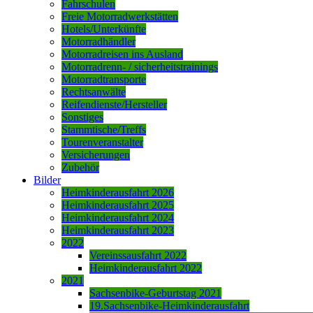
Fahrschulen
Freie Motorradwerkstätten
Hotels/Unterkünfte
Motorradhändler
Motorradreisen ins Ausland
Motorradrenn- / sicherheitstrainings
Motorradtransporte
Rechtsanwälte
Reifendienste/Hersteller
Sonstiges
Stammtische/Treffs
Tourenveranstalter
Versicherungen
Zubehör
Bilder
Heimkinderausfahrt 2026
Heimkinderausfahrt 2025
Heimkinderausfahrt 2024
Heimkinderausfahrt 2023
2022
Vereinssausfahrt 2022
Heimkinderausfahrt 2022
2021
Sachsenbike-Geburtstag 2021
19.Sachsenbike-Heimkinderausfahrt