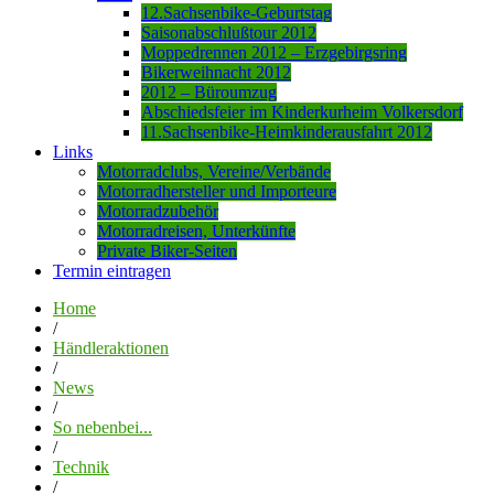
12.Sachsenbike-Geburtstag
Saisonabschlußtour 2012
Moppedrennen 2012 – Erzgebirgsring
Bikerweihnacht 2012
2012 – Büroumzug
Abschiedsfeier im Kinderkurheim Volkersdorf
11.Sachsenbike-Heimkinderausfahrt 2012
Links
Motorradclubs, Vereine/Verbände
Motorradhersteller und Importeure
Motorradzubehör
Motorradreisen, Unterkünfte
Private Biker-Seiten
Termin eintragen
Home
/
Händleraktionen
/
News
/
So nebenbei...
/
Technik
/