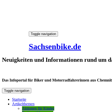
Skip
Toggle navigation
to
7. August 2026
content
Sachsenbike.de
Neuigkeiten und Informationen rund um d
Das Infoportal für Biker und Motorradfahrerinnen aus Chemnitz /
Toggle navigation
Startseite
Artikelthemen
Aktionen für Kinder