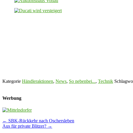
Kategorie
Händleraktionen
,
News
,
So nebenbei...
,
Technik
Schlagwor
Werbung
Post
←
SBK-Rückkehr nach Oschersleben
Aus für private Blitzer?
→
navigation