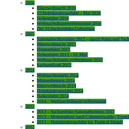
2016
Bikerweihnacht 2016
15.Heimkinderausfahrt – Mai 2016
Nelkenfahrt 2016
Weihnachstbaumverbrennung 2016
Der 15.Sachsenbike-Geburtstag
2015
Saisonabschlussfahrt 2015 – durch Polen und Tsc
Bikerweihnacht 2015
Himmelfahrt 2015
Nelkenfahrt 2015 – 01.Mai!
Weihnachtsbaum-verbrennung 2015
SachsenKrad 2015
2014
Weihnachtsmarkt 2014
Moppedrennen 2014
Bikerweihnacht 2014
Heimkinderausfahrt 2014
Nelkenfahrt 2014
2014 – Weihnachtsbaum-verbrennung
2013
2013 – Sachsenbike-Saisonabschluss 2013
2013 – Motorradtour nach Cämmerswalde / Erzge
2013 – Heimkinderausfahrt ins Tropical Islands
2012