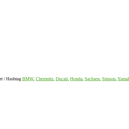
t / Hashtag
BMW
,
Chemnitz
,
Ducati
,
Honda
,
Sachsen
,
Simson
,
Yama