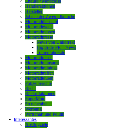
Enduro / Motocross
Händleraktionen
Hersteller
Jobs in der Zweiradbranche
Motorraddiebstahl
Motorradevents
Motorradmessen
Motorradpresse
News von Unkorrekt
HighSide-PR – News
Tourenfahrer.de
Motorradreisen
Motorradrennsport
Motorradtrainings
Motorradtreffen
Motorradtouren
Polizeiberichte
Recht
Rückrufaktionen
SuperMoto
So nebenbei…
Werbung
Wirtschaft und Politik
Interessantes
Ausflugziele