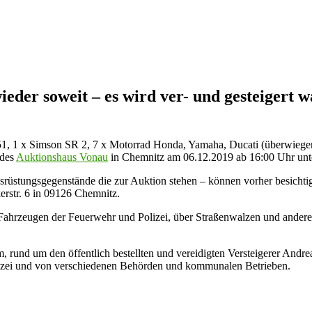
eder soweit – es wird ver- und gesteigert w
1, 1 x Simson SR 2, 7 x Motorrad Honda, Yamaha, Ducati (überwiegen
 des
Auktionshaus Vonau
in Chemnitz am 06.12.2019 ab 16:00 Uhr u
usrüstungsgegenstände die zur Auktion stehen – können vorher besich
erstr. 6 in 09126 Chemnitz.
on Fahrzeugen der Feuerwehr und Polizei, über Straßenwalzen und and
 rund um den öffentlich bestellten und vereidigten Versteigerer Andre
olizei und von verschiedenen Behörden und kommunalen Betrieben.