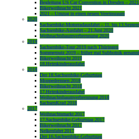
Begleitung US Car Convention in Dresden – 2021
Bikerweihnacht 2021
2021 – Umzug in einen neuen Vereinsraum
2020
Sachsenbike-Motorradausfahrt – 11. bis 13.Septe
Sachsenbike-Ausfahrt – 21.Juni 2020
Weihnachtsbaumverbrennung 2020
2019
Sachsenbike-Tour 2019 nach Thüringen
Sommerputz 2019 – früher mal Subbotnik genannt
Bikerweihnacht 2019
18.Heimkinderausfahrt
2018
Der 18.Sachsenbike-Geburtstag
Moppedrennen 2018
Bikerweihnacht 2018
17.Heimkinderausfahrt
Weihnachtsbaumverbrennung 2018
SachsenKrad 2018
2017
Weihnachtsmarkt 2017
17.Sachsenbike-Geburtstag 2017
Bikerweihnacht 2017
Nelkenfahrt 2017
Der 16.Sachsenbike-Geburtstag