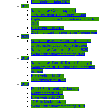
Heimkinderausfahrt 2022
2021
Sachsenbike-Geburtstag 2021
19.Sachsenbike-Heimkinderausfahrt
Begleitung US Car Convention in Dresden –
2021
Bikerweihnacht 2021
2021 – Umzug in einen neuen Vereinsraum
2020
Sachsenbike-Motorradausfahrt – 11. bis
13.September 2020 nach Tschechien
Sachsenbike-Ausfahrt – 21.Juni 2020
Weihnachtsbaumverbrennung 2020
2019
Sachsenbike-Tour 2019 nach Thüringen
Sommerputz 2019 – früher mal Subbotnik
genannt
Bikerweihnacht 2019
18.Heimkinderausfahrt
2018
Der 18.Sachsenbike-Geburtstag
Moppedrennen 2018
Bikerweihnacht 2018
17.Heimkinderausfahrt
Weihnachtsbaumverbrennung 2018