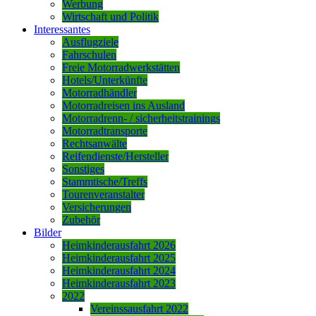
Werbung
Wirtschaft und Politik
Interessantes
Ausflugziele
Fahrschulen
Freie Motorradwerkstätten
Hotels/Unterkünfte
Motorradhändler
Motorradreisen ins Ausland
Motorradrenn- / sicherheitstrainings
Motorradtransporte
Rechtsanwälte
Reifendienste/Hersteller
Sonstiges
Stammtische/Treffs
Tourenveranstalter
Versicherungen
Zubehör
Bilder
Heimkinderausfahrt 2026
Heimkinderausfahrt 2025
Heimkinderausfahrt 2024
Heimkinderausfahrt 2023
2022
Vereinssausfahrt 2022