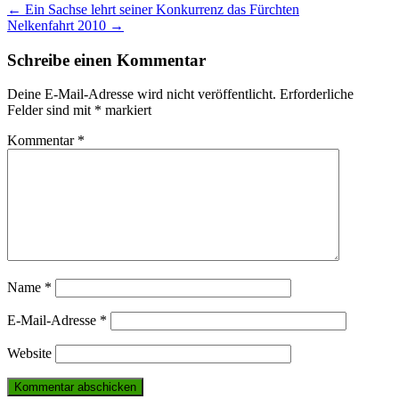
Post
←
Ein Sachse lehrt seiner Konkurrenz das Fürchten
Nelkenfahrt 2010
→
navigation
Schreibe einen Kommentar
Deine E-Mail-Adresse wird nicht veröffentlicht.
Erforderliche
Felder sind mit
*
markiert
Kommentar
*
Name
*
E-Mail-Adresse
*
Website