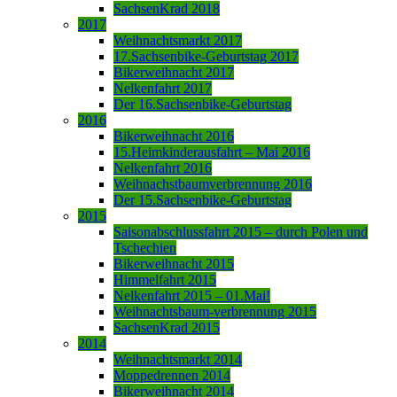
SachsenKrad 2018
2017
Weihnachtsmarkt 2017
17.Sachsenbike-Geburtstag 2017
Bikerweihnacht 2017
Nelkenfahrt 2017
Der 16.Sachsenbike-Geburtstag
2016
Bikerweihnacht 2016
15.Heimkinderausfahrt – Mai 2016
Nelkenfahrt 2016
Weihnachstbaumverbrennung 2016
Der 15.Sachsenbike-Geburtstag
2015
Saisonabschlussfahrt 2015 – durch Polen und
Tschechien
Bikerweihnacht 2015
Himmelfahrt 2015
Nelkenfahrt 2015 – 01.Mai!
Weihnachtsbaum-verbrennung 2015
SachsenKrad 2015
2014
Weihnachtsmarkt 2014
Moppedrennen 2014
Bikerweihnacht 2014