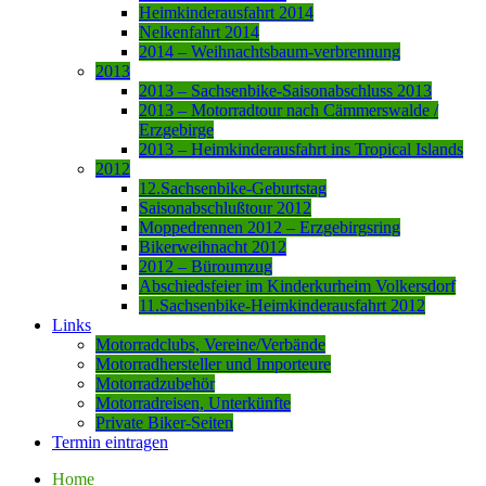
Heimkinderausfahrt 2014
Nelkenfahrt 2014
2014 – Weihnachtsbaum-verbrennung
2013
2013 – Sachsenbike-Saisonabschluss 2013
2013 – Motorradtour nach Cämmerswalde /
Erzgebirge
2013 – Heimkinderausfahrt ins Tropical Islands
2012
12.Sachsenbike-Geburtstag
Saisonabschlußtour 2012
Moppedrennen 2012 – Erzgebirgsring
Bikerweihnacht 2012
2012 – Büroumzug
Abschiedsfeier im Kinderkurheim Volkersdorf
11.Sachsenbike-Heimkinderausfahrt 2012
Links
Motorradclubs, Vereine/Verbände
Motorradhersteller und Importeure
Motorradzubehör
Motorradreisen, Unterkünfte
Private Biker-Seiten
Termin eintragen
Home