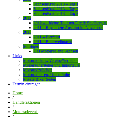
SachsenKrad 2013 – Tag 1
SachsenKrad 2013 – Tag 2
SachsenKrad 2013 – Tag 3
2012
2012 – 1.kleine Tour mit Fire & Spielberg jr.
2011 – Roys letzte Ausfahrt im November
2011
2011 – Eierfahrt
2011 – Bikerweihnacht
Sonstiges
Das Motorradland Sachsen
Links
Motorradclubs, Vereine/Verbände
Motorradhersteller und Importeure
Motorradzubehör
Motorradreisen, Unterkünfte
Private Biker-Seiten
Termin eintragen
Home
/
Händleraktionen
/
Motorradevents
/