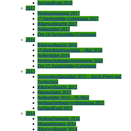
SachsenKrad 2018
2017
Weihnachtsmarkt 2017
17.Sachsenbike-Geburtstag 2017
Bikerweihnacht 2017
Nelkenfahrt 2017
Der 16.Sachsenbike-Geburtstag
2016
Bikerweihnacht 2016
15.Heimkinderausfahrt – Mai 2016
Nelkenfahrt 2016
Weihnachstbaumverbrennung 2016
Der 15.Sachsenbike-Geburtstag
2015
Saisonabschlussfahrt 2015 – durch Polen und
Tschechien
Bikerweihnacht 2015
Himmelfahrt 2015
Nelkenfahrt 2015 – 01.Mai!
Weihnachtsbaum-verbrennung 2015
SachsenKrad 2015
2014
Weihnachtsmarkt 2014
Moppedrennen 2014
Bikerweihnacht 2014