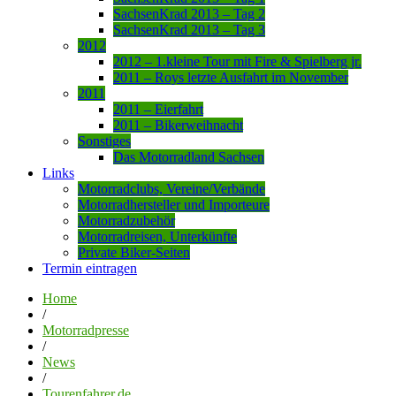
SachsenKrad 2013 – Tag 2
SachsenKrad 2013 – Tag 3
2012
2012 – 1.kleine Tour mit Fire & Spielberg jr.
2011 – Roys letzte Ausfahrt im November
2011
2011 – Eierfahrt
2011 – Bikerweihnacht
Sonstiges
Das Motorradland Sachsen
Links
Motorradclubs, Vereine/Verbände
Motorradhersteller und Importeure
Motorradzubehör
Motorradreisen, Unterkünfte
Private Biker-Seiten
Termin eintragen
Home
/
Motorradpresse
/
News
/
Tourenfahrer.de