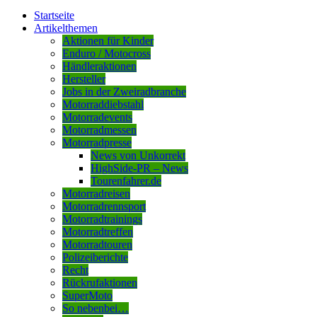
Startseite
Artikelthemen
Aktionen für Kinder
Enduro / Motocross
Händleraktionen
Hersteller
Jobs in der Zweiradbranche
Motorraddiebstahl
Motorradevents
Motorradmessen
Motorradpresse
News von Unkorrekt
HighSide-PR – News
Tourenfahrer.de
Motorradreisen
Motorradrennsport
Motorradtrainings
Motorradtreffen
Motorradtouren
Polizeiberichte
Recht
Rückrufaktionen
SuperMoto
So nebenbei…