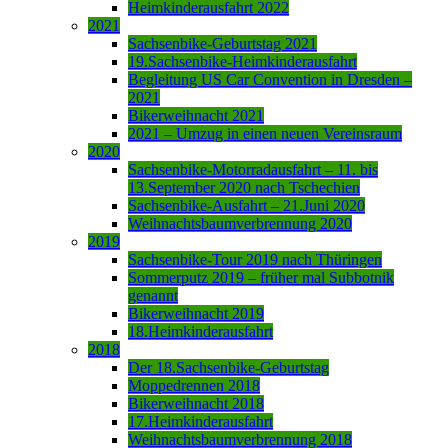
Heimkinderausfahrt 2022
2021
Sachsenbike-Geburtstag 2021
19.Sachsenbike-Heimkinderausfahrt
Begleitung US Car Convention in Dresden –
2021
Bikerweihnacht 2021
2021 – Umzug in einen neuen Vereinsraum
2020
Sachsenbike-Motorradausfahrt – 11. bis
13.September 2020 nach Tschechien
Sachsenbike-Ausfahrt – 21.Juni 2020
Weihnachtsbaumverbrennung 2020
2019
Sachsenbike-Tour 2019 nach Thüringen
Sommerputz 2019 – früher mal Subbotnik
genannt
Bikerweihnacht 2019
18.Heimkinderausfahrt
2018
Der 18.Sachsenbike-Geburtstag
Moppedrennen 2018
Bikerweihnacht 2018
17.Heimkinderausfahrt
Weihnachtsbaumverbrennung 2018