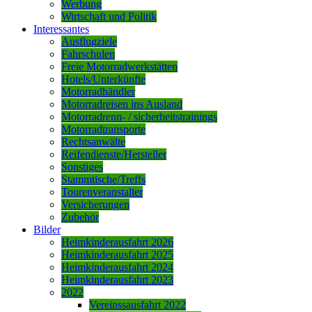
Werbung
Wirtschaft und Politik
Interessantes
Ausflugziele
Fahrschulen
Freie Motorradwerkstätten
Hotels/Unterkünfte
Motorradhändler
Motorradreisen ins Ausland
Motorradrenn- / sicherheitstrainings
Motorradtransporte
Rechtsanwälte
Reifendienste/Hersteller
Sonstiges
Stammtische/Treffs
Tourenveranstalter
Versicherungen
Zubehör
Bilder
Heimkinderausfahrt 2026
Heimkinderausfahrt 2025
Heimkinderausfahrt 2024
Heimkinderausfahrt 2023
2022
Vereinssausfahrt 2022