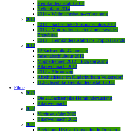
Heimkinderausfahrt 2014
Nelkenfahrt 2014
2014 – Weihnachtsbaum-verbrennung
2013
2013 – Sachsenbike-Saisonabschluss 2013
2013 – Motorradtour nach Cämmerswalde /
Erzgebirge
2013 – Heimkinderausfahrt ins Tropical Islands
2012
12.Sachsenbike-Geburtstag
Saisonabschlußtour 2012
Moppedrennen 2012 – Erzgebirgsring
Bikerweihnacht 2012
2012 – Büroumzug
Abschiedsfeier im Kinderkurheim Volkersdorf
11.Sachsenbike-Heimkinderausfahrt 2012
Filme
2023
Die 21.Sachsenbike-Heimkinderausfahrt
Bikerweihnacht
2022
Vereinsausfahrt 2022
Bikerweihnacht 2022
2021
Begleitung US Car Convention in Dresden –