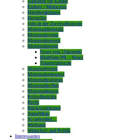
Aktionen für Kinder
Enduro / Motocross
Händleraktionen
Hersteller
Jobs in der Zweiradbranche
Motorraddiebstahl
Motorradevents
Motorradmessen
Motorradpresse
News von Unkorrekt
HighSide-PR – News
Tourenfahrer.de
Motorradreisen
Motorradrennsport
Motorradtrainings
Motorradtreffen
Motorradtouren
Polizeiberichte
Recht
Rückrufaktionen
SuperMoto
So nebenbei…
Werbung
Wirtschaft und Politik
Interessantes