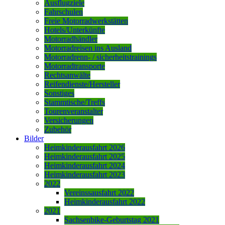
Ausflugziele
Fahrschulen
Freie Motorradwerkstätten
Hotels/Unterkünfte
Motorradhändler
Motorradreisen ins Ausland
Motorradrenn- / sicherheitstrainings
Motorradtransporte
Rechtsanwälte
Reifendienste/Hersteller
Sonstiges
Stammtische/Treffs
Tourenveranstalter
Versicherungen
Zubehör
Bilder
Heimkinderausfahrt 2026
Heimkinderausfahrt 2025
Heimkinderausfahrt 2024
Heimkinderausfahrt 2023
2022
Vereinssausfahrt 2022
Heimkinderausfahrt 2022
2021
Sachsenbike-Geburtstag 2021