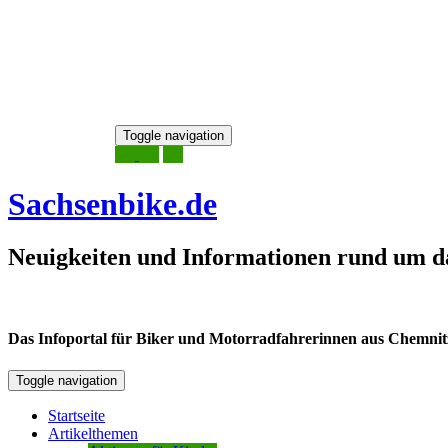
Skip
Toggle navigation
to
8. August 2026
content
Sachsenbike.de
Neuigkeiten und Informationen rund um d
Das Infoportal für Biker und Motorradfahrerinnen aus Chemnitz /
Toggle navigation
Startseite
Artikelthemen