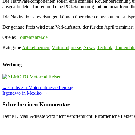
Die Hardwarekomponenten sollen eine schnelle Routenberechnung und 
ausgearbeiteter Touren und eine POI-Sammlung mit motorradfreundlich
Die Navigationsanweisungen können über einen eingebauten Lautspre
Der genaue Preis wird zum Verkaufsstart, der für den April terminiert 
Quelle:
Tourenfahrer.de
Kategorie
Artikelthemen
,
Motorradpresse
,
News
,
Technik
,
Tourenfahr
Werbung
Post
←
Gratis zur Motorradmesse Leipzig
Irgendwo in Mexiko
→
navigation
Schreibe einen Kommentar
Deine E-Mail-Adresse wird nicht veröffentlicht.
Erforderliche Felder 