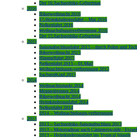
Der 16.Sachsenbike-Geburtstag
2016
Bikerweihnacht 2016
15.Heimkinderausfahrt – Mai 2016
Nelkenfahrt 2016
Weihnachstbaumverbrennung 2016
Der 15.Sachsenbike-Geburtstag
2015
Saisonabschlussfahrt 2015 – durch Polen und Tsc
Bikerweihnacht 2015
Himmelfahrt 2015
Nelkenfahrt 2015 – 01.Mai!
Weihnachtsbaum-verbrennung 2015
SachsenKrad 2015
2014
Weihnachtsmarkt 2014
Moppedrennen 2014
Bikerweihnacht 2014
Heimkinderausfahrt 2014
Nelkenfahrt 2014
2014 – Weihnachtsbaum-verbrennung
2013
2013 – Sachsenbike-Saisonabschluss 2013
2013 – Motorradtour nach Cämmerswalde / Erzge
2013 – Heimkinderausfahrt ins Tropical Islands