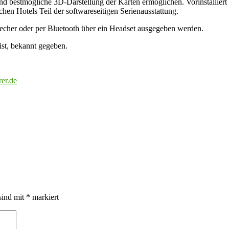
bestmögliche 3D-Darstellung der Karten ermöglichen. Vorinstalliert 
en Hotels Teil der softwareseitigen Serienausstattung.
cher oder per Bluetooth über ein Headset ausgegeben werden.
ist, bekannt gegeben.
er.de
sind mit
*
markiert