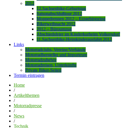
2012
12.Sachsenbike-Geburtstag
Saisonabschlußtour 2012
Moppedrennen 2012 – Erzgebirgsring
Bikerweihnacht 2012
2012 – Büroumzug
Abschiedsfeier im Kinderkurheim Volkersdorf
11.Sachsenbike-Heimkinderausfahrt 2012
Links
Motorradclubs, Vereine/Verbände
Motorradhersteller und Importeure
Motorradzubehör
Motorradreisen, Unterkünfte
Private Biker-Seiten
Termin eintragen
Home
/
Artikelthemen
/
Motorradpresse
/
News
/
Technik