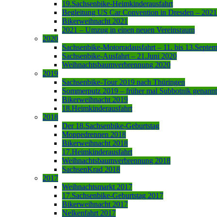
19.Sachsenbike-Heimkinderausfahrt
Begleitung US Car Convention in Dresden – 2021
Bikerweihnacht 2021
2021 – Umzug in einen neuen Vereinsraum
2020
Sachsenbike-Motorradausfahrt – 11. bis 13.Septe
Sachsenbike-Ausfahrt – 21.Juni 2020
Weihnachtsbaumverbrennung 2020
2019
Sachsenbike-Tour 2019 nach Thüringen
Sommerputz 2019 – früher mal Subbotnik genannt
Bikerweihnacht 2019
18.Heimkinderausfahrt
2018
Der 18.Sachsenbike-Geburtstag
Moppedrennen 2018
Bikerweihnacht 2018
17.Heimkinderausfahrt
Weihnachtsbaumverbrennung 2018
SachsenKrad 2018
2017
Weihnachtsmarkt 2017
17.Sachsenbike-Geburtstag 2017
Bikerweihnacht 2017
Nelkenfahrt 2017