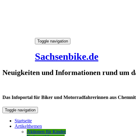
Skip
Toggle navigation
to
7. August 2026
content
Sachsenbike.de
Neuigkeiten und Informationen rund um d
Das Infoportal für Biker und Motorradfahrerinnen aus Chemnitz /
Toggle navigation
Startseite
Artikelthemen
Aktionen für Kinder