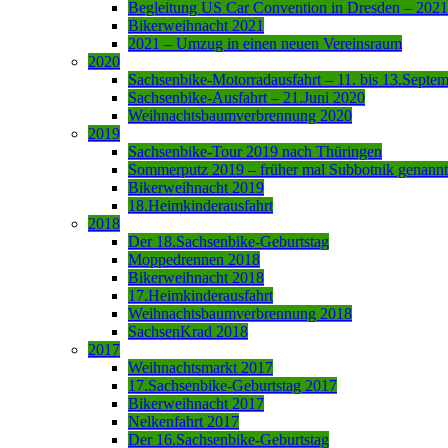
Begleitung US Car Convention in Dresden – 2021
Bikerweihnacht 2021
2021 – Umzug in einen neuen Vereinsraum
2020
Sachsenbike-Motorradausfahrt – 11. bis 13.Septe
Sachsenbike-Ausfahrt – 21.Juni 2020
Weihnachtsbaumverbrennung 2020
2019
Sachsenbike-Tour 2019 nach Thüringen
Sommerputz 2019 – früher mal Subbotnik genannt
Bikerweihnacht 2019
18.Heimkinderausfahrt
2018
Der 18.Sachsenbike-Geburtstag
Moppedrennen 2018
Bikerweihnacht 2018
17.Heimkinderausfahrt
Weihnachtsbaumverbrennung 2018
SachsenKrad 2018
2017
Weihnachtsmarkt 2017
17.Sachsenbike-Geburtstag 2017
Bikerweihnacht 2017
Nelkenfahrt 2017
Der 16.Sachsenbike-Geburtstag