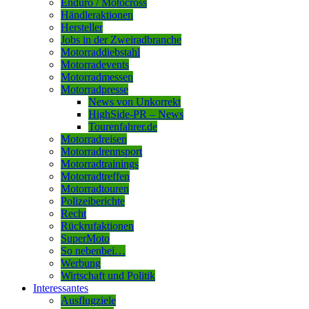
Enduro / Motocross
Händleraktionen
Hersteller
Jobs in der Zweiradbranche
Motorraddiebstahl
Motorradevents
Motorradmessen
Motorradpresse
News von Unkorrekt
HighSide-PR – News
Tourenfahrer.de
Motorradreisen
Motorradrennsport
Motorradtrainings
Motorradtreffen
Motorradtouren
Polizeiberichte
Recht
Rückrufaktionen
SuperMoto
So nebenbei…
Werbung
Wirtschaft und Politik
Interessantes
Ausflugziele