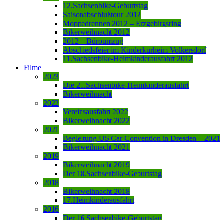
12.Sachsenbike-Geburtstag
Saisonabschlußtour 2012
Moppedrennen 2012 – Erzgebirgsring
Bikerweihnacht 2012
2012 – Büroumzug
Abschiedsfeier im Kinderkurheim Volkersdorf
11.Sachsenbike-Heimkinderausfahrt 2012
Filme
2023
Die 21.Sachsenbike-Heimkinderausfahrt
Bikerweihnacht
2022
Vereinsausfahrt 2022
Bikerweihnacht 2022
2021
Begleitung US Car Convention in Dresden – 2021
Bikerweihnacht 2021
2019
Bikerweihnacht 2019
Der 18.Sachsenbike-Geburtstag
2018
Bikerweihnacht 2018
17.Heimkinderausfahrt
2016
Der 16.Sachsenbike-Geburtstag