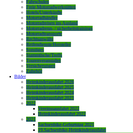
Fahrschulen
Freie Motorradwerkstätten
Hotels/Unterkünfte
Motorradhändler
Motorradreisen ins Ausland
Motorradrenn- / sicherheitstrainings
Motorradtransporte
Rechtsanwälte
Reifendienste/Hersteller
Sonstiges
Stammtische/Treffs
Tourenveranstalter
Versicherungen
Zubehör
Bilder
Heimkinderausfahrt 2026
Heimkinderausfahrt 2025
Heimkinderausfahrt 2024
Heimkinderausfahrt 2023
2022
Vereinssausfahrt 2022
Heimkinderausfahrt 2022
2021
Sachsenbike-Geburtstag 2021
19.Sachsenbike-Heimkinderausfahrt