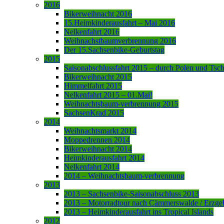
2016
Bikerweihnacht 2016
15.Heimkinderausfahrt – Mai 2016
Nelkenfahrt 2016
Weihnachstbaumverbrennung 2016
Der 15.Sachsenbike-Geburtstag
2015
Saisonabschlussfahrt 2015 – durch Polen und Tsc
Bikerweihnacht 2015
Himmelfahrt 2015
Nelkenfahrt 2015 – 01.Mai!
Weihnachtsbaum-verbrennung 2015
SachsenKrad 2015
2014
Weihnachtsmarkt 2014
Moppedrennen 2014
Bikerweihnacht 2014
Heimkinderausfahrt 2014
Nelkenfahrt 2014
2014 – Weihnachtsbaum-verbrennung
2013
2013 – Sachsenbike-Saisonabschluss 2013
2013 – Motorradtour nach Cämmerswalde / Erzge
2013 – Heimkinderausfahrt ins Tropical Islands
2012