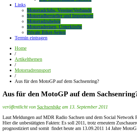
Links
Motorradclubs, Vereine/Verbände
Motorradhersteller und Importeure
Motorradzubehör
Motorradreisen, Unterkünfte
Private Biker-Seiten
Termin eintragen
Home
/
Artikelthemen
/
Motorradrennsport
/
Aus für den MotoGP auf dem Sachsenring?
Aus für den MotoGP auf dem Sachsenring
veröffentlicht von
Sachsenbike
am 13. September 2011
Laut Meldungen auf MDR Radio Sachsen und dem Social Network Fa
Hier die unbestätigten Fakten: Es soll 2011, trotz erneutem Zuschaue
prognostiziert und somit findet heute am 13.09.2011 14 Jahre Moto