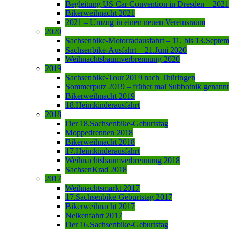
Begleitung US Car Convention in Dresden – 2021
Bikerweihnacht 2021
2021 – Umzug in einen neuen Vereinsraum
2020
Sachsenbike-Motorradausfahrt – 11. bis 13.Septe
Sachsenbike-Ausfahrt – 21.Juni 2020
Weihnachtsbaumverbrennung 2020
2019
Sachsenbike-Tour 2019 nach Thüringen
Sommerputz 2019 – früher mal Subbotnik genannt
Bikerweihnacht 2019
18.Heimkinderausfahrt
2018
Der 18.Sachsenbike-Geburtstag
Moppedrennen 2018
Bikerweihnacht 2018
17.Heimkinderausfahrt
Weihnachtsbaumverbrennung 2018
SachsenKrad 2018
2017
Weihnachtsmarkt 2017
17.Sachsenbike-Geburtstag 2017
Bikerweihnacht 2017
Nelkenfahrt 2017
Der 16.Sachsenbike-Geburtstag