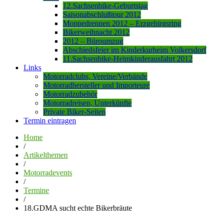
12.Sachsenbike-Geburtstag
Saisonabschlußtour 2012
Moppedrennen 2012 – Erzgebirgsring
Bikerweihnacht 2012
2012 – Büroumzug
Abschiedsfeier im Kinderkurheim Volkersdorf
11.Sachsenbike-Heimkinderausfahrt 2012
Links
Motorradclubs, Vereine/Verbände
Motorradhersteller und Importeure
Motorradzubehör
Motorradreisen, Unterkünfte
Private Biker-Seiten
Termin eintragen
Home
/
Artikelthemen
/
Motorradevents
/
Termine
/
18.GDMA sucht echte Bikerbräute