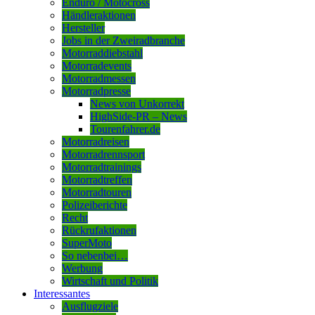
Enduro / Motocross
Händleraktionen
Hersteller
Jobs in der Zweiradbranche
Motorraddiebstahl
Motorradevents
Motorradmessen
Motorradpresse
News von Unkorrekt
HighSide-PR – News
Tourenfahrer.de
Motorradreisen
Motorradrennsport
Motorradtrainings
Motorradtreffen
Motorradtouren
Polizeiberichte
Recht
Rückrufaktionen
SuperMoto
So nebenbei…
Werbung
Wirtschaft und Politik
Interessantes
Ausflugziele