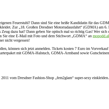
m eigenen Feuerstuhl? Dann sind Sie eine heiße Kandidatin für das G
gekleidet. Zur „18. Großen Dresdner Motorradausfahrt“ (GDMA) am 6. M
as Zeug dazu hat? Dann geben Sie optisch mal so richtig Gas! Wer sic
icken Sie eine E-Mail mit Foto und dem Stichwort „GDMA“ an
mopodd.a
r nicht vergessen!
n, können sich jetzt anmelden. Tickets kosten 7 Euro im Vorverkauf
 ein Starterpaket mit GDMA-Halstuch, GDMA-Armband sowie Gutscheine
ich 2011 vom Dresdner Fashion-Shop „fem2glam“ super-sexy einkleiden.