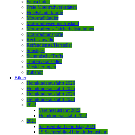
Fahrschulen
Freie Motorradwerkstätten
Hotels/Unterkünfte
Motorradhändler
Motorradreisen ins Ausland
Motorradrenn- / sicherheitstrainings
Motorradtransporte
Rechtsanwälte
Reifendienste/Hersteller
Sonstiges
Stammtische/Treffs
Tourenveranstalter
Versicherungen
Zubehör
Bilder
Heimkinderausfahrt 2026
Heimkinderausfahrt 2025
Heimkinderausfahrt 2024
Heimkinderausfahrt 2023
2022
Vereinssausfahrt 2022
Heimkinderausfahrt 2022
2021
Sachsenbike-Geburtstag 2021
19.Sachsenbike-Heimkinderausfahrt