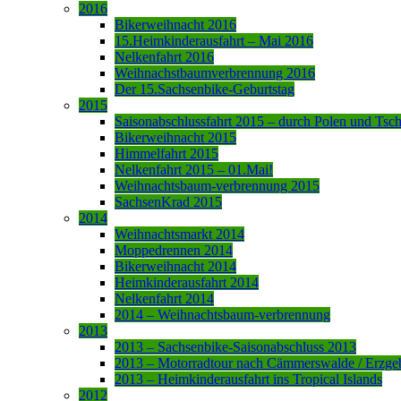
2016
Bikerweihnacht 2016
15.Heimkinderausfahrt – Mai 2016
Nelkenfahrt 2016
Weihnachstbaumverbrennung 2016
Der 15.Sachsenbike-Geburtstag
2015
Saisonabschlussfahrt 2015 – durch Polen und Tsc
Bikerweihnacht 2015
Himmelfahrt 2015
Nelkenfahrt 2015 – 01.Mai!
Weihnachtsbaum-verbrennung 2015
SachsenKrad 2015
2014
Weihnachtsmarkt 2014
Moppedrennen 2014
Bikerweihnacht 2014
Heimkinderausfahrt 2014
Nelkenfahrt 2014
2014 – Weihnachtsbaum-verbrennung
2013
2013 – Sachsenbike-Saisonabschluss 2013
2013 – Motorradtour nach Cämmerswalde / Erzge
2013 – Heimkinderausfahrt ins Tropical Islands
2012