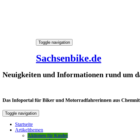
Skip
Toggle navigation
to
8. August 2026
content
Sachsenbike.de
Neuigkeiten und Informationen rund um d
Das Infoportal für Biker und Motorradfahrerinnen aus Chemnitz /
Toggle navigation
Startseite
Artikelthemen
Aktionen für Kinder