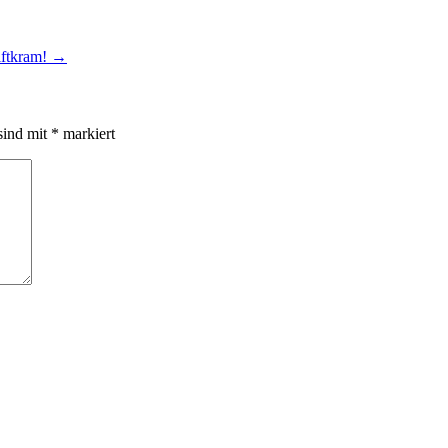
iftkram!
→
sind mit
*
markiert