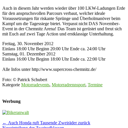
Auch in diesem Jahr werden wieder über 100 LKW-Ladungen Erde
für den anspruchsvollen Parcours verbaut, welcher ideale
Voraussetzungen für riskante Sprünge und Überholmanöver beim
Kampf um die Tagessiege bietet. Verpasst nicht DAS November-
Event in der Chemnitz Arena! Das Team ist gerüstet und freut sich
mit Euch auf zwei Tage Action und erstklassige Unterhaltung.
Freitag, 30. November 2012
Einlass 18:00 Uhr Beginn 20:00 Uhr Ende ca. 24:00 Uhr
Samstag, 01. Dezember 2012
Einlass 16:00 Uhr Beginn 18:00 Uhr Ende ca. 22:00 Uhr
Alle Infos unter http://www.supercross-chemnitz.de/
Foto: © Patrick Schubert
Kategorie
Motorradevents
,
Motorradrennsport
,
Termine
Werbung
Post
←
Auch Honda ruft Tausende Zweiräder zurück
Neueinteilung der Zweiradklassen
→