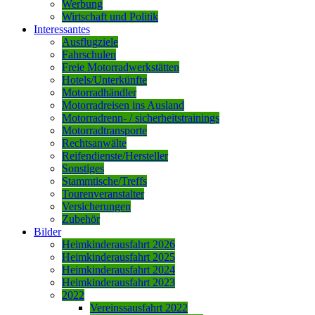
Werbung
Wirtschaft und Politik
Interessantes
Ausflugziele
Fahrschulen
Freie Motorradwerkstätten
Hotels/Unterkünfte
Motorradhändler
Motorradreisen ins Ausland
Motorradrenn- / sicherheitstrainings
Motorradtransporte
Rechtsanwälte
Reifendienste/Hersteller
Sonstiges
Stammtische/Treffs
Tourenveranstalter
Versicherungen
Zubehör
Bilder
Heimkinderausfahrt 2026
Heimkinderausfahrt 2025
Heimkinderausfahrt 2024
Heimkinderausfahrt 2023
2022
Vereinssausfahrt 2022