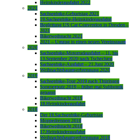
Heimkinderausfahrt 2022
2021
Sachsenbike-Geburtstag 2021
19.Sachsenbike-Heimkinderausfahrt
Begleitung US Car Convention in Dresden –
2021
Bikerweihnacht 2021
2021 – Umzug in einen neuen Vereinsraum
2020
Sachsenbike-Motorradausfahrt – 11. bis
13.September 2020 nach Tschechien
Sachsenbike-Ausfahrt – 21.Juni 2020
Weihnachtsbaumverbrennung 2020
2019
Sachsenbike-Tour 2019 nach Thüringen
Sommerputz 2019 – früher mal Subbotnik
genannt
Bikerweihnacht 2019
18.Heimkinderausfahrt
2018
Der 18.Sachsenbike-Geburtstag
Moppedrennen 2018
Bikerweihnacht 2018
17.Heimkinderausfahrt
Weihnachtsbaumverbrennung 2018