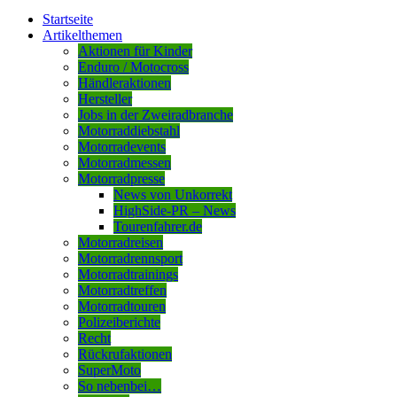
Startseite
Artikelthemen
Aktionen für Kinder
Enduro / Motocross
Händleraktionen
Hersteller
Jobs in der Zweiradbranche
Motorraddiebstahl
Motorradevents
Motorradmessen
Motorradpresse
News von Unkorrekt
HighSide-PR – News
Tourenfahrer.de
Motorradreisen
Motorradrennsport
Motorradtrainings
Motorradtreffen
Motorradtouren
Polizeiberichte
Recht
Rückrufaktionen
SuperMoto
So nebenbei…