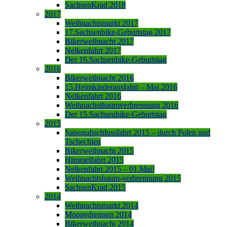
SachsenKrad 2018
2017
Weihnachtsmarkt 2017
17.Sachsenbike-Geburtstag 2017
Bikerweihnacht 2017
Nelkenfahrt 2017
Der 16.Sachsenbike-Geburtstag
2016
Bikerweihnacht 2016
15.Heimkinderausfahrt – Mai 2016
Nelkenfahrt 2016
Weihnachstbaumverbrennung 2016
Der 15.Sachsenbike-Geburtstag
2015
Saisonabschlussfahrt 2015 – durch Polen und
Tschechien
Bikerweihnacht 2015
Himmelfahrt 2015
Nelkenfahrt 2015 – 01.Mai!
Weihnachtsbaum-verbrennung 2015
SachsenKrad 2015
2014
Weihnachtsmarkt 2014
Moppedrennen 2014
Bikerweihnacht 2014