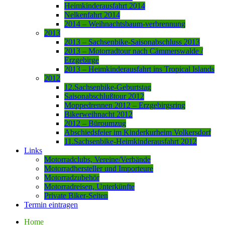
Heimkinderausfahrt 2014
Nelkenfahrt 2014
2014 – Weihnachtsbaum-verbrennung
2013
2013 – Sachsenbike-Saisonabschluss 2013
2013 – Motorradtour nach Cämmerswalde /
Erzgebirge
2013 – Heimkinderausfahrt ins Tropical Islands
2012
12.Sachsenbike-Geburtstag
Saisonabschlußtour 2012
Moppedrennen 2012 – Erzgebirgsring
Bikerweihnacht 2012
2012 – Büroumzug
Abschiedsfeier im Kinderkurheim Volkersdorf
11.Sachsenbike-Heimkinderausfahrt 2012
Links
Motorradclubs, Vereine/Verbände
Motorradhersteller und Importeure
Motorradzubehör
Motorradreisen, Unterkünfte
Private Biker-Seiten
Termin eintragen
Home