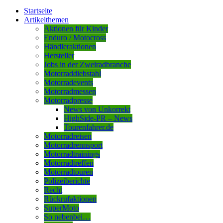
Startseite
Artikelthemen
Aktionen für Kinder
Enduro / Motocross
Händleraktionen
Hersteller
Jobs in der Zweiradbranche
Motorraddiebstahl
Motorradevents
Motorradmessen
Motorradpresse
News von Unkorrekt
HighSide-PR – News
Tourenfahrer.de
Motorradreisen
Motorradrennsport
Motorradtrainings
Motorradtreffen
Motorradtouren
Polizeiberichte
Recht
Rückrufaktionen
SuperMoto
So nebenbei…