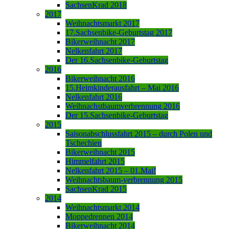
SachsenKrad 2018
2017
Weihnachtsmarkt 2017
17.Sachsenbike-Geburtstag 2017
Bikerweihnacht 2017
Nelkenfahrt 2017
Der 16.Sachsenbike-Geburtstag
2016
Bikerweihnacht 2016
15.Heimkinderausfahrt – Mai 2016
Nelkenfahrt 2016
Weihnachstbaumverbrennung 2016
Der 15.Sachsenbike-Geburtstag
2015
Saisonabschlussfahrt 2015 – durch Polen und
Tschechien
Bikerweihnacht 2015
Himmelfahrt 2015
Nelkenfahrt 2015 – 01.Mai!
Weihnachtsbaum-verbrennung 2015
SachsenKrad 2015
2014
Weihnachtsmarkt 2014
Moppedrennen 2014
Bikerweihnacht 2014