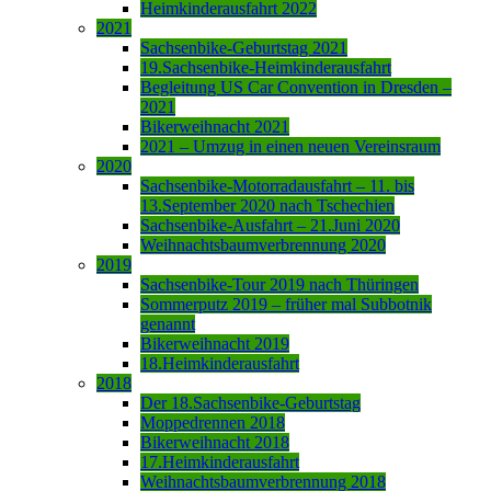
Heimkinderausfahrt 2022
2021
Sachsenbike-Geburtstag 2021
19.Sachsenbike-Heimkinderausfahrt
Begleitung US Car Convention in Dresden –
2021
Bikerweihnacht 2021
2021 – Umzug in einen neuen Vereinsraum
2020
Sachsenbike-Motorradausfahrt – 11. bis
13.September 2020 nach Tschechien
Sachsenbike-Ausfahrt – 21.Juni 2020
Weihnachtsbaumverbrennung 2020
2019
Sachsenbike-Tour 2019 nach Thüringen
Sommerputz 2019 – früher mal Subbotnik
genannt
Bikerweihnacht 2019
18.Heimkinderausfahrt
2018
Der 18.Sachsenbike-Geburtstag
Moppedrennen 2018
Bikerweihnacht 2018
17.Heimkinderausfahrt
Weihnachtsbaumverbrennung 2018