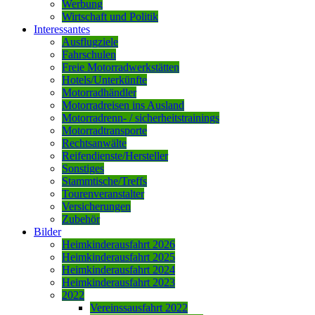
Werbung
Wirtschaft und Politik
Interessantes
Ausflugziele
Fahrschulen
Freie Motorradwerkstätten
Hotels/Unterkünfte
Motorradhändler
Motorradreisen ins Ausland
Motorradrenn- / sicherheitstrainings
Motorradtransporte
Rechtsanwälte
Reifendienste/Hersteller
Sonstiges
Stammtische/Treffs
Tourenveranstalter
Versicherungen
Zubehör
Bilder
Heimkinderausfahrt 2026
Heimkinderausfahrt 2025
Heimkinderausfahrt 2024
Heimkinderausfahrt 2023
2022
Vereinssausfahrt 2022