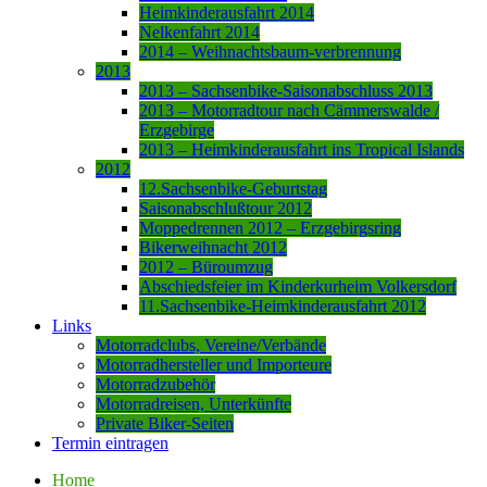
Heimkinderausfahrt 2014
Nelkenfahrt 2014
2014 – Weihnachtsbaum-verbrennung
2013
2013 – Sachsenbike-Saisonabschluss 2013
2013 – Motorradtour nach Cämmerswalde /
Erzgebirge
2013 – Heimkinderausfahrt ins Tropical Islands
2012
12.Sachsenbike-Geburtstag
Saisonabschlußtour 2012
Moppedrennen 2012 – Erzgebirgsring
Bikerweihnacht 2012
2012 – Büroumzug
Abschiedsfeier im Kinderkurheim Volkersdorf
11.Sachsenbike-Heimkinderausfahrt 2012
Links
Motorradclubs, Vereine/Verbände
Motorradhersteller und Importeure
Motorradzubehör
Motorradreisen, Unterkünfte
Private Biker-Seiten
Termin eintragen
Home