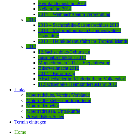
Heimkinderausfahrt 2014
Nelkenfahrt 2014
2014 – Weihnachtsbaum-verbrennung
2013
2013 – Sachsenbike-Saisonabschluss 2013
2013 – Motorradtour nach Cämmerswalde /
Erzgebirge
2013 – Heimkinderausfahrt ins Tropical Islands
2012
12.Sachsenbike-Geburtstag
Saisonabschlußtour 2012
Moppedrennen 2012 – Erzgebirgsring
Bikerweihnacht 2012
2012 – Büroumzug
Abschiedsfeier im Kinderkurheim Volkersdorf
11.Sachsenbike-Heimkinderausfahrt 2012
Links
Motorradclubs, Vereine/Verbände
Motorradhersteller und Importeure
Motorradzubehör
Motorradreisen, Unterkünfte
Private Biker-Seiten
Termin eintragen
Home