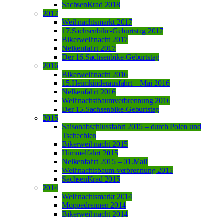
SachsenKrad 2018
2017
Weihnachtsmarkt 2017
17.Sachsenbike-Geburtstag 2017
Bikerweihnacht 2017
Nelkenfahrt 2017
Der 16.Sachsenbike-Geburtstag
2016
Bikerweihnacht 2016
15.Heimkinderausfahrt – Mai 2016
Nelkenfahrt 2016
Weihnachstbaumverbrennung 2016
Der 15.Sachsenbike-Geburtstag
2015
Saisonabschlussfahrt 2015 – durch Polen und
Tschechien
Bikerweihnacht 2015
Himmelfahrt 2015
Nelkenfahrt 2015 – 01.Mai!
Weihnachtsbaum-verbrennung 2015
SachsenKrad 2015
2014
Weihnachtsmarkt 2014
Moppedrennen 2014
Bikerweihnacht 2014