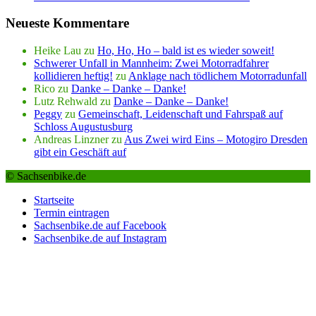
Neueste Kommentare
Heike Lau
zu
Ho, Ho, Ho – bald ist es wieder soweit!
Schwerer Unfall in Mannheim: Zwei Motorradfahrer
kollidieren heftig!
zu
Anklage nach tödlichem Motorradunfall
Rico
zu
Danke – Danke – Danke!
Lutz Rehwald
zu
Danke – Danke – Danke!
Peggy
zu
Gemeinschaft, Leidenschaft und Fahrspaß auf
Schloss Augustusburg
Andreas Linzner
zu
Aus Zwei wird Eins – Motogiro Dresden
gibt ein Geschäft auf
© Sachsenbike.de
Startseite
Termin eintragen
Sachsenbike.de auf Facebook
Sachsenbike.de auf Instagram