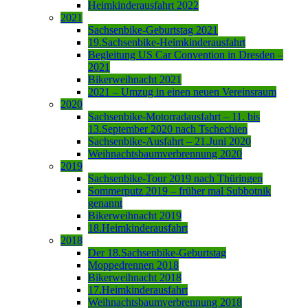
Heimkinderausfahrt 2022
2021
Sachsenbike-Geburtstag 2021
19.Sachsenbike-Heimkinderausfahrt
Begleitung US Car Convention in Dresden –
2021
Bikerweihnacht 2021
2021 – Umzug in einen neuen Vereinsraum
2020
Sachsenbike-Motorradausfahrt – 11. bis
13.September 2020 nach Tschechien
Sachsenbike-Ausfahrt – 21.Juni 2020
Weihnachtsbaumverbrennung 2020
2019
Sachsenbike-Tour 2019 nach Thüringen
Sommerputz 2019 – früher mal Subbotnik
genannt
Bikerweihnacht 2019
18.Heimkinderausfahrt
2018
Der 18.Sachsenbike-Geburtstag
Moppedrennen 2018
Bikerweihnacht 2018
17.Heimkinderausfahrt
Weihnachtsbaumverbrennung 2018