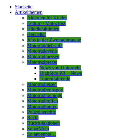
Startseite
Artikelthemen
Aktionen für Kinder
Enduro / Motocross
Händleraktionen
Hersteller
Jobs in der Zweiradbranche
Motorraddiebstahl
Motorradevents
Motorradmessen
Motorradpresse
News von Unkorrekt
HighSide-PR – News
Tourenfahrer.de
Motorradreisen
Motorradrennsport
Motorradtrainings
Motorradtreffen
Motorradtouren
Polizeiberichte
Recht
Rückrufaktionen
SuperMoto
So nebenbei…