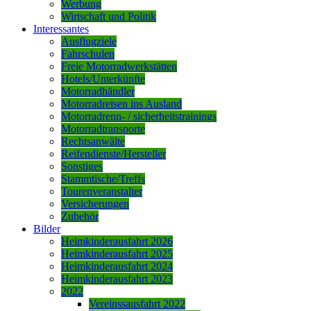
Werbung
Wirtschaft und Politik
Interessantes
Ausflugziele
Fahrschulen
Freie Motorradwerkstätten
Hotels/Unterkünfte
Motorradhändler
Motorradreisen ins Ausland
Motorradrenn- / sicherheitstrainings
Motorradtransporte
Rechtsanwälte
Reifendienste/Hersteller
Sonstiges
Stammtische/Treffs
Tourenveranstalter
Versicherungen
Zubehör
Bilder
Heimkinderausfahrt 2026
Heimkinderausfahrt 2025
Heimkinderausfahrt 2024
Heimkinderausfahrt 2023
2022
Vereinssausfahrt 2022