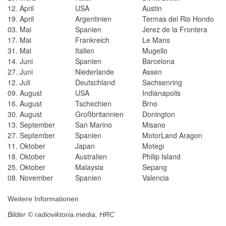
12. April
USA
Austin
19. April
Argentinien
Termas del Rio Hondo
03. Mai
Spanien
Jerez de la Frontera
17. Mai
Frankreich
Le Mans
31. Mai
Italien
Mugello
14. Juni
Spanien
Barcelona
27. Juni
Niederlande
Assen
12. Juli
Deutschland
Sachsenring
09. August
USA
Indianapolis
16. August
Tschechien
Brno
30. August
Großbritannien
Donington
13. September
San Marino
Misano
27. September
Spanien
MotorLand Aragon
11. Oktober
Japan
Motegi
18. Oktober
Australien
Philip Island
25. Oktober
Malaysia
Sepang
08. November
Spanien
Valencia
Weitere Informationen
Bilder © radioviktoria.media, HRC