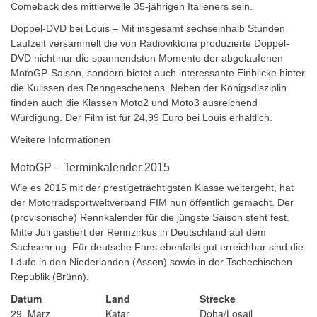
Comeback des mittlerweile 35-jährigen Italieners sein.
Doppel-DVD bei Louis – Mit insgesamt sechseinhalb Stunden
Laufzeit versammelt die von Radioviktoria produzierte Doppel-
DVD nicht nur die spannendsten Momente der abgelaufenen
MotoGP-Saison, sondern bietet auch interessante Einblicke hinter
die Kulissen des Renngeschehens. Neben der Königsdisziplin
finden auch die Klassen Moto2 und Moto3 ausreichend
Würdigung. Der Film ist für 24,99 Euro bei Louis erhältlich.
Weitere Informationen
MotoGP – Terminkalender 2015
Wie es 2015 mit der prestigeträchtigsten Klasse weitergeht, hat
der Motorradsportweltverband FIM nun öffentlich gemacht. Der
(provisorische) Rennkalender für die jüngste Saison steht fest.
Mitte Juli gastiert der Rennzirkus in Deutschland auf dem
Sachsenring. Für deutsche Fans ebenfalls gut erreichbar sind die
Läufe in den Niederlanden (Assen) sowie in der Tschechischen
Republik (Brünn).
Datum
Land
Strecke
29. März
Katar
Doha/Losail