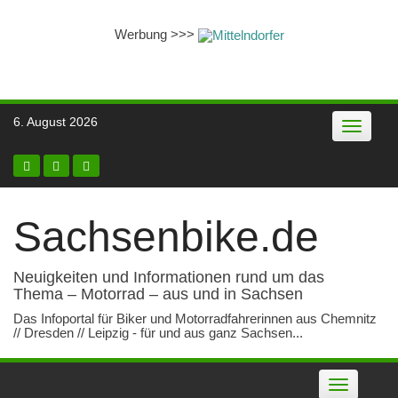
Werbung >>>
Skip
6. August 2026
Toggle
to
navigatio
content
Sachsenbike.de
Neuigkeiten und Informationen rund um das
Thema – Motorrad – aus und in Sachsen
Das Infoportal für Biker und Motorradfahrerinnen aus Chemnitz
// Dresden // Leipzig - für und aus ganz Sachsen...
Toggle
navigation