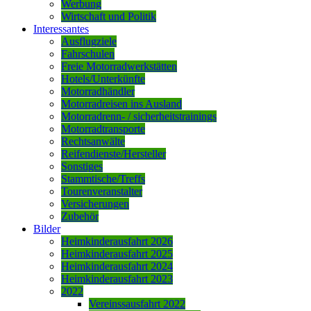
Werbung
Wirtschaft und Politik
Interessantes
Ausflugziele
Fahrschulen
Freie Motorradwerkstätten
Hotels/Unterkünfte
Motorradhändler
Motorradreisen ins Ausland
Motorradrenn- / sicherheitstrainings
Motorradtransporte
Rechtsanwälte
Reifendienste/Hersteller
Sonstiges
Stammtische/Treffs
Tourenveranstalter
Versicherungen
Zubehör
Bilder
Heimkinderausfahrt 2026
Heimkinderausfahrt 2025
Heimkinderausfahrt 2024
Heimkinderausfahrt 2023
2022
Vereinssausfahrt 2022