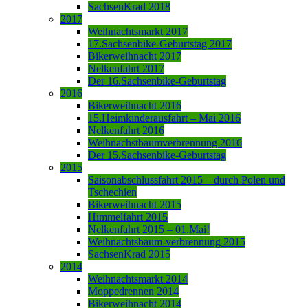
SachsenKrad 2018
2017
Weihnachtsmarkt 2017
17.Sachsenbike-Geburtstag 2017
Bikerweihnacht 2017
Nelkenfahrt 2017
Der 16.Sachsenbike-Geburtstag
2016
Bikerweihnacht 2016
15.Heimkinderausfahrt – Mai 2016
Nelkenfahrt 2016
Weihnachstbaumverbrennung 2016
Der 15.Sachsenbike-Geburtstag
2015
Saisonabschlussfahrt 2015 – durch Polen und
Tschechien
Bikerweihnacht 2015
Himmelfahrt 2015
Nelkenfahrt 2015 – 01.Mai!
Weihnachtsbaum-verbrennung 2015
SachsenKrad 2015
2014
Weihnachtsmarkt 2014
Moppedrennen 2014
Bikerweihnacht 2014