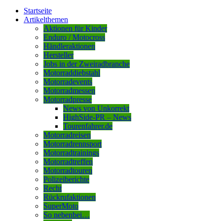
Startseite
Artikelthemen
Aktionen für Kinder
Enduro / Motocross
Händleraktionen
Hersteller
Jobs in der Zweiradbranche
Motorraddiebstahl
Motorradevents
Motorradmessen
Motorradpresse
News von Unkorrekt
HighSide-PR – News
Tourenfahrer.de
Motorradreisen
Motorradrennsport
Motorradtrainings
Motorradtreffen
Motorradtouren
Polizeiberichte
Recht
Rückrufaktionen
SuperMoto
So nebenbei…