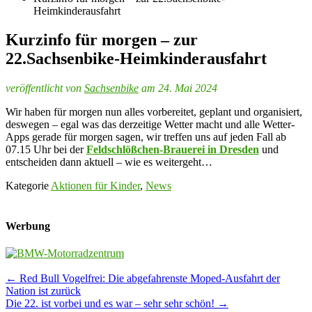
Heimkinderausfahrt
Kurzinfo für morgen – zur
22.Sachsenbike-Heimkinderausfahrt
veröffentlicht von
Sachsenbike
am 24. Mai 2024
Wir haben für morgen nun alles vorbereitet, geplant und organisiert,
deswegen – egal was das derzeitige Wetter macht und alle Wetter-
Apps gerade für morgen sagen, wir treffen uns auf jeden Fall ab
07.15 Uhr bei der
Feldschlößchen-Brauerei in Dresden
und
entscheiden dann aktuell – wie es weitergeht…
Kategorie
Aktionen für Kinder
,
News
Werbung
Post
←
Red Bull Vogelfrei: Die abgefahrenste Moped-Ausfahrt der
Nation ist zurück
navigation
Die 22. ist vorbei und es war – sehr sehr schön!
→