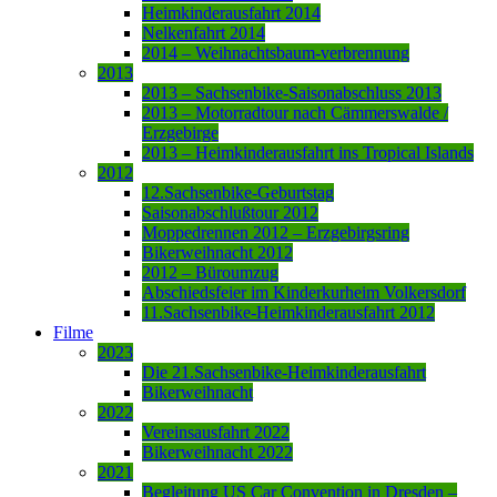
Heimkinderausfahrt 2014
Nelkenfahrt 2014
2014 – Weihnachtsbaum-verbrennung
2013
2013 – Sachsenbike-Saisonabschluss 2013
2013 – Motorradtour nach Cämmerswalde /
Erzgebirge
2013 – Heimkinderausfahrt ins Tropical Islands
2012
12.Sachsenbike-Geburtstag
Saisonabschlußtour 2012
Moppedrennen 2012 – Erzgebirgsring
Bikerweihnacht 2012
2012 – Büroumzug
Abschiedsfeier im Kinderkurheim Volkersdorf
11.Sachsenbike-Heimkinderausfahrt 2012
Filme
2023
Die 21.Sachsenbike-Heimkinderausfahrt
Bikerweihnacht
2022
Vereinsausfahrt 2022
Bikerweihnacht 2022
2021
Begleitung US Car Convention in Dresden –