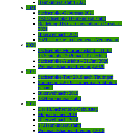
Heimkinderausfahrt 2022
2021
Sachsenbike-Geburtstag 2021
19.Sachsenbike-Heimkinderausfahrt
Begleitung US Car Convention in Dresden –
2021
Bikerweihnacht 2021
2021 – Umzug in einen neuen Vereinsraum
2020
Sachsenbike-Motorradausfahrt – 11. bis
13.September 2020 nach Tschechien
Sachsenbike-Ausfahrt – 21.Juni 2020
Weihnachtsbaumverbrennung 2020
2019
Sachsenbike-Tour 2019 nach Thüringen
Sommerputz 2019 – früher mal Subbotnik
genannt
Bikerweihnacht 2019
18.Heimkinderausfahrt
2018
Der 18.Sachsenbike-Geburtstag
Moppedrennen 2018
Bikerweihnacht 2018
17.Heimkinderausfahrt
Weihnachtsbaumverbrennung 2018