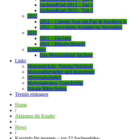
SachsenKrad 2013 – Tag 2
SachsenKrad 2013 – Tag 3
2012
2012 – 1.kleine Tour mit Fire & Spielberg jr.
2011 – Roys letzte Ausfahrt im November
2011
2011 – Eierfahrt
2011 – Bikerweihnacht
Sonstiges
Das Motorradland Sachsen
Links
Motorradclubs, Vereine/Verbände
Motorradhersteller und Importeure
Motorradzubehör
Motorradreisen, Unterkünfte
Private Biker-Seiten
Termin eintragen
Home
/
Aktionen für Kinder
/
News
/
Kurzinfo für morgen – zur 22.Sachsenbike-