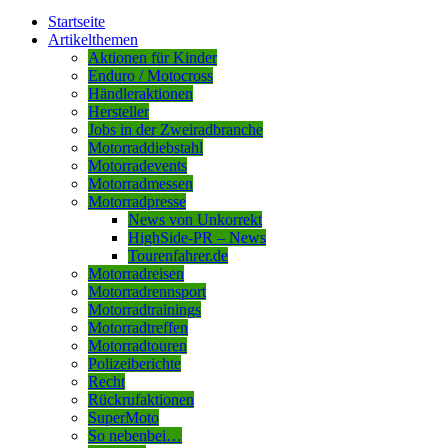
Startseite
Artikelthemen
Aktionen für Kinder
Enduro / Motocross
Händleraktionen
Hersteller
Jobs in der Zweiradbranche
Motorraddiebstahl
Motorradevents
Motorradmessen
Motorradpresse
News von Unkorrekt
HighSide-PR – News
Tourenfahrer.de
Motorradreisen
Motorradrennsport
Motorradtrainings
Motorradtreffen
Motorradtouren
Polizeiberichte
Recht
Rückrufaktionen
SuperMoto
So nebenbei…