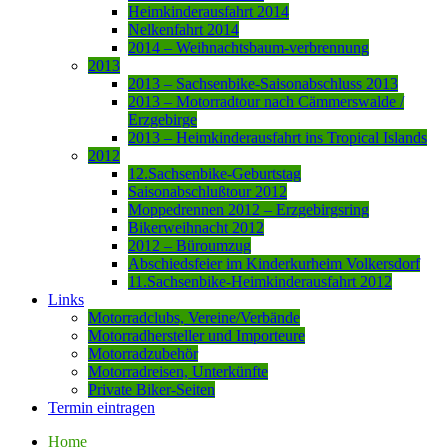
Heimkinderausfahrt 2014
Nelkenfahrt 2014
2014 – Weihnachtsbaum-verbrennung
2013
2013 – Sachsenbike-Saisonabschluss 2013
2013 – Motorradtour nach Cämmerswalde /
Erzgebirge
2013 – Heimkinderausfahrt ins Tropical Islands
2012
12.Sachsenbike-Geburtstag
Saisonabschlußtour 2012
Moppedrennen 2012 – Erzgebirgsring
Bikerweihnacht 2012
2012 – Büroumzug
Abschiedsfeier im Kinderkurheim Volkersdorf
11.Sachsenbike-Heimkinderausfahrt 2012
Links
Motorradclubs, Vereine/Verbände
Motorradhersteller und Importeure
Motorradzubehör
Motorradreisen, Unterkünfte
Private Biker-Seiten
Termin eintragen
Home