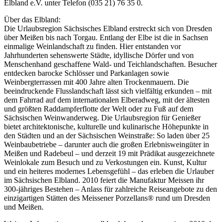
Elbland e.V. unter Telefon (035 21) 76 35 0.
Über das Elbland:
Die Urlaubsregion Sächsisches Elbland erstreckt sich von Dresden
über Meißen bis nach Torgau. Entlang der Elbe ist die in Sachsen
einmalige Weinlandschaft zu finden. Hier entstanden vor
Jahrhunderten sehenswerte Städte, idyllische Dörfer und von
Menschenhand geschaffene Wald- und Teichlandschaften. Besucher
entdecken barocke Schlösser und Parkanlagen sowie
Weinbergterrassen mit 400 Jahre alten Trockenmauern. Die
beeindruckende Flusslandschaft lässt sich vielfältig erkunden – mit
dem Fahrrad auf dem internationalen Elberadweg, mit der ältesten
und größten Raddampferflotte der Welt oder zu Fuß auf dem
Sächsischen Weinwanderweg. Die Urlaubsregion für Genießer
bietet architektonische, kulturelle und kulinarische Höhepunkte in
den Städten und an der Sächsischen Weinstraße: So laden über 25
Weinbaubetriebe – darunter auch die großen Erlebnisweingüter in
Meißen und Radebeul – und derzeit 19 mit Prädikat ausgezeichnete
Weinlokale zum Besuch und zu Verkostungen ein. Kunst, Kultur
und ein heiteres modernes Lebensgefühl – das erleben die Urlauber
im Sächsischen Elbland. 2010 feiert die Manufaktur Meissen ihr
300-jähriges Bestehen – Anlass für zahlreiche Reiseangebote zu den
einzigartigen Stätten des Meissener Porzellans® rund um Dresden
und Meißen.