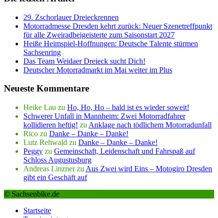
29. Zschorlauer Dreieckrennen
Motorradmesse Dresden kehrt zurück: Neuer Szenetreffpunkt
für alle Zweiradbeigeisterte zum Saisonstart 2027
Heiße Heimspiel-Hoffnungen: Deutsche Talente stürmen
Sachsenring
Das Team Weidaer Dreieck sucht Dich!
Deutscher Motorradmarkt im Mai weiter im Plus
Neueste Kommentare
Heike Lau
zu
Ho, Ho, Ho – bald ist es wieder soweit!
Schwerer Unfall in Mannheim: Zwei Motorradfahrer
kollidieren heftig!
zu
Anklage nach tödlichem Motorradunfall
Rico
zu
Danke – Danke – Danke!
Lutz Rehwald
zu
Danke – Danke – Danke!
Peggy
zu
Gemeinschaft, Leidenschaft und Fahrspaß auf
Schloss Augustusburg
Andreas Linzner
zu
Aus Zwei wird Eins – Motogiro Dresden
gibt ein Geschäft auf
© Sachsenbike.de
Startseite