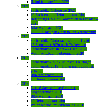
Heimkinderausfahrt 2022
2021
Sachsenbike-Geburtstag 2021
19.Sachsenbike-Heimkinderausfahrt
Begleitung US Car Convention in Dresden –
2021
Bikerweihnacht 2021
2021 – Umzug in einen neuen Vereinsraum
2020
Sachsenbike-Motorradausfahrt – 11. bis
13.September 2020 nach Tschechien
Sachsenbike-Ausfahrt – 21.Juni 2020
Weihnachtsbaumverbrennung 2020
2019
Sachsenbike-Tour 2019 nach Thüringen
Sommerputz 2019 – früher mal Subbotnik
genannt
Bikerweihnacht 2019
18.Heimkinderausfahrt
2018
Der 18.Sachsenbike-Geburtstag
Moppedrennen 2018
Bikerweihnacht 2018
17.Heimkinderausfahrt
Weihnachtsbaumverbrennung 2018