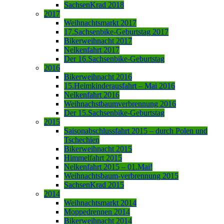
SachsenKrad 2018
2017
Weihnachtsmarkt 2017
17.Sachsenbike-Geburtstag 2017
Bikerweihnacht 2017
Nelkenfahrt 2017
Der 16.Sachsenbike-Geburtstag
2016
Bikerweihnacht 2016
15.Heimkinderausfahrt – Mai 2016
Nelkenfahrt 2016
Weihnachstbaumverbrennung 2016
Der 15.Sachsenbike-Geburtstag
2015
Saisonabschlussfahrt 2015 – durch Polen und
Tschechien
Bikerweihnacht 2015
Himmelfahrt 2015
Nelkenfahrt 2015 – 01.Mai!
Weihnachtsbaum-verbrennung 2015
SachsenKrad 2015
2014
Weihnachtsmarkt 2014
Moppedrennen 2014
Bikerweihnacht 2014