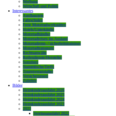
Werbung
Wirtschaft und Politik
Interessantes
Ausflugziele
Fahrschulen
Freie Motorradwerkstätten
Hotels/Unterkünfte
Motorradhändler
Motorradreisen ins Ausland
Motorradrenn- / sicherheitstrainings
Motorradtransporte
Rechtsanwälte
Reifendienste/Hersteller
Sonstiges
Stammtische/Treffs
Tourenveranstalter
Versicherungen
Zubehör
Bilder
Heimkinderausfahrt 2026
Heimkinderausfahrt 2025
Heimkinderausfahrt 2024
Heimkinderausfahrt 2023
2022
Vereinssausfahrt 2022