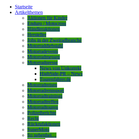
Startseite
Artikelthemen
Aktionen für Kinder
Enduro / Motocross
Händleraktionen
Hersteller
Jobs in der Zweiradbranche
Motorraddiebstahl
Motorradevents
Motorradmessen
Motorradpresse
News von Unkorrekt
HighSide-PR – News
Tourenfahrer.de
Motorradreisen
Motorradrennsport
Motorradtrainings
Motorradtreffen
Motorradtouren
Polizeiberichte
Recht
Rückrufaktionen
SuperMoto
So nebenbei…