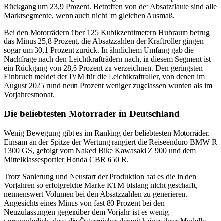
Rückgang um 23,9 Prozent. Betroffen von der Absatzflaute sind alle
Marktsegmente, wenn auch nicht im gleichen Ausmaß.
Bei den Motorrädern über 125 Kubikzentimetern Hubraum betrug
das Minus 25,8 Prozent, die Absatzzahlen der Kraftroller gingen
sogar um 30,1 Prozent zurück. In ähnlichem Umfang gab die
Nachfrage nach den Leichtkrafträdern nach, in diesem Segment ist
ein Rückgang von 28,6 Prozent zu verzeichnen. Den geringsten
Einbruch meldet der IVM für die Leichtkraftroller, von denen im
August 2025 rund neun Prozent weniger zugelassen wurden als im
Vorjahresmonat.
Die beliebtesten Motorräder in Deutschland
Wenig Bewegung gibt es im Ranking der beliebtesten Motorräder.
Einsam an der Spitze der Wertung rangiert die Reiseenduro BMW R
1300 GS, gefolgt vom Naked Bike Kawasaki Z 900 und dem
Mittelklassesportler Honda CBR 650 R.
Trotz Sanierung und Neustart der Produktion hat es die in den
Vorjahren so erfolgreiche Marke KTM bislang nicht geschafft,
nennenswert Volumen bei den Absatzzahlen zu generieren.
Angesichts eines Minus von fast 80 Prozent bei den
Neuzulassungen gegenüber dem Vorjahr ist es wenig
verwunderlich, dass die Österreicher derzeit keines ihrer Modelle