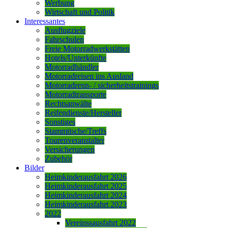
Werbung
Wirtschaft und Politik
Interessantes
Ausflugziele
Fahrschulen
Freie Motorradwerkstätten
Hotels/Unterkünfte
Motorradhändler
Motorradreisen ins Ausland
Motorradrenn- / sicherheitstrainings
Motorradtransporte
Rechtsanwälte
Reifendienste/Hersteller
Sonstiges
Stammtische/Treffs
Tourenveranstalter
Versicherungen
Zubehör
Bilder
Heimkinderausfahrt 2026
Heimkinderausfahrt 2025
Heimkinderausfahrt 2024
Heimkinderausfahrt 2023
2022
Vereinssausfahrt 2022