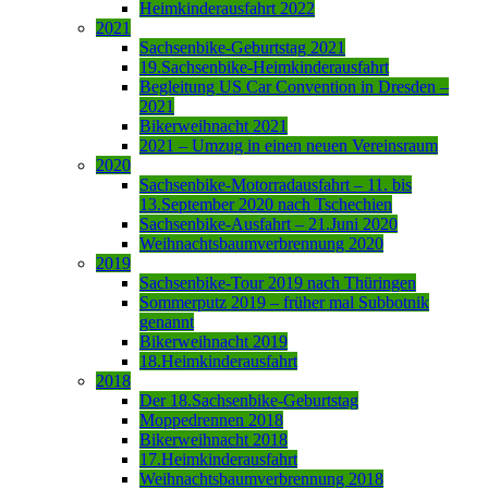
Heimkinderausfahrt 2022
2021
Sachsenbike-Geburtstag 2021
19.Sachsenbike-Heimkinderausfahrt
Begleitung US Car Convention in Dresden –
2021
Bikerweihnacht 2021
2021 – Umzug in einen neuen Vereinsraum
2020
Sachsenbike-Motorradausfahrt – 11. bis
13.September 2020 nach Tschechien
Sachsenbike-Ausfahrt – 21.Juni 2020
Weihnachtsbaumverbrennung 2020
2019
Sachsenbike-Tour 2019 nach Thüringen
Sommerputz 2019 – früher mal Subbotnik
genannt
Bikerweihnacht 2019
18.Heimkinderausfahrt
2018
Der 18.Sachsenbike-Geburtstag
Moppedrennen 2018
Bikerweihnacht 2018
17.Heimkinderausfahrt
Weihnachtsbaumverbrennung 2018