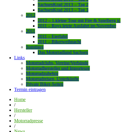
SachsenKrad 2013 – Tag 2
SachsenKrad 2013 – Tag 3
2012
2012 – 1.kleine Tour mit Fire & Spielberg jr.
2011 – Roys letzte Ausfahrt im November
2011
2011 – Eierfahrt
2011 – Bikerweihnacht
Sonstiges
Das Motorradland Sachsen
Links
Motorradclubs, Vereine/Verbände
Motorradhersteller und Importeure
Motorradzubehör
Motorradreisen, Unterkünfte
Private Biker-Seiten
Termin eintragen
Home
/
Hersteller
/
Motorradpresse
/
News