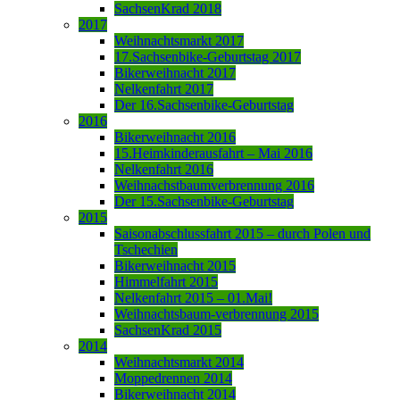
SachsenKrad 2018
2017
Weihnachtsmarkt 2017
17.Sachsenbike-Geburtstag 2017
Bikerweihnacht 2017
Nelkenfahrt 2017
Der 16.Sachsenbike-Geburtstag
2016
Bikerweihnacht 2016
15.Heimkinderausfahrt – Mai 2016
Nelkenfahrt 2016
Weihnachstbaumverbrennung 2016
Der 15.Sachsenbike-Geburtstag
2015
Saisonabschlussfahrt 2015 – durch Polen und
Tschechien
Bikerweihnacht 2015
Himmelfahrt 2015
Nelkenfahrt 2015 – 01.Mai!
Weihnachtsbaum-verbrennung 2015
SachsenKrad 2015
2014
Weihnachtsmarkt 2014
Moppedrennen 2014
Bikerweihnacht 2014