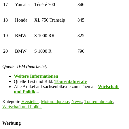
17
Yamaha
Ténéré 700
846
18
Honda
XL 750 Transalp
845
19
BMW
S 1000 RR
825
20
BMW
S 1000 R
796
Quelle: IVM (bearbeitet)
Weitere Informationen
Quelle Text und Bild:
Tourenfahrer.de
Alle Artikel auf sachsenbike.de zum Thema –
Wirtschaft
und Politik
–
Kategorie
Hersteller
,
Motorradpresse
,
News
,
Tourenfahrer.de
,
Wirtschaft und Politik
Werbung