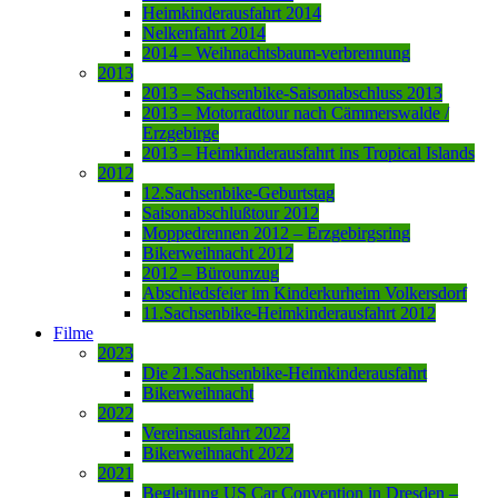
Heimkinderausfahrt 2014
Nelkenfahrt 2014
2014 – Weihnachtsbaum-verbrennung
2013
2013 – Sachsenbike-Saisonabschluss 2013
2013 – Motorradtour nach Cämmerswalde /
Erzgebirge
2013 – Heimkinderausfahrt ins Tropical Islands
2012
12.Sachsenbike-Geburtstag
Saisonabschlußtour 2012
Moppedrennen 2012 – Erzgebirgsring
Bikerweihnacht 2012
2012 – Büroumzug
Abschiedsfeier im Kinderkurheim Volkersdorf
11.Sachsenbike-Heimkinderausfahrt 2012
Filme
2023
Die 21.Sachsenbike-Heimkinderausfahrt
Bikerweihnacht
2022
Vereinsausfahrt 2022
Bikerweihnacht 2022
2021
Begleitung US Car Convention in Dresden –