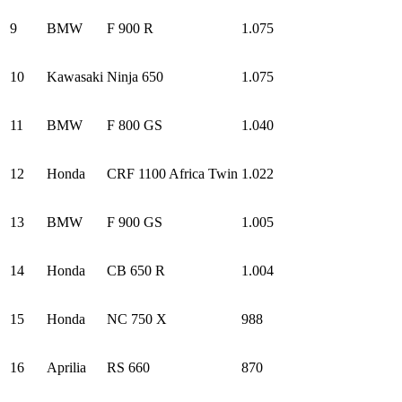
9
BMW
F 900 R
1.075
10
Kawasaki
Ninja 650
1.075
11
BMW
F 800 GS
1.040
12
Honda
CRF 1100 Africa Twin
1.022
13
BMW
F 900 GS
1.005
14
Honda
CB 650 R
1.004
15
Honda
NC 750 X
988
16
Aprilia
RS 660
870