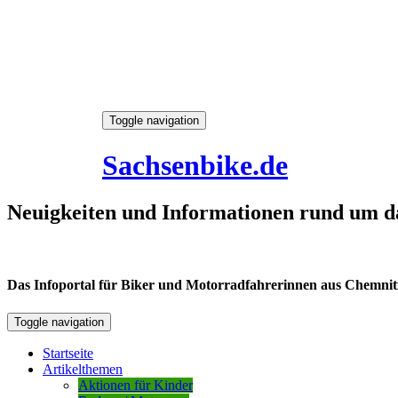
Skip
Toggle navigation
to
8. August 2026
content
Sachsenbike.de
Neuigkeiten und Informationen rund um d
Das Infoportal für Biker und Motorradfahrerinnen aus Chemnitz /
Toggle navigation
Startseite
Artikelthemen
Aktionen für Kinder