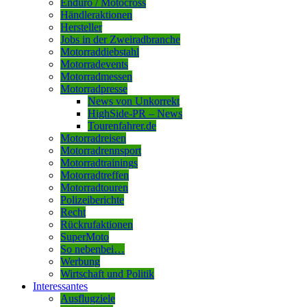
Enduro / Motocross
Händleraktionen
Hersteller
Jobs in der Zweiradbranche
Motorraddiebstahl
Motorradevents
Motorradmessen
Motorradpresse
News von Unkorrekt
HighSide-PR – News
Tourenfahrer.de
Motorradreisen
Motorradrennsport
Motorradtrainings
Motorradtreffen
Motorradtouren
Polizeiberichte
Recht
Rückrufaktionen
SuperMoto
So nebenbei…
Werbung
Wirtschaft und Politik
Interessantes
Ausflugziele