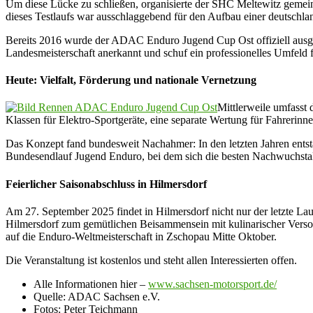
Um diese Lücke zu schließen, organisierte der SHC Meltewitz gemeins
dieses Testlaufs war ausschlaggebend für den Aufbau einer deutschlan
Bereits 2016 wurde der ADAC Enduro Jugend Cup Ost offiziell ausgesc
Landesmeisterschaft anerkannt und schuf ein professionelles Umfeld
Heute: Vielfalt, Förderung und nationale Vernetzung
Mittlerweile umfasst 
Klassen für Elektro-Sportgeräte, eine separate Wertung für Fahreri
Das Konzept fand bundesweit Nachahmer: In den letzten Jahren en
Bundesendlauf Jugend Enduro, bei dem sich die besten Nachwuchstal
Feierlicher Saisonabschluss in Hilmersdorf
Am 27. September 2025 findet in Hilmersdorf nicht nur der letzte La
Hilmersdorf zum gemütlichen Beisammensein mit kulinarischer Ver
auf die Enduro-Weltmeisterschaft in Zschopau Mitte Oktober.
Die Veranstaltung ist kostenlos und steht allen Interessierten offen.
Alle Informationen hier –
www.sachsen-motorsport.de/
Quelle: ADAC Sachsen e.V.
Fotos: Peter Teichmann