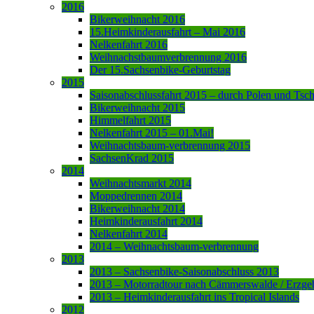
2016
Bikerweihnacht 2016
15.Heimkinderausfahrt – Mai 2016
Nelkenfahrt 2016
Weihnachstbaumverbrennung 2016
Der 15.Sachsenbike-Geburtstag
2015
Saisonabschlussfahrt 2015 – durch Polen und Tsc
Bikerweihnacht 2015
Himmelfahrt 2015
Nelkenfahrt 2015 – 01.Mai!
Weihnachtsbaum-verbrennung 2015
SachsenKrad 2015
2014
Weihnachtsmarkt 2014
Moppedrennen 2014
Bikerweihnacht 2014
Heimkinderausfahrt 2014
Nelkenfahrt 2014
2014 – Weihnachtsbaum-verbrennung
2013
2013 – Sachsenbike-Saisonabschluss 2013
2013 – Motorradtour nach Cämmerswalde / Erzge
2013 – Heimkinderausfahrt ins Tropical Islands
2012