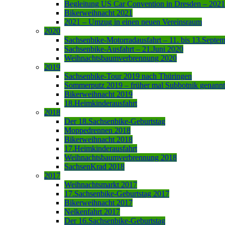
Begleitung US Car Convention in Dresden – 2021
Bikerweihnacht 2021
2021 – Umzug in einen neuen Vereinsraum
2020
Sachsenbike-Motorradausfahrt – 11. bis 13.Septe
Sachsenbike-Ausfahrt – 21.Juni 2020
Weihnachtsbaumverbrennung 2020
2019
Sachsenbike-Tour 2019 nach Thüringen
Sommerputz 2019 – früher mal Subbotnik genannt
Bikerweihnacht 2019
18.Heimkinderausfahrt
2018
Der 18.Sachsenbike-Geburtstag
Moppedrennen 2018
Bikerweihnacht 2018
17.Heimkinderausfahrt
Weihnachtsbaumverbrennung 2018
SachsenKrad 2018
2017
Weihnachtsmarkt 2017
17.Sachsenbike-Geburtstag 2017
Bikerweihnacht 2017
Nelkenfahrt 2017
Der 16.Sachsenbike-Geburtstag