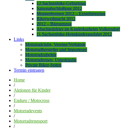
12.Sachsenbike-Geburtstag
Saisonabschlußtour 2012
Moppedrennen 2012 – Erzgebirgsring
Bikerweihnacht 2012
2012 – Büroumzug
Abschiedsfeier im Kinderkurheim Volkersdorf
11.Sachsenbike-Heimkinderausfahrt 2012
Links
Motorradclubs, Vereine/Verbände
Motorradhersteller und Importeure
Motorradzubehör
Motorradreisen, Unterkünfte
Private Biker-Seiten
Termin eintragen
Home
/
Aktionen für Kinder
/
Enduro / Motocross
/
Motorradevents
/
Motorradrennsport
/