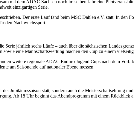
am mit dem ADAC Sachsen noch im selben Jahr eine Pilotveranstaltung 
dweit einzigartigen Serie.
hrieben. Der erste Lauf fand beim MSC Dahlen e.V. statt. In den Folge
 für den Nachwuchssport.
die Serie jährlich sechs Läufe – auch über die sächsischen Landesgrenz
nnen sowie eine Mannschaftswertung machen den Cup zu einem vielseitig
tstanden weitere regionale ADAC Enduro Jugend Cups nach dem Vorbi
ente am Saisonende auf nationaler Ebene messen.
uf der Jubiläumssaison statt, sondern auch die Meisterschaftsehrung u
sorgung. Ab 18 Uhr beginnt das Abendprogramm mit einem Rückblick