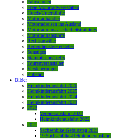
Fahrschulen
Freie Motorradwerkstätten
Hotels/Unterkünfte
Motorradhändler
Motorradreisen ins Ausland
Motorradrenn- / sicherheitstrainings
Motorradtransporte
Rechtsanwälte
Reifendienste/Hersteller
Sonstiges
Stammtische/Treffs
Tourenveranstalter
Versicherungen
Zubehör
Bilder
Heimkinderausfahrt 2026
Heimkinderausfahrt 2025
Heimkinderausfahrt 2024
Heimkinderausfahrt 2023
2022
Vereinssausfahrt 2022
Heimkinderausfahrt 2022
2021
Sachsenbike-Geburtstag 2021
19.Sachsenbike-Heimkinderausfahrt