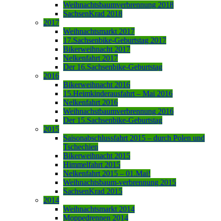
Weihnachtsbaumverbrennung 2018
SachsenKrad 2018
2017
Weihnachtsmarkt 2017
17.Sachsenbike-Geburtstag 2017
Bikerweihnacht 2017
Nelkenfahrt 2017
Der 16.Sachsenbike-Geburtstag
2016
Bikerweihnacht 2016
15.Heimkinderausfahrt – Mai 2016
Nelkenfahrt 2016
Weihnachstbaumverbrennung 2016
Der 15.Sachsenbike-Geburtstag
2015
Saisonabschlussfahrt 2015 – durch Polen und
Tschechien
Bikerweihnacht 2015
Himmelfahrt 2015
Nelkenfahrt 2015 – 01.Mai!
Weihnachtsbaum-verbrennung 2015
SachsenKrad 2015
2014
Weihnachtsmarkt 2014
Moppedrennen 2014