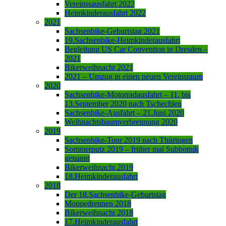
Vereinssausfahrt 2022
Heimkinderausfahrt 2022
2021
Sachsenbike-Geburtstag 2021
19.Sachsenbike-Heimkinderausfahrt
Begleitung US Car Convention in Dresden –
2021
Bikerweihnacht 2021
2021 – Umzug in einen neuen Vereinsraum
2020
Sachsenbike-Motorradausfahrt – 11. bis
13.September 2020 nach Tschechien
Sachsenbike-Ausfahrt – 21.Juni 2020
Weihnachtsbaumverbrennung 2020
2019
Sachsenbike-Tour 2019 nach Thüringen
Sommerputz 2019 – früher mal Subbotnik
genannt
Bikerweihnacht 2019
18.Heimkinderausfahrt
2018
Der 18.Sachsenbike-Geburtstag
Moppedrennen 2018
Bikerweihnacht 2018
17.Heimkinderausfahrt