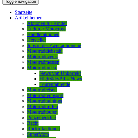
Toggle navigation
Startseite
Artikelthemen
Aktionen für Kinder
Enduro / Motocross
Händleraktionen
Hersteller
Jobs in der Zweiradbranche
Motorraddiebstahl
Motorradevents
Motorradmessen
Motorradpresse
News von Unkorrekt
HighSide-PR – News
Tourenfahrer.de
Motorradreisen
Motorradrennsport
Motorradtrainings
Motorradtreffen
Motorradtouren
Polizeiberichte
Recht
Rückrufaktionen
SuperMoto