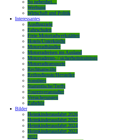
So nebenbei…
Werbung
Wirtschaft und Politik
Interessantes
Ausflugziele
Fahrschulen
Freie Motorradwerkstätten
Hotels/Unterkünfte
Motorradhändler
Motorradreisen ins Ausland
Motorradrenn- / sicherheitstrainings
Motorradtransporte
Rechtsanwälte
Reifendienste/Hersteller
Sonstiges
Stammtische/Treffs
Tourenveranstalter
Versicherungen
Zubehör
Bilder
Heimkinderausfahrt 2026
Heimkinderausfahrt 2025
Heimkinderausfahrt 2024
Heimkinderausfahrt 2023
2022