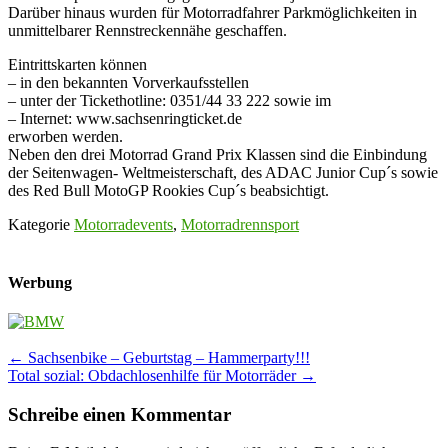
Darüber hinaus wurden für Motorradfahrer Parkmöglichkeiten in
unmittelbarer Rennstreckennähe geschaffen.
Eintrittskarten können
– in den bekannten Vorverkaufsstellen
– unter der Tickethotline: 0351/44 33 222 sowie im
– Internet: www.sachsenringticket.de
erworben werden.
Neben den drei Motorrad Grand Prix Klassen sind die Einbindung
der Seitenwagen- Weltmeisterschaft, des ADAC Junior Cup´s sowie
des Red Bull MotoGP Rookies Cup´s beabsichtigt.
Kategorie
Motorradevents
,
Motorradrennsport
Werbung
Post
←
Sachsenbike – Geburtstag – Hammerparty!!!
Total sozial: Obdachlosenhilfe für Motorräder
→
navigation
Schreibe einen Kommentar