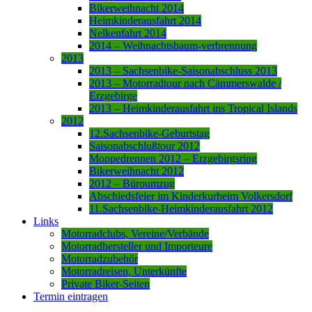
Bikerweihnacht 2014
Heimkinderausfahrt 2014
Nelkenfahrt 2014
2014 – Weihnachtsbaum-verbrennung
2013
2013 – Sachsenbike-Saisonabschluss 2013
2013 – Motorradtour nach Cämmerswalde /
Erzgebirge
2013 – Heimkinderausfahrt ins Tropical Islands
2012
12.Sachsenbike-Geburtstag
Saisonabschlußtour 2012
Moppedrennen 2012 – Erzgebirgsring
Bikerweihnacht 2012
2012 – Büroumzug
Abschiedsfeier im Kinderkurheim Volkersdorf
11.Sachsenbike-Heimkinderausfahrt 2012
Links
Motorradclubs, Vereine/Verbände
Motorradhersteller und Importeure
Motorradzubehör
Motorradreisen, Unterkünfte
Private Biker-Seiten
Termin eintragen