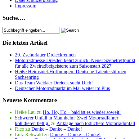
Datenschutzerklärung
Impressum
Suche….
Die letzten Artikel
29. Zschorlauer Dreieckrennen
Motorradmesse Dresden kehrt zurück: Neuer Szenetreffpunkt
für alle Zweiradbeigeisterte zum Saisonstart 2027
Heiße Heimspiel-Hoffnungen: Deutsche Talente stürmen
Sachsenring
Das Team Weidaer Dreieck sucht Dich!
Deutscher Motorradmarkt im Mai weiter im Plus
Neueste Kommentare
Heike Lau
zu
Ho, Ho, Ho – bald ist es wieder soweit!
Schwerer Unfall in Mannheim: Zwei Motorradfahrer
kollidieren heftig!
zu
Anklage nach tödlichem Motorradunfall
Rico
zu
Danke – Danke – Danke!
Lutz Rehwald
zu
Danke – Danke – Danke!