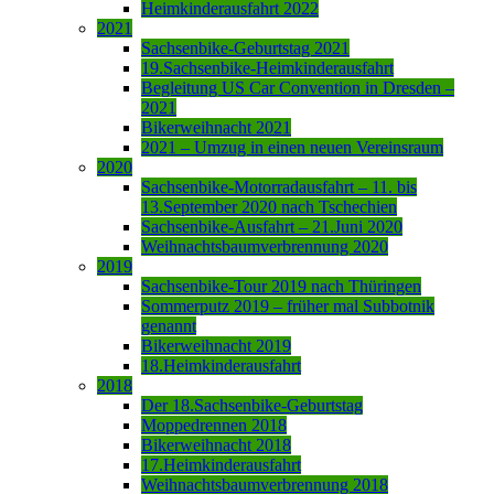
Heimkinderausfahrt 2022
2021
Sachsenbike-Geburtstag 2021
19.Sachsenbike-Heimkinderausfahrt
Begleitung US Car Convention in Dresden –
2021
Bikerweihnacht 2021
2021 – Umzug in einen neuen Vereinsraum
2020
Sachsenbike-Motorradausfahrt – 11. bis
13.September 2020 nach Tschechien
Sachsenbike-Ausfahrt – 21.Juni 2020
Weihnachtsbaumverbrennung 2020
2019
Sachsenbike-Tour 2019 nach Thüringen
Sommerputz 2019 – früher mal Subbotnik
genannt
Bikerweihnacht 2019
18.Heimkinderausfahrt
2018
Der 18.Sachsenbike-Geburtstag
Moppedrennen 2018
Bikerweihnacht 2018
17.Heimkinderausfahrt
Weihnachtsbaumverbrennung 2018