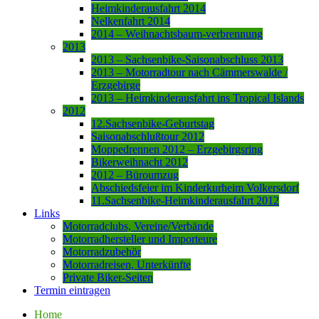
Heimkinderausfahrt 2014
Nelkenfahrt 2014
2014 – Weihnachtsbaum-verbrennung
2013
2013 – Sachsenbike-Saisonabschluss 2013
2013 – Motorradtour nach Cämmerswalde /
Erzgebirge
2013 – Heimkinderausfahrt ins Tropical Islands
2012
12.Sachsenbike-Geburtstag
Saisonabschlußtour 2012
Moppedrennen 2012 – Erzgebirgsring
Bikerweihnacht 2012
2012 – Büroumzug
Abschiedsfeier im Kinderkurheim Volkersdorf
11.Sachsenbike-Heimkinderausfahrt 2012
Links
Motorradclubs, Vereine/Verbände
Motorradhersteller und Importeure
Motorradzubehör
Motorradreisen, Unterkünfte
Private Biker-Seiten
Termin eintragen
Home