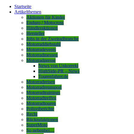
Startseite
Artikelthemen
Aktionen für Kinder
Enduro / Motocross
Händleraktionen
Hersteller
Jobs in der Zweiradbranche
Motorraddiebstahl
Motorradevents
Motorradmessen
Motorradpresse
News von Unkorrekt
HighSide-PR – News
Tourenfahrer.de
Motorradreisen
Motorradrennsport
Motorradtrainings
Motorradtreffen
Motorradtouren
Polizeiberichte
Recht
Rückrufaktionen
SuperMoto
So nebenbei…