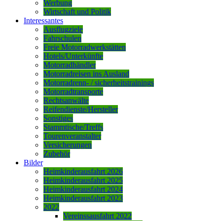
Werbung
Wirtschaft und Politik
Interessantes
Ausflugziele
Fahrschulen
Freie Motorradwerkstätten
Hotels/Unterkünfte
Motorradhändler
Motorradreisen ins Ausland
Motorradrenn- / sicherheitstrainings
Motorradtransporte
Rechtsanwälte
Reifendienste/Hersteller
Sonstiges
Stammtische/Treffs
Tourenveranstalter
Versicherungen
Zubehör
Bilder
Heimkinderausfahrt 2026
Heimkinderausfahrt 2025
Heimkinderausfahrt 2024
Heimkinderausfahrt 2023
2022
Vereinssausfahrt 2022