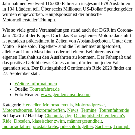
Jahr nahmen weltweit 116.000 Fahrer an insgesamt 678 Ausfahrten
in 104 Ländern teil. Über sechs Millionen US-Dollar Spendengelder
wurden eingeworben. Hauptsponsor ist der britische
Motorradhersteller Triumph.
Wie so viele große Veranstaltungen stand auch der DGR im Corona-
Jahr 2020 auf der Kippe. Doch das Konzept einer Motorradausfahrt
ist geradezu prädestiniert in Zeiten von Abstandsgeboten. Unter dem
Motto »Ride solo. Together« sind die Teilnehmer aufgefordert,
alleine auf ihren Maschinen oder mit einem Beifahrer aus dem
eigenen Haushalt zu den Ausfahrten zu kommen. Der Fahrspaß und
das positive Gefühl etwas Gutes zu tun, dürften auf jeden Fall
garantiert sein. Der Distinguished Gentleman’s Ride 2020 findet am
27. September statt.
Weitere Informationen
Quelle:
Tourenfahrer.de
Foto Header:
www.gentlemansride.com
Kategorie
Hersteller
,
Motorradevents
,
Motorradpresse
,
Motorradtouren
,
Motorradtreffen
,
News
,
Termine
,
Tourenfahrer.de
Schlagwort / Hashtag
Chemnitz
,
dgr
,
Distinguished Gentleman's
Ride
,
Dresden
,
klassischer zwirn
,
männergesundheit
,
motorradfahrer
,
prostatakrebs
,
ride solo together
,
Sachsen
,
Triumph