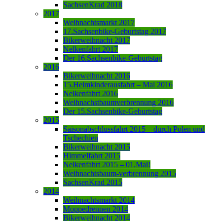
SachsenKrad 2018
2017
Weihnachtsmarkt 2017
17.Sachsenbike-Geburtstag 2017
Bikerweihnacht 2017
Nelkenfahrt 2017
Der 16.Sachsenbike-Geburtstag
2016
Bikerweihnacht 2016
15.Heimkinderausfahrt – Mai 2016
Nelkenfahrt 2016
Weihnachstbaumverbrennung 2016
Der 15.Sachsenbike-Geburtstag
2015
Saisonabschlussfahrt 2015 – durch Polen und
Tschechien
Bikerweihnacht 2015
Himmelfahrt 2015
Nelkenfahrt 2015 – 01.Mai!
Weihnachtsbaum-verbrennung 2015
SachsenKrad 2015
2014
Weihnachtsmarkt 2014
Moppedrennen 2014
Bikerweihnacht 2014