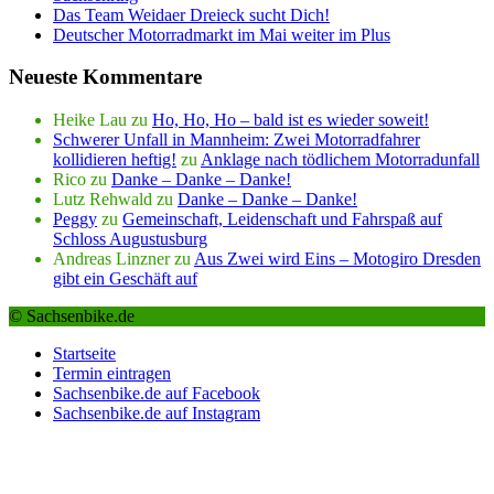
Das Team Weidaer Dreieck sucht Dich!
Deutscher Motorradmarkt im Mai weiter im Plus
Neueste Kommentare
Heike Lau
zu
Ho, Ho, Ho – bald ist es wieder soweit!
Schwerer Unfall in Mannheim: Zwei Motorradfahrer
kollidieren heftig!
zu
Anklage nach tödlichem Motorradunfall
Rico
zu
Danke – Danke – Danke!
Lutz Rehwald
zu
Danke – Danke – Danke!
Peggy
zu
Gemeinschaft, Leidenschaft und Fahrspaß auf
Schloss Augustusburg
Andreas Linzner
zu
Aus Zwei wird Eins – Motogiro Dresden
gibt ein Geschäft auf
© Sachsenbike.de
Startseite
Termin eintragen
Sachsenbike.de auf Facebook
Sachsenbike.de auf Instagram