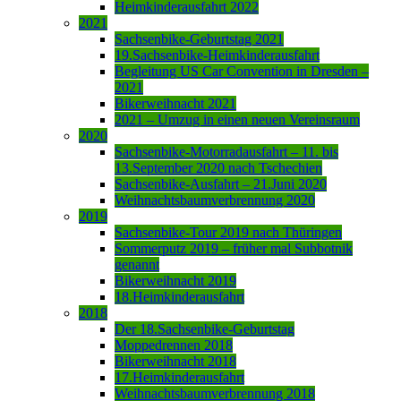
Heimkinderausfahrt 2022
2021
Sachsenbike-Geburtstag 2021
19.Sachsenbike-Heimkinderausfahrt
Begleitung US Car Convention in Dresden –
2021
Bikerweihnacht 2021
2021 – Umzug in einen neuen Vereinsraum
2020
Sachsenbike-Motorradausfahrt – 11. bis
13.September 2020 nach Tschechien
Sachsenbike-Ausfahrt – 21.Juni 2020
Weihnachtsbaumverbrennung 2020
2019
Sachsenbike-Tour 2019 nach Thüringen
Sommerputz 2019 – früher mal Subbotnik
genannt
Bikerweihnacht 2019
18.Heimkinderausfahrt
2018
Der 18.Sachsenbike-Geburtstag
Moppedrennen 2018
Bikerweihnacht 2018
17.Heimkinderausfahrt
Weihnachtsbaumverbrennung 2018