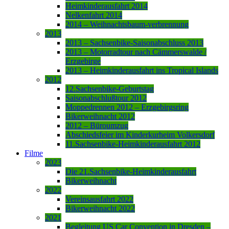
Heimkinderausfahrt 2014
Nelkenfahrt 2014
2014 – Weihnachtsbaum-verbrennung
2013
2013 – Sachsenbike-Saisonabschluss 2013
2013 – Motorradtour nach Cämmerswalde /
Erzgebirge
2013 – Heimkinderausfahrt ins Tropical Islands
2012
12.Sachsenbike-Geburtstag
Saisonabschlußtour 2012
Moppedrennen 2012 – Erzgebirgsring
Bikerweihnacht 2012
2012 – Büroumzug
Abschiedsfeier im Kinderkurheim Volkersdorf
11.Sachsenbike-Heimkinderausfahrt 2012
Filme
2023
Die 21.Sachsenbike-Heimkinderausfahrt
Bikerweihnacht
2022
Vereinsausfahrt 2022
Bikerweihnacht 2022
2021
Begleitung US Car Convention in Dresden –