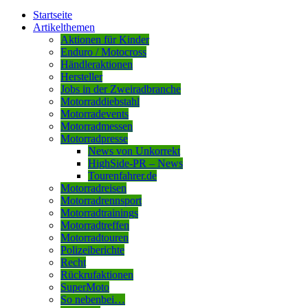
Startseite
Artikelthemen
Aktionen für Kinder
Enduro / Motocross
Händleraktionen
Hersteller
Jobs in der Zweiradbranche
Motorraddiebstahl
Motorradevents
Motorradmessen
Motorradpresse
News von Unkorrekt
HighSide-PR – News
Tourenfahrer.de
Motorradreisen
Motorradrennsport
Motorradtrainings
Motorradtreffen
Motorradtouren
Polizeiberichte
Recht
Rückrufaktionen
SuperMoto
So nebenbei…