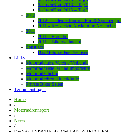
SachsenKrad 2013 – Tag 2
SachsenKrad 2013 – Tag 3
2012
2012 – 1.kleine Tour mit Fire & Spielberg jr.
2011 – Roys letzte Ausfahrt im November
2011
2011 – Eierfahrt
2011 – Bikerweihnacht
Sonstiges
Das Motorradland Sachsen
Links
Motorradclubs, Vereine/Verbände
Motorradhersteller und Importeure
Motorradzubehör
Motorradreisen, Unterkünfte
Private Biker-Seiten
Termin eintragen
Home
/
Motorradrennsport
/
News
/
Die SÄCHSISCHE 50CCM-LANGSTRECKEN-