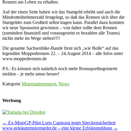
Rennen am Leben zu erhalten.
Auf der einen Seite haben wir das Startgeld erhöht und auch die
Mindestteilnehmerzahl festgelegt, so daß das Rennen sich über die
Startgelder zum Großteil selbst tragen kann. Parallel dazu konnten
wir neue Sponsoren gewinnen – von daher sollte dem Rennen
(zumindest finanziell und vorausgesetzt es bezahlen alle Teams)
nichts mehr im Wege stehen!!!!
Die gesamte Sachsenbike-Bande freut sich „wie Bolle“ auf das
legendäre Moppedrennen 22. – 24.August 2014 – alle Infos unter
www.moppedrennen.de
P.S.: Es können sich natürlich noch mehr Rennsportbegeisterte
melden – je mehr umso besser!
Kategorie
Motorradrennsport
,
News
Werbung
Post
←
Ex-MotoGP-Pilot Loris Capirossi testet Streckensicherheit
www.geklautemotorraeder.de – eine kleine Erfolgsmeldung
→