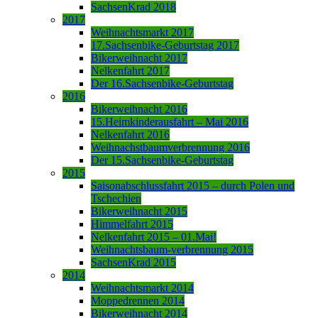
SachsenKrad 2018
2017
Weihnachtsmarkt 2017
17.Sachsenbike-Geburtstag 2017
Bikerweihnacht 2017
Nelkenfahrt 2017
Der 16.Sachsenbike-Geburtstag
2016
Bikerweihnacht 2016
15.Heimkinderausfahrt – Mai 2016
Nelkenfahrt 2016
Weihnachstbaumverbrennung 2016
Der 15.Sachsenbike-Geburtstag
2015
Saisonabschlussfahrt 2015 – durch Polen und
Tschechien
Bikerweihnacht 2015
Himmelfahrt 2015
Nelkenfahrt 2015 – 01.Mai!
Weihnachtsbaum-verbrennung 2015
SachsenKrad 2015
2014
Weihnachtsmarkt 2014
Moppedrennen 2014
Bikerweihnacht 2014