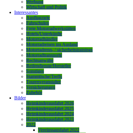
Werbung
Wirtschaft und Politik
Interessantes
Ausflugziele
Fahrschulen
Freie Motorradwerkstätten
Hotels/Unterkünfte
Motorradhändler
Motorradreisen ins Ausland
Motorradrenn- / sicherheitstrainings
Motorradtransporte
Rechtsanwälte
Reifendienste/Hersteller
Sonstiges
Stammtische/Treffs
Tourenveranstalter
Versicherungen
Zubehör
Bilder
Heimkinderausfahrt 2026
Heimkinderausfahrt 2025
Heimkinderausfahrt 2024
Heimkinderausfahrt 2023
2022
Vereinssausfahrt 2022