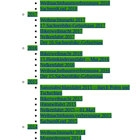
Weihnachtsbaumverbrennung 2018
SachsenKrad 2018
2017
Weihnachtsmarkt 2017
17.Sachsenbike-Geburtstag 2017
Bikerweihnacht 2017
Nelkenfahrt 2017
Der 16.Sachsenbike-Geburtstag
2016
Bikerweihnacht 2016
15.Heimkinderausfahrt – Mai 2016
Nelkenfahrt 2016
Weihnachstbaumverbrennung 2016
Der 15.Sachsenbike-Geburtstag
2015
Saisonabschlussfahrt 2015 – durch Polen und
Tschechien
Bikerweihnacht 2015
Himmelfahrt 2015
Nelkenfahrt 2015 – 01.Mai!
Weihnachtsbaum-verbrennung 2015
SachsenKrad 2015
2014
Weihnachtsmarkt 2014
Moppedrennen 2014