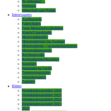
So nebenbei…
Werbung
Wirtschaft und Politik
Interessantes
Ausflugziele
Fahrschulen
Freie Motorradwerkstätten
Hotels/Unterkünfte
Motorradhändler
Motorradreisen ins Ausland
Motorradrenn- / sicherheitstrainings
Motorradtransporte
Rechtsanwälte
Reifendienste/Hersteller
Sonstiges
Stammtische/Treffs
Tourenveranstalter
Versicherungen
Zubehör
Bilder
Heimkinderausfahrt 2026
Heimkinderausfahrt 2025
Heimkinderausfahrt 2024
Heimkinderausfahrt 2023
2022