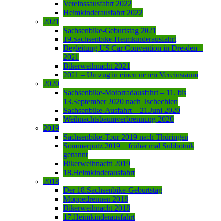
Vereinssausfahrt 2022
Heimkinderausfahrt 2022
2021
Sachsenbike-Geburtstag 2021
19.Sachsenbike-Heimkinderausfahrt
Begleitung US Car Convention in Dresden –
2021
Bikerweihnacht 2021
2021 – Umzug in einen neuen Vereinsraum
2020
Sachsenbike-Motorradausfahrt – 11. bis
13.September 2020 nach Tschechien
Sachsenbike-Ausfahrt – 21.Juni 2020
Weihnachtsbaumverbrennung 2020
2019
Sachsenbike-Tour 2019 nach Thüringen
Sommerputz 2019 – früher mal Subbotnik
genannt
Bikerweihnacht 2019
18.Heimkinderausfahrt
2018
Der 18.Sachsenbike-Geburtstag
Moppedrennen 2018
Bikerweihnacht 2018
17.Heimkinderausfahrt