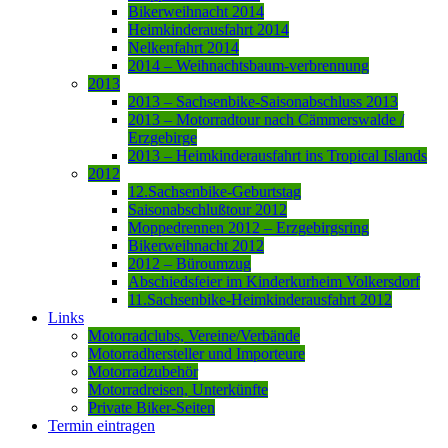
Bikerweihnacht 2014
Heimkinderausfahrt 2014
Nelkenfahrt 2014
2014 – Weihnachtsbaum-verbrennung
2013
2013 – Sachsenbike-Saisonabschluss 2013
2013 – Motorradtour nach Cämmerswalde /
Erzgebirge
2013 – Heimkinderausfahrt ins Tropical Islands
2012
12.Sachsenbike-Geburtstag
Saisonabschlußtour 2012
Moppedrennen 2012 – Erzgebirgsring
Bikerweihnacht 2012
2012 – Büroumzug
Abschiedsfeier im Kinderkurheim Volkersdorf
11.Sachsenbike-Heimkinderausfahrt 2012
Links
Motorradclubs, Vereine/Verbände
Motorradhersteller und Importeure
Motorradzubehör
Motorradreisen, Unterkünfte
Private Biker-Seiten
Termin eintragen