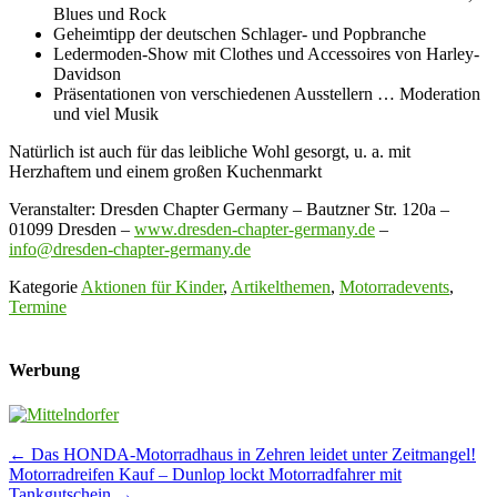
Blues und Rock
Geheimtipp der deutschen Schlager- und Popbranche
Ledermoden-Show mit Clothes und Accessoires von Harley-
Davidson
Präsentationen von verschiedenen Ausstellern … Moderation
und viel Musik
Natürlich ist auch für das leibliche Wohl gesorgt, u. a. mit
Herzhaftem und einem großen Kuchenmarkt
Veranstalter: Dresden Chapter Germany – Bautzner Str. 120a –
01099 Dresden –
www.dresden-chapter-germany.de
–
info@dresden-chapter-germany.de
Kategorie
Aktionen für Kinder
,
Artikelthemen
,
Motorradevents
,
Termine
Werbung
Post
←
Das HONDA-Motorradhaus in Zehren leidet unter Zeitmangel!
Motorradreifen Kauf – Dunlop lockt Motorradfahrer mit
navigation
Tankgutschein
→