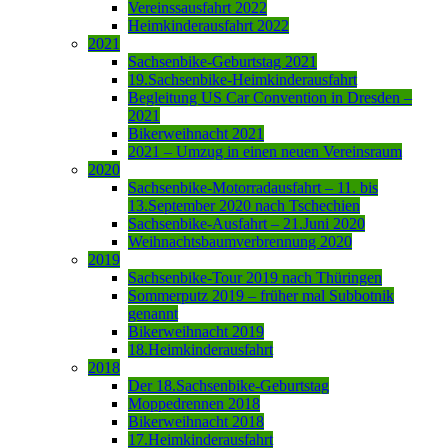
Vereinssausfahrt 2022
Heimkinderausfahrt 2022
2021
Sachsenbike-Geburtstag 2021
19.Sachsenbike-Heimkinderausfahrt
Begleitung US Car Convention in Dresden –
2021
Bikerweihnacht 2021
2021 – Umzug in einen neuen Vereinsraum
2020
Sachsenbike-Motorradausfahrt – 11. bis
13.September 2020 nach Tschechien
Sachsenbike-Ausfahrt – 21.Juni 2020
Weihnachtsbaumverbrennung 2020
2019
Sachsenbike-Tour 2019 nach Thüringen
Sommerputz 2019 – früher mal Subbotnik
genannt
Bikerweihnacht 2019
18.Heimkinderausfahrt
2018
Der 18.Sachsenbike-Geburtstag
Moppedrennen 2018
Bikerweihnacht 2018
17.Heimkinderausfahrt