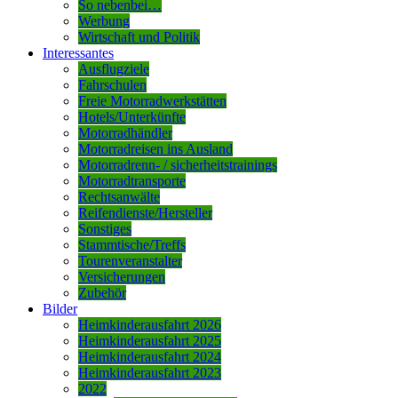
So nebenbei…
Werbung
Wirtschaft und Politik
Interessantes
Ausflugziele
Fahrschulen
Freie Motorradwerkstätten
Hotels/Unterkünfte
Motorradhändler
Motorradreisen ins Ausland
Motorradrenn- / sicherheitstrainings
Motorradtransporte
Rechtsanwälte
Reifendienste/Hersteller
Sonstiges
Stammtische/Treffs
Tourenveranstalter
Versicherungen
Zubehör
Bilder
Heimkinderausfahrt 2026
Heimkinderausfahrt 2025
Heimkinderausfahrt 2024
Heimkinderausfahrt 2023
2022