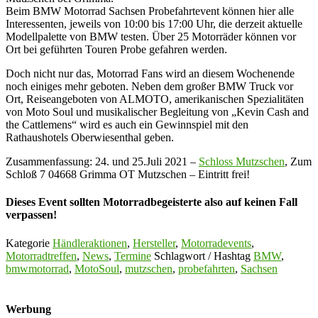
Beim BMW Motorrad Sachsen Probefahrtevent können hier alle
Interessenten, jeweils von 10:00 bis 17:00 Uhr, die derzeit aktuelle
Modellpalette von BMW testen. Über 25 Motorräder können vor
Ort bei geführten Touren Probe gefahren werden.
Doch nicht nur das, Motorrad Fans wird an diesem Wochenende
noch einiges mehr geboten. Neben dem großer BMW Truck vor
Ort, Reiseangeboten von ALMOTO, amerikanischen Spezialitäten
von Moto Soul und musikalischer Begleitung von „Kevin Cash and
the Cattlemens“ wird es auch ein Gewinnspiel mit den
Rathaushotels Oberwiesenthal geben.
Zusammenfassung: 24. und 25.Juli 2021 –
Schloss Mutzschen
, Zum
Schloß 7 04668 Grimma OT Mutzschen – Eintritt frei!
Dieses Event sollten Motorradbegeisterte also auf keinen Fall
verpassen!
Kategorie
Händleraktionen
,
Hersteller
,
Motorradevents
,
Motorradtreffen
,
News
,
Termine
Schlagwort / Hashtag
BMW
,
bmwmotorrad
,
MotoSoul
,
mutzschen
,
probefahrten
,
Sachsen
Werbung