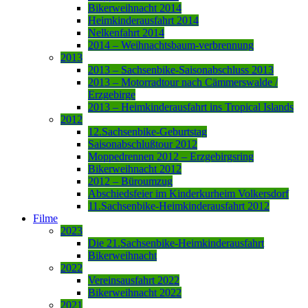
Bikerweihnacht 2014
Heimkinderausfahrt 2014
Nelkenfahrt 2014
2014 – Weihnachtsbaum-verbrennung
2013
2013 – Sachsenbike-Saisonabschluss 2013
2013 – Motorradtour nach Cämmerswalde /
Erzgebirge
2013 – Heimkinderausfahrt ins Tropical Islands
2012
12.Sachsenbike-Geburtstag
Saisonabschlußtour 2012
Moppedrennen 2012 – Erzgebirgsring
Bikerweihnacht 2012
2012 – Büroumzug
Abschiedsfeier im Kinderkurheim Volkersdorf
11.Sachsenbike-Heimkinderausfahrt 2012
Filme
2023
Die 21.Sachsenbike-Heimkinderausfahrt
Bikerweihnacht
2022
Vereinsausfahrt 2022
Bikerweihnacht 2022
2021