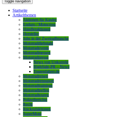
Toggle navigation
Startseite
Artikelthemen
Aktionen für Kinder
Enduro / Motocross
Händleraktionen
Hersteller
Jobs in der Zweiradbranche
Motorraddiebstahl
Motorradevents
Motorradmessen
Motorradpresse
News von Unkorrekt
HighSide-PR – News
Tourenfahrer.de
Motorradreisen
Motorradrennsport
Motorradtrainings
Motorradtreffen
Motorradtouren
Polizeiberichte
Recht
Rückrufaktionen
SuperMoto