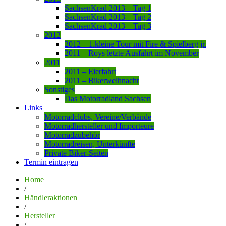
SachsenKrad 2013 – Tag 1
SachsenKrad 2013 – Tag 2
SachsenKrad 2013 – Tag 3
2012
2012 – 1.kleine Tour mit Fire & Spielberg jr.
2011 – Roys letzte Ausfahrt im November
2011
2011 – Eierfahrt
2011 – Bikerweihnacht
Sonstiges
Das Motorradland Sachsen
Links
Motorradclubs, Vereine/Verbände
Motorradhersteller und Importeure
Motorradzubehör
Motorradreisen, Unterkünfte
Private Biker-Seiten
Termin eintragen
Home
/
Händleraktionen
/
Hersteller
/