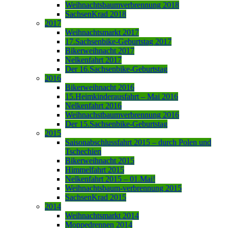
Weihnachtsbaumverbrennung 2018
SachsenKrad 2018
2017
Weihnachtsmarkt 2017
17.Sachsenbike-Geburtstag 2017
Bikerweihnacht 2017
Nelkenfahrt 2017
Der 16.Sachsenbike-Geburtstag
2016
Bikerweihnacht 2016
15.Heimkinderausfahrt – Mai 2016
Nelkenfahrt 2016
Weihnachstbaumverbrennung 2016
Der 15.Sachsenbike-Geburtstag
2015
Saisonabschlussfahrt 2015 – durch Polen und
Tschechien
Bikerweihnacht 2015
Himmelfahrt 2015
Nelkenfahrt 2015 – 01.Mai!
Weihnachtsbaum-verbrennung 2015
SachsenKrad 2015
2014
Weihnachtsmarkt 2014
Moppedrennen 2014