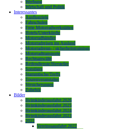
Werbung
Wirtschaft und Politik
Interessantes
Ausflugziele
Fahrschulen
Freie Motorradwerkstätten
Hotels/Unterkünfte
Motorradhändler
Motorradreisen ins Ausland
Motorradrenn- / sicherheitstrainings
Motorradtransporte
Rechtsanwälte
Reifendienste/Hersteller
Sonstiges
Stammtische/Treffs
Tourenveranstalter
Versicherungen
Zubehör
Bilder
Heimkinderausfahrt 2026
Heimkinderausfahrt 2025
Heimkinderausfahrt 2024
Heimkinderausfahrt 2023
2022
Vereinssausfahrt 2022