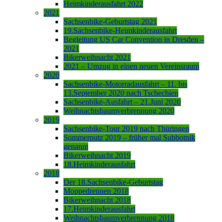
Heimkinderausfahrt 2022
2021
Sachsenbike-Geburtstag 2021
19.Sachsenbike-Heimkinderausfahrt
Begleitung US Car Convention in Dresden –
2021
Bikerweihnacht 2021
2021 – Umzug in einen neuen Vereinsraum
2020
Sachsenbike-Motorradausfahrt – 11. bis
13.September 2020 nach Tschechien
Sachsenbike-Ausfahrt – 21.Juni 2020
Weihnachtsbaumverbrennung 2020
2019
Sachsenbike-Tour 2019 nach Thüringen
Sommerputz 2019 – früher mal Subbotnik
genannt
Bikerweihnacht 2019
18.Heimkinderausfahrt
2018
Der 18.Sachsenbike-Geburtstag
Moppedrennen 2018
Bikerweihnacht 2018
17.Heimkinderausfahrt
Weihnachtsbaumverbrennung 2018