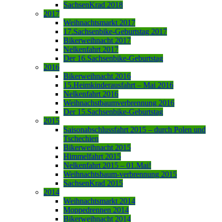
SachsenKrad 2018
2017
Weihnachtsmarkt 2017
17.Sachsenbike-Geburtstag 2017
Bikerweihnacht 2017
Nelkenfahrt 2017
Der 16.Sachsenbike-Geburtstag
2016
Bikerweihnacht 2016
15.Heimkinderausfahrt – Mai 2016
Nelkenfahrt 2016
Weihnachstbaumverbrennung 2016
Der 15.Sachsenbike-Geburtstag
2015
Saisonabschlussfahrt 2015 – durch Polen und
Tschechien
Bikerweihnacht 2015
Himmelfahrt 2015
Nelkenfahrt 2015 – 01.Mai!
Weihnachtsbaum-verbrennung 2015
SachsenKrad 2015
2014
Weihnachtsmarkt 2014
Moppedrennen 2014
Bikerweihnacht 2014