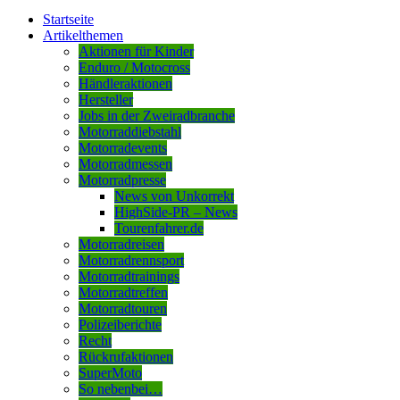
Startseite
Artikelthemen
Aktionen für Kinder
Enduro / Motocross
Händleraktionen
Hersteller
Jobs in der Zweiradbranche
Motorraddiebstahl
Motorradevents
Motorradmessen
Motorradpresse
News von Unkorrekt
HighSide-PR – News
Tourenfahrer.de
Motorradreisen
Motorradrennsport
Motorradtrainings
Motorradtreffen
Motorradtouren
Polizeiberichte
Recht
Rückrufaktionen
SuperMoto
So nebenbei…