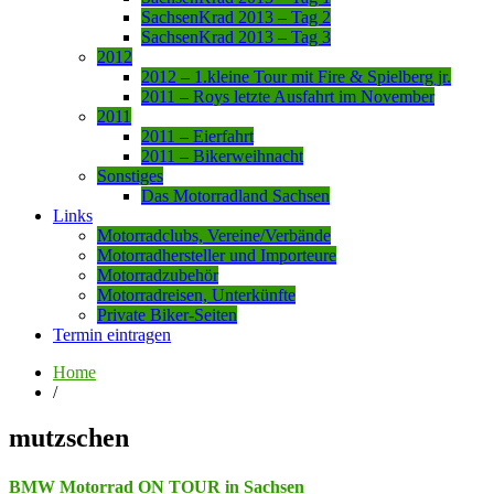
SachsenKrad 2013 – Tag 2
SachsenKrad 2013 – Tag 3
2012
2012 – 1.kleine Tour mit Fire & Spielberg jr.
2011 – Roys letzte Ausfahrt im November
2011
2011 – Eierfahrt
2011 – Bikerweihnacht
Sonstiges
Das Motorradland Sachsen
Links
Motorradclubs, Vereine/Verbände
Motorradhersteller und Importeure
Motorradzubehör
Motorradreisen, Unterkünfte
Private Biker-Seiten
Termin eintragen
Home
/
mutzschen
BMW Motorrad ON TOUR in Sachsen