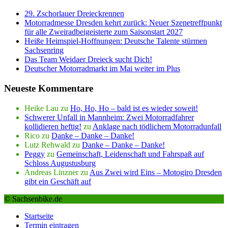
29. Zschorlauer Dreieckrennen
Motorradmesse Dresden kehrt zurück: Neuer Szenetreffpunkt
für alle Zweiradbeigeisterte zum Saisonstart 2027
Heiße Heimspiel-Hoffnungen: Deutsche Talente stürmen
Sachsenring
Das Team Weidaer Dreieck sucht Dich!
Deutscher Motorradmarkt im Mai weiter im Plus
Neueste Kommentare
Heike Lau
zu
Ho, Ho, Ho – bald ist es wieder soweit!
Schwerer Unfall in Mannheim: Zwei Motorradfahrer
kollidieren heftig!
zu
Anklage nach tödlichem Motorradunfall
Rico
zu
Danke – Danke – Danke!
Lutz Rehwald
zu
Danke – Danke – Danke!
Peggy
zu
Gemeinschaft, Leidenschaft und Fahrspaß auf
Schloss Augustusburg
Andreas Linzner
zu
Aus Zwei wird Eins – Motogiro Dresden
gibt ein Geschäft auf
© Sachsenbike.de
Startseite
Termin eintragen