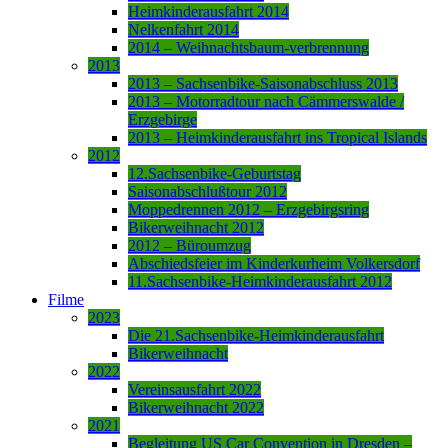
Heimkinderausfahrt 2014
Nelkenfahrt 2014
2014 – Weihnachtsbaum-verbrennung
2013
2013 – Sachsenbike-Saisonabschluss 2013
2013 – Motorradtour nach Cämmerswalde /
Erzgebirge
2013 – Heimkinderausfahrt ins Tropical Islands
2012
12.Sachsenbike-Geburtstag
Saisonabschlußtour 2012
Moppedrennen 2012 – Erzgebirgsring
Bikerweihnacht 2012
2012 – Büroumzug
Abschiedsfeier im Kinderkurheim Volkersdorf
11.Sachsenbike-Heimkinderausfahrt 2012
Filme
2023
Die 21.Sachsenbike-Heimkinderausfahrt
Bikerweihnacht
2022
Vereinsausfahrt 2022
Bikerweihnacht 2022
2021
Begleitung US Car Convention in Dresden –