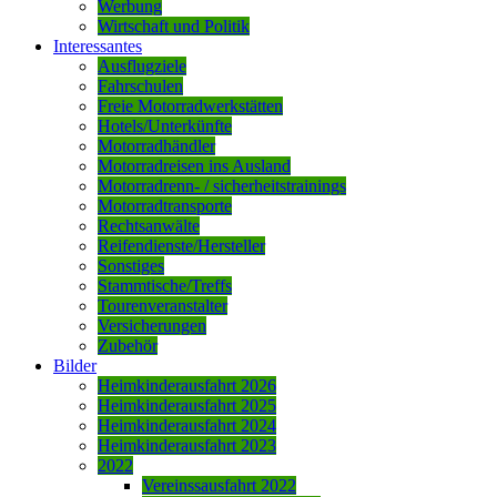
Werbung
Wirtschaft und Politik
Interessantes
Ausflugziele
Fahrschulen
Freie Motorradwerkstätten
Hotels/Unterkünfte
Motorradhändler
Motorradreisen ins Ausland
Motorradrenn- / sicherheitstrainings
Motorradtransporte
Rechtsanwälte
Reifendienste/Hersteller
Sonstiges
Stammtische/Treffs
Tourenveranstalter
Versicherungen
Zubehör
Bilder
Heimkinderausfahrt 2026
Heimkinderausfahrt 2025
Heimkinderausfahrt 2024
Heimkinderausfahrt 2023
2022
Vereinssausfahrt 2022