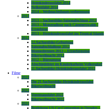
Heimkinderausfahrt 2014
Nelkenfahrt 2014
2014 – Weihnachtsbaum-verbrennung
2013
2013 – Sachsenbike-Saisonabschluss 2013
2013 – Motorradtour nach Cämmerswalde /
Erzgebirge
2013 – Heimkinderausfahrt ins Tropical Islands
2012
12.Sachsenbike-Geburtstag
Saisonabschlußtour 2012
Moppedrennen 2012 – Erzgebirgsring
Bikerweihnacht 2012
2012 – Büroumzug
Abschiedsfeier im Kinderkurheim Volkersdorf
11.Sachsenbike-Heimkinderausfahrt 2012
Filme
2023
Die 21.Sachsenbike-Heimkinderausfahrt
Bikerweihnacht
2022
Vereinsausfahrt 2022
Bikerweihnacht 2022
2021
Begleitung US Car Convention in Dresden –