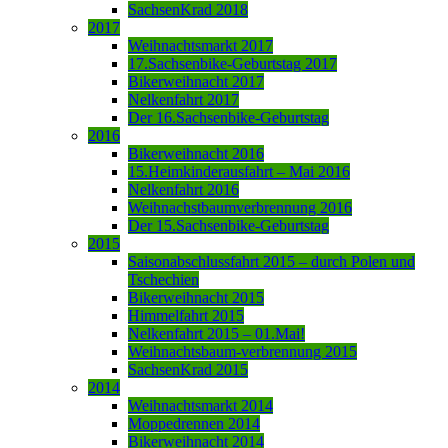
SachsenKrad 2018
2017
Weihnachtsmarkt 2017
17.Sachsenbike-Geburtstag 2017
Bikerweihnacht 2017
Nelkenfahrt 2017
Der 16.Sachsenbike-Geburtstag
2016
Bikerweihnacht 2016
15.Heimkinderausfahrt – Mai 2016
Nelkenfahrt 2016
Weihnachstbaumverbrennung 2016
Der 15.Sachsenbike-Geburtstag
2015
Saisonabschlussfahrt 2015 – durch Polen und
Tschechien
Bikerweihnacht 2015
Himmelfahrt 2015
Nelkenfahrt 2015 – 01.Mai!
Weihnachtsbaum-verbrennung 2015
SachsenKrad 2015
2014
Weihnachtsmarkt 2014
Moppedrennen 2014
Bikerweihnacht 2014