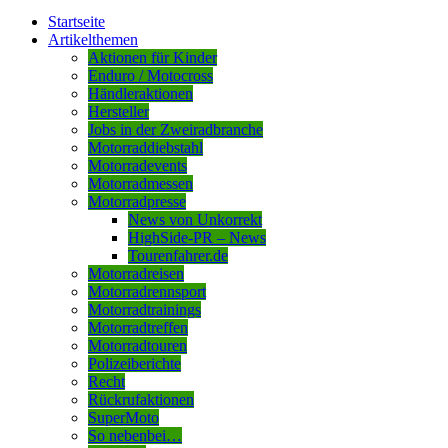
Startseite
Artikelthemen
Aktionen für Kinder
Enduro / Motocross
Händleraktionen
Hersteller
Jobs in der Zweiradbranche
Motorraddiebstahl
Motorradevents
Motorradmessen
Motorradpresse
News von Unkorrekt
HighSide-PR – News
Tourenfahrer.de
Motorradreisen
Motorradrennsport
Motorradtrainings
Motorradtreffen
Motorradtouren
Polizeiberichte
Recht
Rückrufaktionen
SuperMoto
So nebenbei…