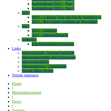
SachsenKrad 2013 – Tag 2
SachsenKrad 2013 – Tag 3
2012
2012 – 1.kleine Tour mit Fire & Spielberg jr.
2011 – Roys letzte Ausfahrt im November
2011
2011 – Eierfahrt
2011 – Bikerweihnacht
Sonstiges
Das Motorradland Sachsen
Links
Motorradclubs, Vereine/Verbände
Motorradhersteller und Importeure
Motorradzubehör
Motorradreisen, Unterkünfte
Private Biker-Seiten
Termin eintragen
Home
/
Motorradrennsport
/
News
/
Termine