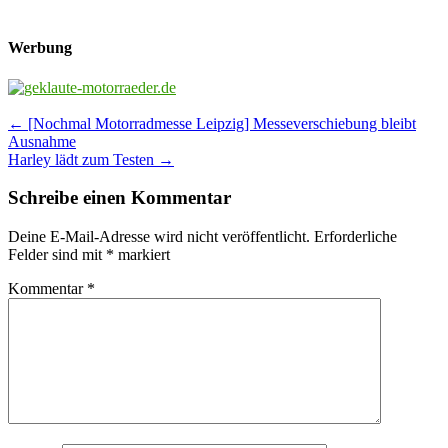
Werbung
Post
←
[Nochmal Motorradmesse Leipzig] Messeverschiebung bleibt
Ausnahme
navigation
Harley lädt zum Testen
→
Schreibe einen Kommentar
Deine E-Mail-Adresse wird nicht veröffentlicht.
Erforderliche
Felder sind mit
*
markiert
Kommentar
*