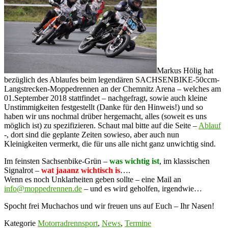
Markus Hölig hat
bezüglich des Ablaufes beim legendären SACHSENBIKE-50ccm-
Langstrecken-Moppedrennen an der Chemnitz Arena – welches am
01.September 2018 stattfindet – nachgefragt, sowie auch kleine
Unstimmigkeiten festgestellt (Danke für den Hinweis!) und so
haben wir uns nochmal drüber hergemacht, alles (soweit es uns
möglich ist) zu spezifizieren. Schaut mal bitte auf die Seite –
Ablauf
-, dort sind die geplante Zeiten sowieso, aber auch nun
Kleinigkeiten vermerkt, die für uns alle nicht ganz unwichtig sind.
Im feinsten Sachsenbike-Grün –
was wichtig ist
, im klassischen
Signalrot –
wat jaaanz wichtisch is
….
Wenn es noch Unklarheiten geben sollte – eine Mail an
info@moppedrennen.de
– und es wird geholfen, irgendwie…
Spocht frei Muchachos und wir freuen uns auf Euch – Ihr Nasen!
Kategorie
Motorradrennsport
,
News
,
Termine