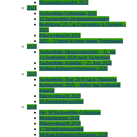
Heimkinderausfahrt 2022
2021
Sachsenbike-Geburtstag 2021
19.Sachsenbike-Heimkinderausfahrt
Begleitung US Car Convention in Dresden –
2021
Bikerweihnacht 2021
2021 – Umzug in einen neuen Vereinsraum
2020
Sachsenbike-Motorradausfahrt – 11. bis
13.September 2020 nach Tschechien
Sachsenbike-Ausfahrt – 21.Juni 2020
Weihnachtsbaumverbrennung 2020
2019
Sachsenbike-Tour 2019 nach Thüringen
Sommerputz 2019 – früher mal Subbotnik
genannt
Bikerweihnacht 2019
18.Heimkinderausfahrt
2018
Der 18.Sachsenbike-Geburtstag
Moppedrennen 2018
Bikerweihnacht 2018
17.Heimkinderausfahrt
Weihnachtsbaumverbrennung 2018