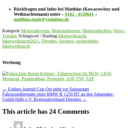
Rückfragen und Infos bei Matthias (Kawacowboy und
Weihnachtsmann) unter –
0162 . 4129641
–
matthias.stade@vodafone.de
Kategorie
Motorradevents
,
Motorradtouren
,
Motorradtreffen
,
News
,
Termine
Schlagwort / Hashtag
bikerweihnacht
,
bikerweihnacht2021
,
Dresden
,
Sachsen
,
sachsenbike-
bikerweihnacht
Werbung
Post
←
Enduro Jugend Cup Ost steht vor Saisonstart
Fahrzeugübergabe einer BMW R 1250 RT an den Johanniter-
navigation
Unfall-Hilfe e.V. Regionalverband Dresden
→
This article has 24 Comments