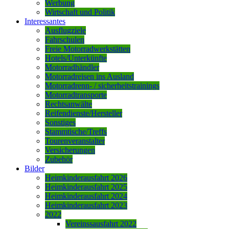
Werbung
Wirtschaft und Politik
Interessantes
Ausflugziele
Fahrschulen
Freie Motorradwerkstätten
Hotels/Unterkünfte
Motorradhändler
Motorradreisen ins Ausland
Motorradrenn- / sicherheitstrainings
Motorradtransporte
Rechtsanwälte
Reifendienste/Hersteller
Sonstiges
Stammtische/Treffs
Tourenveranstalter
Versicherungen
Zubehör
Bilder
Heimkinderausfahrt 2026
Heimkinderausfahrt 2025
Heimkinderausfahrt 2024
Heimkinderausfahrt 2023
2022
Vereinssausfahrt 2022