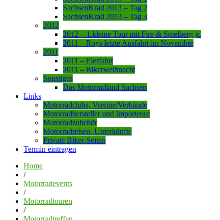
SachsenKrad 2013 – Tag 2
SachsenKrad 2013 – Tag 3
2012
2012 – 1.kleine Tour mit Fire & Spielberg jr.
2011 – Roys letzte Ausfahrt im November
2011
2011 – Eierfahrt
2011 – Bikerweihnacht
Sonstiges
Das Motorradland Sachsen
Links
Motorradclubs, Vereine/Verbände
Motorradhersteller und Importeure
Motorradzubehör
Motorradreisen, Unterkünfte
Private Biker-Seiten
Termin eintragen
Home
/
Motorradevents
/
Motorradtouren
/
Motorradtreffen