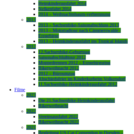
Heimkinderausfahrt 2014
Nelkenfahrt 2014
2014 – Weihnachtsbaum-verbrennung
2013
2013 – Sachsenbike-Saisonabschluss 2013
2013 – Motorradtour nach Cämmerswalde /
Erzgebirge
2013 – Heimkinderausfahrt ins Tropical Islands
2012
12.Sachsenbike-Geburtstag
Saisonabschlußtour 2012
Moppedrennen 2012 – Erzgebirgsring
Bikerweihnacht 2012
2012 – Büroumzug
Abschiedsfeier im Kinderkurheim Volkersdorf
11.Sachsenbike-Heimkinderausfahrt 2012
Filme
2023
Die 21.Sachsenbike-Heimkinderausfahrt
Bikerweihnacht
2022
Vereinsausfahrt 2022
Bikerweihnacht 2022
2021
Begleitung US Car Convention in Dresden –