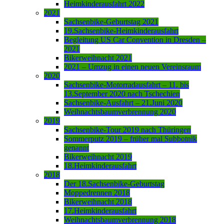
Heimkinderausfahrt 2022
2021
Sachsenbike-Geburtstag 2021
19.Sachsenbike-Heimkinderausfahrt
Begleitung US Car Convention in Dresden –
2021
Bikerweihnacht 2021
2021 – Umzug in einen neuen Vereinsraum
2020
Sachsenbike-Motorradausfahrt – 11. bis
13.September 2020 nach Tschechien
Sachsenbike-Ausfahrt – 21.Juni 2020
Weihnachtsbaumverbrennung 2020
2019
Sachsenbike-Tour 2019 nach Thüringen
Sommerputz 2019 – früher mal Subbotnik
genannt
Bikerweihnacht 2019
18.Heimkinderausfahrt
2018
Der 18.Sachsenbike-Geburtstag
Moppedrennen 2018
Bikerweihnacht 2018
17.Heimkinderausfahrt
Weihnachtsbaumverbrennung 2018