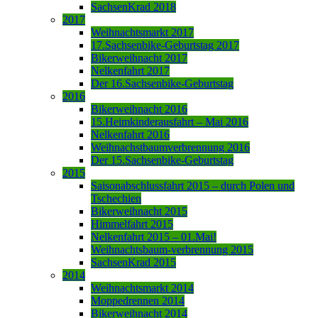
SachsenKrad 2018
2017
Weihnachtsmarkt 2017
17.Sachsenbike-Geburtstag 2017
Bikerweihnacht 2017
Nelkenfahrt 2017
Der 16.Sachsenbike-Geburtstag
2016
Bikerweihnacht 2016
15.Heimkinderausfahrt – Mai 2016
Nelkenfahrt 2016
Weihnachstbaumverbrennung 2016
Der 15.Sachsenbike-Geburtstag
2015
Saisonabschlussfahrt 2015 – durch Polen und
Tschechien
Bikerweihnacht 2015
Himmelfahrt 2015
Nelkenfahrt 2015 – 01.Mai!
Weihnachtsbaum-verbrennung 2015
SachsenKrad 2015
2014
Weihnachtsmarkt 2014
Moppedrennen 2014
Bikerweihnacht 2014