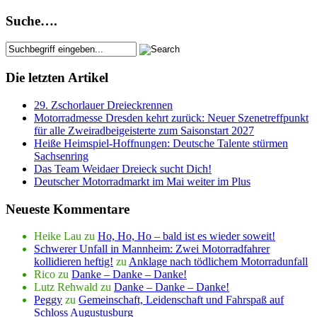
Suche….
Die letzten Artikel
29. Zschorlauer Dreieckrennen
Motorradmesse Dresden kehrt zurück: Neuer Szenetreffpunkt
für alle Zweiradbeigeisterte zum Saisonstart 2027
Heiße Heimspiel-Hoffnungen: Deutsche Talente stürmen
Sachsenring
Das Team Weidaer Dreieck sucht Dich!
Deutscher Motorradmarkt im Mai weiter im Plus
Neueste Kommentare
Heike Lau
zu
Ho, Ho, Ho – bald ist es wieder soweit!
Schwerer Unfall in Mannheim: Zwei Motorradfahrer
kollidieren heftig!
zu
Anklage nach tödlichem Motorradunfall
Rico
zu
Danke – Danke – Danke!
Lutz Rehwald
zu
Danke – Danke – Danke!
Peggy
zu
Gemeinschaft, Leidenschaft und Fahrspaß auf
Schloss Augustusburg