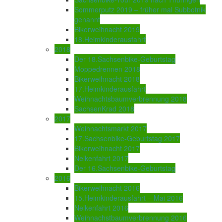
Sommerputz 2019 – früher mal Subbotnik
genannt
Bikerweihnacht 2019
18.Heimkinderausfahrt
2018
Der 18.Sachsenbike-Geburtstag
Moppedrennen 2018
Bikerweihnacht 2018
17.Heimkinderausfahrt
Weihnachtsbaumverbrennung 2018
SachsenKrad 2018
2017
Weihnachtsmarkt 2017
17.Sachsenbike-Geburtstag 2017
Bikerweihnacht 2017
Nelkenfahrt 2017
Der 16.Sachsenbike-Geburtstag
2016
Bikerweihnacht 2016
15.Heimkinderausfahrt – Mai 2016
Nelkenfahrt 2016
Weihnachstbaumverbrennung 2016