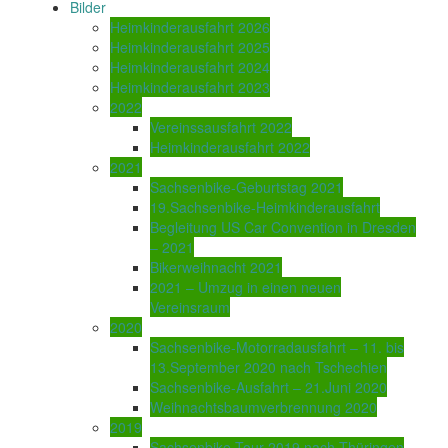
Bilder
Heimkinderausfahrt 2026
Heimkinderausfahrt 2025
Heimkinderausfahrt 2024
Heimkinderausfahrt 2023
2022
Vereinssausfahrt 2022
Heimkinderausfahrt 2022
2021
Sachsenbike-Geburtstag 2021
19.Sachsenbike-Heimkinderausfahrt
Begleitung US Car Convention in Dresden
– 2021
Bikerweihnacht 2021
2021 – Umzug in einen neuen
Vereinsraum
2020
Sachsenbike-Motorradausfahrt – 11. bis
13.September 2020 nach Tschechien
Sachsenbike-Ausfahrt – 21.Juni 2020
Weihnachtsbaumverbrennung 2020
2019
Sachsenbike-Tour 2019 nach Thüringen