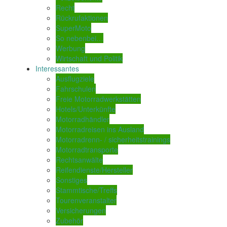
Recht
Rückrufaktionen
SuperMoto
So nebenbei…
Werbung
Wirtschaft und Politik
Interessantes
Ausflugziele
Fahrschulen
Freie Motorradwerkstätten
Hotels/Unterkünfte
Motorradhändler
Motorradreisen ins Ausland
Motorradrenn- / sicherheitstrainings
Motorradtransporte
Rechtsanwälte
Reifendienste/Hersteller
Sonstiges
Stammtische/Treffs
Tourenveranstalter
Versicherungen
Zubehör