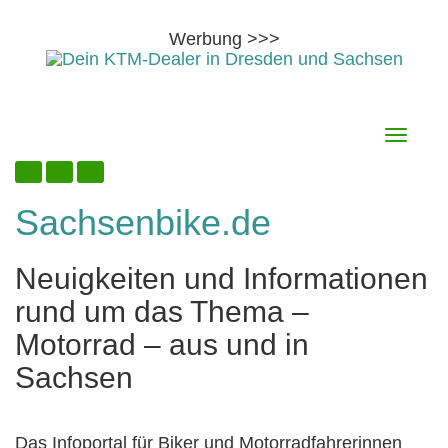
Werbung >>>
Skip
6. August 2026
Toggle
to
navigati
content
Sachsenbike.de
Neuigkeiten und Informationen
rund um das Thema –
Motorrad – aus und in
Sachsen
Das Infoportal für Biker und Motorradfahrerinnen