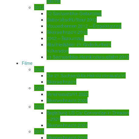
Islands
2012
12.Sachsenbike-Geburtstag
Saisonabschlußtour 2012
Moppedrennen 2012 – Erzgebirgsring
Bikerweihnacht 2012
2012 – Büroumzug
Abschiedsfeier im Kinderkurheim
Volkersdorf
11.Sachsenbike-Heimkinderausfahrt 2012
Filme
2023
Die 21.Sachsenbike-Heimkinderausfahrt
Bikerweihnacht
2022
Vereinsausfahrt 2022
Bikerweihnacht 2022
2021
Begleitung US Car Convention in Dresden
– 2021
Bikerweihnacht 2021
2019
Bikerweihnacht 2019