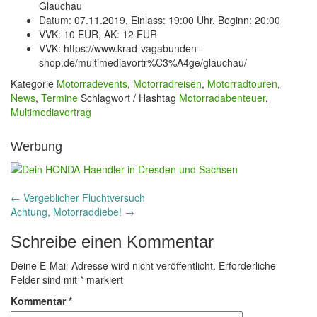
Glauchau
Datum: 07.11.2019, Einlass: 19:00 Uhr, Beginn: 20:00
VVK: 10 EUR, AK: 12 EUR
VVK: https://www.krad-vagabunden-
shop.de/multimediavortr%C3%A4ge/glauchau/
Kategorie
Motorradevents
,
Motorradreisen
,
Motorradtouren
,
News
,
Termine
Schlagwort / Hashtag
Motorradabenteuer
,
Multimediavortrag
Werbung
Post
←
Vergeblicher Fluchtversuch
Achtung, Motorraddiebe!
→
navigation
Schreibe einen Kommentar
Deine E-Mail-Adresse wird nicht veröffentlicht.
Erforderliche
Felder sind mit
*
markiert
Kommentar
*