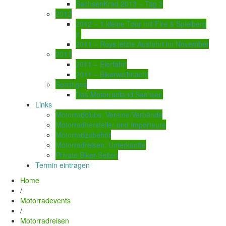
SachsenKrad 2013 – Tag 3
2012
2012 – 1.kleine Tour mit Fire & Spielberg
jr.
2011 – Roys letzte Ausfahrt im November
2011
2011 – Eierfahrt
2011 – Bikerweihnacht
Sonstiges
Das Motorradland Sachsen
Links
Motorradclubs, Vereine/Verbände
Motorradhersteller und Importeure
Motorradzubehör
Motorradreisen, Unterkünfte
Private Biker-Seiten
Termin eintragen
Home
/
Motorradevents
/
Motorradreisen