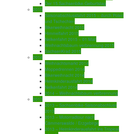
Der 15.Sachsenbike-Geburtstag
2015
Saisonabschlussfahrt 2015 – durch Polen
und Tschechien
Bikerweihnacht 2015
Himmelfahrt 2015
Nelkenfahrt 2015 – 01.Mai!
Weihnachtsbaum-verbrennung 2015
SachsenKrad 2015
2014
Weihnachtsmarkt 2014
Moppedrennen 2014
Bikerweihnacht 2014
Heimkinderausfahrt 2014
Nelkenfahrt 2014
2014 – Weihnachtsbaum-verbrennung
2013
2013 – Sachsenbike-Saisonabschluss
2013
2013 – Motorradtour nach
Cämmerswalde / Erzgebirge
2013 – Heimkinderausfahrt ins Tropical