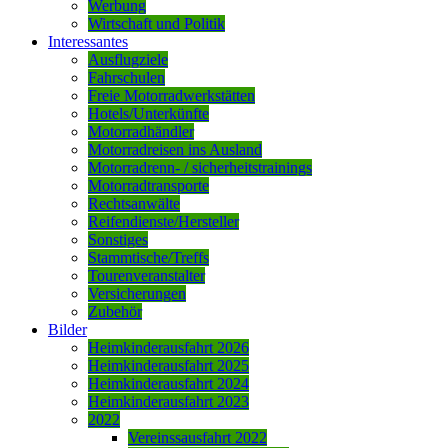
Werbung
Wirtschaft und Politik
Interessantes
Ausflugziele
Fahrschulen
Freie Motorradwerkstätten
Hotels/Unterkünfte
Motorradhändler
Motorradreisen ins Ausland
Motorradrenn- / sicherheitstrainings
Motorradtransporte
Rechtsanwälte
Reifendienste/Hersteller
Sonstiges
Stammtische/Treffs
Tourenveranstalter
Versicherungen
Zubehör
Bilder
Heimkinderausfahrt 2026
Heimkinderausfahrt 2025
Heimkinderausfahrt 2024
Heimkinderausfahrt 2023
2022
Vereinssausfahrt 2022