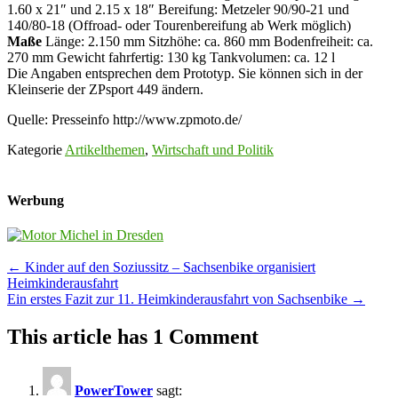
1.60 x 21″ und 2.15 x 18″ Bereifung: Metzeler 90/90-21 und
140/80-18 (Offroad- oder Tourenbereifung ab Werk möglich)
Maße
Länge: 2.150 mm Sitzhöhe: ca. 860 mm Bodenfreiheit: ca.
270 mm Gewicht fahrfertig: 130 kg Tankvolumen: ca. 12 l
Die Angaben entsprechen dem Prototyp. Sie können sich in der
Kleinserie der ZPsport 449 ändern.
Quelle: Presseinfo http://www.zpmoto.de/
Kategorie
Artikelthemen
,
Wirtschaft und Politik
Werbung
Post
←
Kinder auf den Soziussitz – Sachsenbike organisiert
Heimkinderausfahrt
navigation
Ein erstes Fazit zur 11. Heimkinderausfahrt von Sachsenbike
→
This article has 1 Comment
PowerTower
sagt: