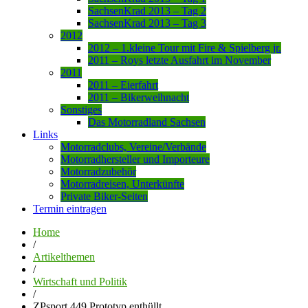
SachsenKrad 2013 – Tag 2
SachsenKrad 2013 – Tag 3
2012
2012 – 1.kleine Tour mit Fire & Spielberg jr.
2011 – Roys letzte Ausfahrt im November
2011
2011 – Eierfahrt
2011 – Bikerweihnacht
Sonstiges
Das Motorradland Sachsen
Links
Motorradclubs, Vereine/Verbände
Motorradhersteller und Importeure
Motorradzubehör
Motorradreisen, Unterkünfte
Private Biker-Seiten
Termin eintragen
Home
/
Artikelthemen
/
Wirtschaft und Politik
/
ZPsport 449 Prototyp enthüllt