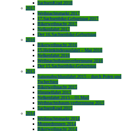
SachsenKrad 2018
2017
Weihnachtsmarkt 2017
17.Sachsenbike-Geburtstag 2017
Bikerweihnacht 2017
Nelkenfahrt 2017
Der 16.Sachsenbike-Geburtstag
2016
Bikerweihnacht 2016
15.Heimkinderausfahrt – Mai 2016
Nelkenfahrt 2016
Weihnachstbaumverbrennung 2016
Der 15.Sachsenbike-Geburtstag
2015
Saisonabschlussfahrt 2015 – durch Polen und
Tschechien
Bikerweihnacht 2015
Himmelfahrt 2015
Nelkenfahrt 2015 – 01.Mai!
Weihnachtsbaum-verbrennung 2015
SachsenKrad 2015
2014
Weihnachtsmarkt 2014
Moppedrennen 2014
Bikerweihnacht 2014