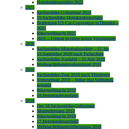
Heimkinderausfahrt 2022
2021
Sachsenbike-Geburtstag 2021
19.Sachsenbike-Heimkinderausfahrt
Begleitung US Car Convention in Dresden –
2021
Bikerweihnacht 2021
2021 – Umzug in einen neuen Vereinsraum
2020
Sachsenbike-Motorradausfahrt – 11. bis
13.September 2020 nach Tschechien
Sachsenbike-Ausfahrt – 21.Juni 2020
Weihnachtsbaumverbrennung 2020
2019
Sachsenbike-Tour 2019 nach Thüringen
Sommerputz 2019 – früher mal Subbotnik
genannt
Bikerweihnacht 2019
18.Heimkinderausfahrt
2018
Der 18.Sachsenbike-Geburtstag
Moppedrennen 2018
Bikerweihnacht 2018
17.Heimkinderausfahrt
Weihnachtsbaumverbrennung 2018