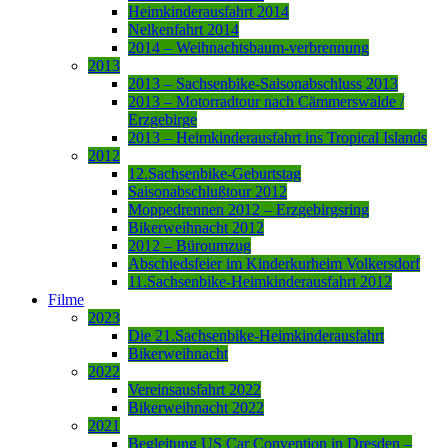
Heimkinderausfahrt 2014
Nelkenfahrt 2014
2014 – Weihnachtsbaum-verbrennung
2013
2013 – Sachsenbike-Saisonabschluss 2013
2013 – Motorradtour nach Cämmerswalde /
Erzgebirge
2013 – Heimkinderausfahrt ins Tropical Islands
2012
12.Sachsenbike-Geburtstag
Saisonabschlußtour 2012
Moppedrennen 2012 – Erzgebirgsring
Bikerweihnacht 2012
2012 – Büroumzug
Abschiedsfeier im Kinderkurheim Volkersdorf
11.Sachsenbike-Heimkinderausfahrt 2012
Filme
2023
Die 21.Sachsenbike-Heimkinderausfahrt
Bikerweihnacht
2022
Vereinsausfahrt 2022
Bikerweihnacht 2022
2021
Begleitung US Car Convention in Dresden –