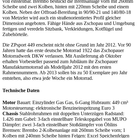
voll einstellbar. Brembo bestückt die Bremsanlage vorn mit 260mm
Scheibe und zwei Kolben, hinten mit 220mm Scheibe und einem
Kolben. Neben der Offroad-Bereifung in 90/90-21 und 140/80-18
von Metzeler wird auch ein straßenorientiertes Profil gleicher
Dimension angeboten. Fähige Hände aus Zschopau und Umgebung
fertigen und veredeln Sitzbank, Verkleidungen, Kotflügel und
Zubehörteile.
Die ZPsport 449 erscheint nicht ohne Grund im Jahr 2012. Vor 90
Jahren hatte das erste deutsche Motorrad 1922 das Zschopauer
Motorradwerk DKW verlassen. Mit Auslieferung ab Oktober
erhalten Vorbesteller passend zum Jubiläum ihr Zschopauer
Manufakturmotorrad als Modelljahr 2012 mit den ersten
Rahmennummern. Ab 2013 sollen bis zu 50 Exemplare pro Jahr
entstehen, also etwa jede Woche ein Motorrad.
Technische Daten
Motor
Bauart: Einzylinder Gas Gas, 6-Gang Hubraum: 449 cm³
Motorsteuerung: elektronische Benzineinspritzung Euro 3
Chassis
Stahlrohrrahmen mit doppelten Unterzügen Radstand:
1.426 mm Gabel: 3-fach einstellbare Teleskopgabel von MUPO
Dämpfer: zwei 3-fach einstellbare Stoßdämpfer von Öhlins
Bremsen: Brembo 2-Kolbenanlage mit 260mm Scheibe vorn; 1
Kolben mit 240mm Scheibe hinten Felgen: Excel Speichenfelgen