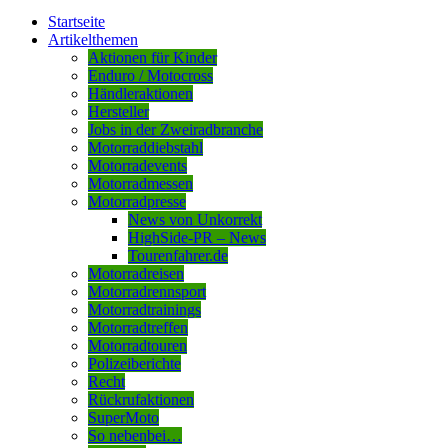
Startseite
Artikelthemen
Aktionen für Kinder
Enduro / Motocross
Händleraktionen
Hersteller
Jobs in der Zweiradbranche
Motorraddiebstahl
Motorradevents
Motorradmessen
Motorradpresse
News von Unkorrekt
HighSide-PR – News
Tourenfahrer.de
Motorradreisen
Motorradrennsport
Motorradtrainings
Motorradtreffen
Motorradtouren
Polizeiberichte
Recht
Rückrufaktionen
SuperMoto
So nebenbei…