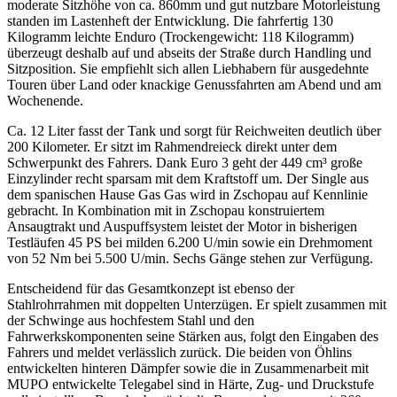
moderate Sitzhöhe von ca. 860mm und gut nutzbare Motorleistung
standen im Lastenheft der Entwicklung. Die fahrfertig 130
Kilogramm leichte Enduro (Trockengewicht: 118 Kilogramm)
überzeugt deshalb auf und abseits der Straße durch Handling und
Sitzposition. Sie empfiehlt sich allen Liebhabern für ausgedehnte
Touren über Land oder knackige Genussfahrten am Abend und am
Wochenende.
Ca. 12 Liter fasst der Tank und sorgt für Reichweiten deutlich über
200 Kilometer. Er sitzt im Rahmendreieck direkt unter dem
Schwerpunkt des Fahrers. Dank Euro 3 geht der 449 cm³ große
Einzylinder recht sparsam mit dem Kraftstoff um. Der Single aus
dem spanischen Hause Gas Gas wird in Zschopau auf Kennlinie
gebracht. In Kombination mit in Zschopau konstruiertem
Ansaugtrakt und Auspuffsystem leistet der Motor in bisherigen
Testläufen 45 PS bei milden 6.200 U/min sowie ein Drehmoment
von 52 Nm bei 5.500 U/min. Sechs Gänge stehen zur Verfügung.
Entscheidend für das Gesamtkonzept ist ebenso der
Stahlrohrrahmen mit doppelten Unterzügen. Er spielt zusammen mit
der Schwinge aus hochfestem Stahl und den
Fahrwerkskomponenten seine Stärken aus, folgt den Eingaben des
Fahrers und meldet verlässlich zurück. Die beiden von Öhlins
entwickelten hinteren Dämpfer sowie die in Zusammenarbeit mit
MUPO entwickelte Telegabel sind in Härte, Zug- und Druckstufe