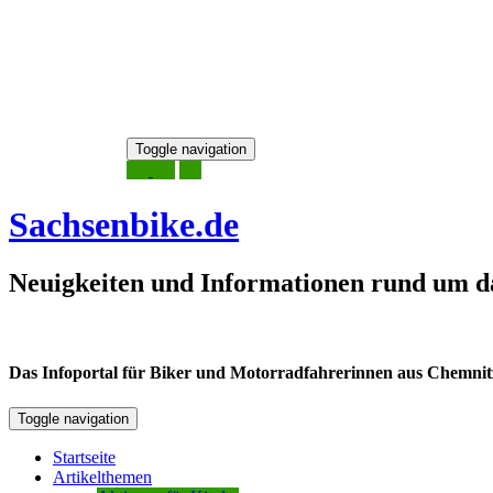
Skip
Toggle navigation
to
7. August 2026
content
Sachsenbike.de
Neuigkeiten und Informationen rund um d
Das Infoportal für Biker und Motorradfahrerinnen aus Chemnitz /
Toggle navigation
Startseite
Artikelthemen