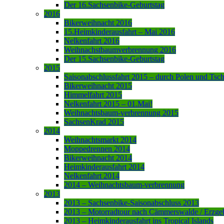
Der 16.Sachsenbike-Geburtstag
2016
Bikerweihnacht 2016
15.Heimkinderausfahrt – Mai 2016
Nelkenfahrt 2016
Weihnachstbaumverbrennung 2016
Der 15.Sachsenbike-Geburtstag
2015
Saisonabschlussfahrt 2015 – durch Polen und Tsc
Bikerweihnacht 2015
Himmelfahrt 2015
Nelkenfahrt 2015 – 01.Mai!
Weihnachtsbaum-verbrennung 2015
SachsenKrad 2015
2014
Weihnachtsmarkt 2014
Moppedrennen 2014
Bikerweihnacht 2014
Heimkinderausfahrt 2014
Nelkenfahrt 2014
2014 – Weihnachtsbaum-verbrennung
2013
2013 – Sachsenbike-Saisonabschluss 2013
2013 – Motorradtour nach Cämmerswalde / Erzge
2013 – Heimkinderausfahrt ins Tropical Islands