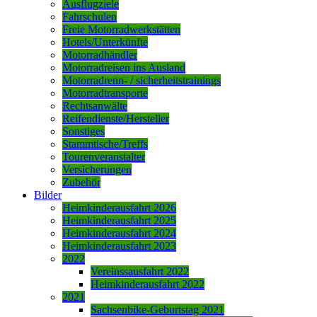
Ausflugziele
Fahrschulen
Freie Motorradwerkstätten
Hotels/Unterkünfte
Motorradhändler
Motorradreisen ins Ausland
Motorradrenn- / sicherheitstrainings
Motorradtransporte
Rechtsanwälte
Reifendienste/Hersteller
Sonstiges
Stammtische/Treffs
Tourenveranstalter
Versicherungen
Zubehör
Bilder
Heimkinderausfahrt 2026
Heimkinderausfahrt 2025
Heimkinderausfahrt 2024
Heimkinderausfahrt 2023
2022
Vereinssausfahrt 2022
Heimkinderausfahrt 2022
2021
Sachsenbike-Geburtstag 2021