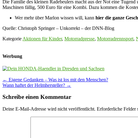
Die Familie des kleinen Radebeulers macht aus der Not eine Tugend 
Maschinen fällig, 500 Euro für eine Kombi. Dazu kommen die Koste
Wer mehr über Marlon wissen will, kann
hier die ganze Gesch
Quelle: Christoph Springer – Unkorrekt – der DNN-Blog
Kategorie
Aktionen für Kinder
,
Motorradpresse
,
Motorradrennsport
,
Werbung
Post
←
Eigene Gedanken – Was ist los mit den Menschen?
Wann haftet der Helmhersteller?
→
navigation
Schreibe einen Kommentar
Deine E-Mail-Adresse wird nicht veröffentlicht.
Erforderliche Felder 