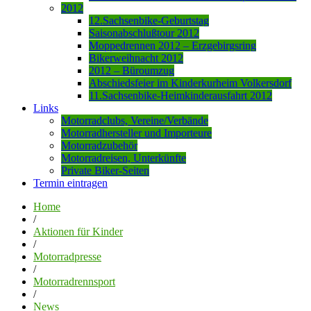
2012
12.Sachsenbike-Geburtstag
Saisonabschlußtour 2012
Moppedrennen 2012 – Erzgebirgsring
Bikerweihnacht 2012
2012 – Büroumzug
Abschiedsfeier im Kinderkurheim Volkersdorf
11.Sachsenbike-Heimkinderausfahrt 2012
Links
Motorradclubs, Vereine/Verbände
Motorradhersteller und Importeure
Motorradzubehör
Motorradreisen, Unterkünfte
Private Biker-Seiten
Termin eintragen
Home
/
Aktionen für Kinder
/
Motorradpresse
/
Motorradrennsport
/
News