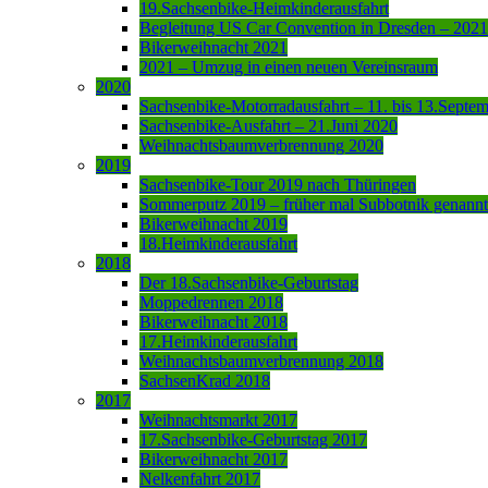
19.Sachsenbike-Heimkinderausfahrt
Begleitung US Car Convention in Dresden – 2021
Bikerweihnacht 2021
2021 – Umzug in einen neuen Vereinsraum
2020
Sachsenbike-Motorradausfahrt – 11. bis 13.Septe
Sachsenbike-Ausfahrt – 21.Juni 2020
Weihnachtsbaumverbrennung 2020
2019
Sachsenbike-Tour 2019 nach Thüringen
Sommerputz 2019 – früher mal Subbotnik genannt
Bikerweihnacht 2019
18.Heimkinderausfahrt
2018
Der 18.Sachsenbike-Geburtstag
Moppedrennen 2018
Bikerweihnacht 2018
17.Heimkinderausfahrt
Weihnachtsbaumverbrennung 2018
SachsenKrad 2018
2017
Weihnachtsmarkt 2017
17.Sachsenbike-Geburtstag 2017
Bikerweihnacht 2017
Nelkenfahrt 2017