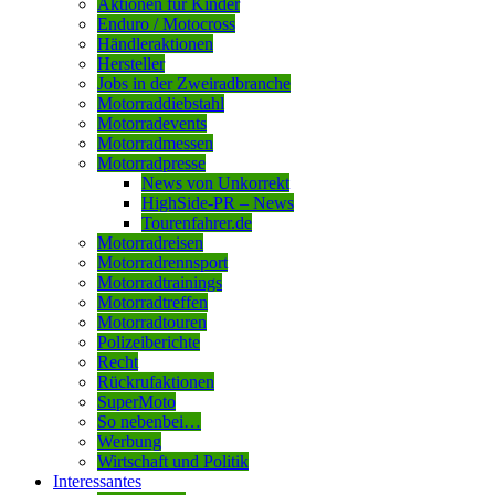
Aktionen für Kinder
Enduro / Motocross
Händleraktionen
Hersteller
Jobs in der Zweiradbranche
Motorraddiebstahl
Motorradevents
Motorradmessen
Motorradpresse
News von Unkorrekt
HighSide-PR – News
Tourenfahrer.de
Motorradreisen
Motorradrennsport
Motorradtrainings
Motorradtreffen
Motorradtouren
Polizeiberichte
Recht
Rückrufaktionen
SuperMoto
So nebenbei…
Werbung
Wirtschaft und Politik
Interessantes