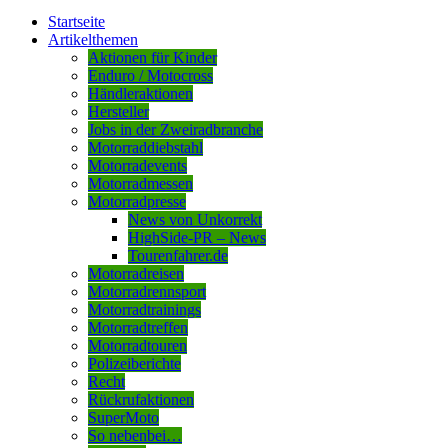
Startseite
Artikelthemen
Aktionen für Kinder
Enduro / Motocross
Händleraktionen
Hersteller
Jobs in der Zweiradbranche
Motorraddiebstahl
Motorradevents
Motorradmessen
Motorradpresse
News von Unkorrekt
HighSide-PR – News
Tourenfahrer.de
Motorradreisen
Motorradrennsport
Motorradtrainings
Motorradtreffen
Motorradtouren
Polizeiberichte
Recht
Rückrufaktionen
SuperMoto
So nebenbei…