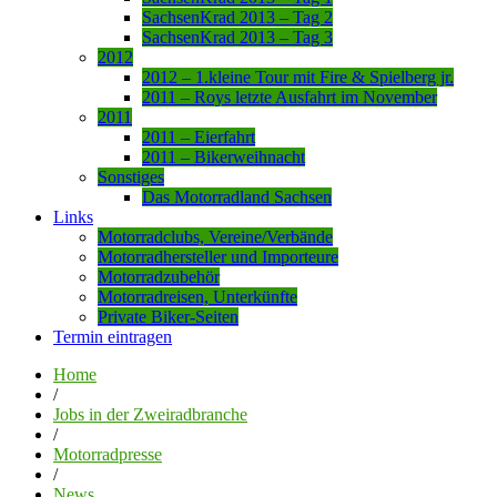
SachsenKrad 2013 – Tag 2
SachsenKrad 2013 – Tag 3
2012
2012 – 1.kleine Tour mit Fire & Spielberg jr.
2011 – Roys letzte Ausfahrt im November
2011
2011 – Eierfahrt
2011 – Bikerweihnacht
Sonstiges
Das Motorradland Sachsen
Links
Motorradclubs, Vereine/Verbände
Motorradhersteller und Importeure
Motorradzubehör
Motorradreisen, Unterkünfte
Private Biker-Seiten
Termin eintragen
Home
/
Jobs in der Zweiradbranche
/
Motorradpresse
/
News