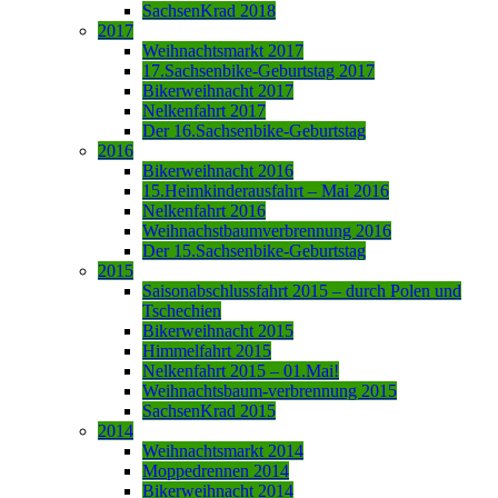
SachsenKrad 2018
2017
Weihnachtsmarkt 2017
17.Sachsenbike-Geburtstag 2017
Bikerweihnacht 2017
Nelkenfahrt 2017
Der 16.Sachsenbike-Geburtstag
2016
Bikerweihnacht 2016
15.Heimkinderausfahrt – Mai 2016
Nelkenfahrt 2016
Weihnachstbaumverbrennung 2016
Der 15.Sachsenbike-Geburtstag
2015
Saisonabschlussfahrt 2015 – durch Polen und
Tschechien
Bikerweihnacht 2015
Himmelfahrt 2015
Nelkenfahrt 2015 – 01.Mai!
Weihnachtsbaum-verbrennung 2015
SachsenKrad 2015
2014
Weihnachtsmarkt 2014
Moppedrennen 2014
Bikerweihnacht 2014