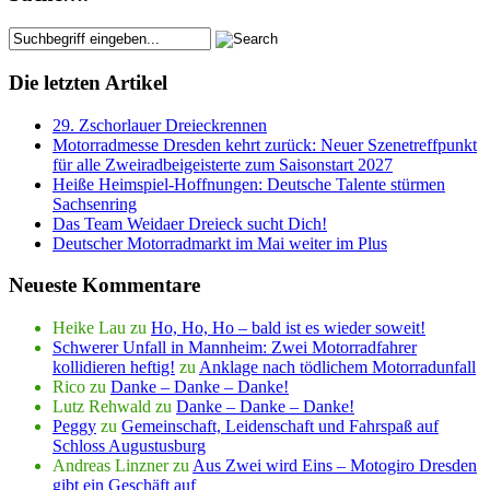
Die letzten Artikel
29. Zschorlauer Dreieckrennen
Motorradmesse Dresden kehrt zurück: Neuer Szenetreffpunkt
für alle Zweiradbeigeisterte zum Saisonstart 2027
Heiße Heimspiel-Hoffnungen: Deutsche Talente stürmen
Sachsenring
Das Team Weidaer Dreieck sucht Dich!
Deutscher Motorradmarkt im Mai weiter im Plus
Neueste Kommentare
Heike Lau
zu
Ho, Ho, Ho – bald ist es wieder soweit!
Schwerer Unfall in Mannheim: Zwei Motorradfahrer
kollidieren heftig!
zu
Anklage nach tödlichem Motorradunfall
Rico
zu
Danke – Danke – Danke!
Lutz Rehwald
zu
Danke – Danke – Danke!
Peggy
zu
Gemeinschaft, Leidenschaft und Fahrspaß auf
Schloss Augustusburg
Andreas Linzner
zu
Aus Zwei wird Eins – Motogiro Dresden
gibt ein Geschäft auf