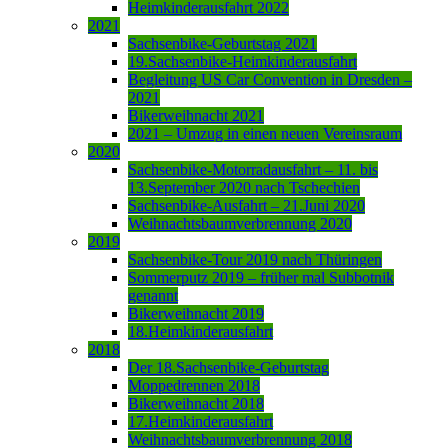
Heimkinderausfahrt 2022
2021
Sachsenbike-Geburtstag 2021
19.Sachsenbike-Heimkinderausfahrt
Begleitung US Car Convention in Dresden –
2021
Bikerweihnacht 2021
2021 – Umzug in einen neuen Vereinsraum
2020
Sachsenbike-Motorradausfahrt – 11. bis
13.September 2020 nach Tschechien
Sachsenbike-Ausfahrt – 21.Juni 2020
Weihnachtsbaumverbrennung 2020
2019
Sachsenbike-Tour 2019 nach Thüringen
Sommerputz 2019 – früher mal Subbotnik
genannt
Bikerweihnacht 2019
18.Heimkinderausfahrt
2018
Der 18.Sachsenbike-Geburtstag
Moppedrennen 2018
Bikerweihnacht 2018
17.Heimkinderausfahrt
Weihnachtsbaumverbrennung 2018