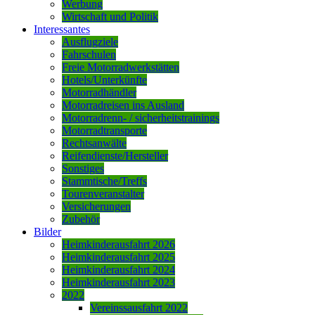
Werbung
Wirtschaft und Politik
Interessantes
Ausflugziele
Fahrschulen
Freie Motorradwerkstätten
Hotels/Unterkünfte
Motorradhändler
Motorradreisen ins Ausland
Motorradrenn- / sicherheitstrainings
Motorradtransporte
Rechtsanwälte
Reifendienste/Hersteller
Sonstiges
Stammtische/Treffs
Tourenveranstalter
Versicherungen
Zubehör
Bilder
Heimkinderausfahrt 2026
Heimkinderausfahrt 2025
Heimkinderausfahrt 2024
Heimkinderausfahrt 2023
2022
Vereinssausfahrt 2022