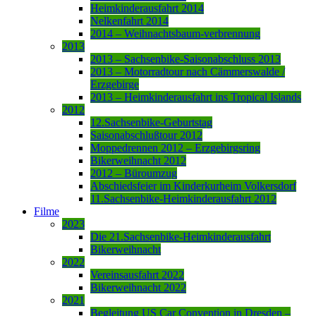
Heimkinderausfahrt 2014
Nelkenfahrt 2014
2014 – Weihnachtsbaum-verbrennung
2013
2013 – Sachsenbike-Saisonabschluss 2013
2013 – Motorradtour nach Cämmerswalde /
Erzgebirge
2013 – Heimkinderausfahrt ins Tropical Islands
2012
12.Sachsenbike-Geburtstag
Saisonabschlußtour 2012
Moppedrennen 2012 – Erzgebirgsring
Bikerweihnacht 2012
2012 – Büroumzug
Abschiedsfeier im Kinderkurheim Volkersdorf
11.Sachsenbike-Heimkinderausfahrt 2012
Filme
2023
Die 21.Sachsenbike-Heimkinderausfahrt
Bikerweihnacht
2022
Vereinsausfahrt 2022
Bikerweihnacht 2022
2021
Begleitung US Car Convention in Dresden –