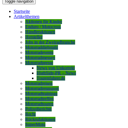
Toggle navigation
Startseite
Artikelthemen
Aktionen für Kinder
Enduro / Motocross
Händleraktionen
Hersteller
Jobs in der Zweiradbranche
Motorraddiebstahl
Motorradevents
Motorradmessen
Motorradpresse
News von Unkorrekt
HighSide-PR – News
Tourenfahrer.de
Motorradreisen
Motorradrennsport
Motorradtrainings
Motorradtreffen
Motorradtouren
Polizeiberichte
Recht
Rückrufaktionen
SuperMoto