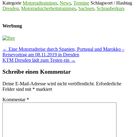
Kategorie
Motorradtrainings
,
News
,
Termine
Schlagwort / Hashtag
Dresden
,
Motorradsicherheitstrainings
,
Sachsen
,
Schrauberkurs
Werbung
Post
←
Eine Motorradreise durch Spanien, Portugal und Marokko –
Reisevortrag am 08.11.2019 in Dresden
navigation
KTM Dresden lädt zum Testen ein
→
Schreibe einen Kommentar
Deine E-Mail-Adresse wird nicht veröffentlicht.
Erforderliche
Felder sind mit
*
markiert
Kommentar
*