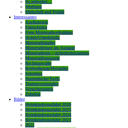
So nebenbei…
Werbung
Wirtschaft und Politik
Interessantes
Ausflugziele
Fahrschulen
Freie Motorradwerkstätten
Hotels/Unterkünfte
Motorradhändler
Motorradreisen ins Ausland
Motorradrenn- / sicherheitstrainings
Motorradtransporte
Rechtsanwälte
Reifendienste/Hersteller
Sonstiges
Stammtische/Treffs
Tourenveranstalter
Versicherungen
Zubehör
Bilder
Heimkinderausfahrt 2026
Heimkinderausfahrt 2025
Heimkinderausfahrt 2024
Heimkinderausfahrt 2023
2022