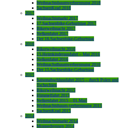
Weihnachtsbaumverbrennung 2018
SachsenKrad 2018
2017
Weihnachtsmarkt 2017
17.Sachsenbike-Geburtstag 2017
Bikerweihnacht 2017
Nelkenfahrt 2017
Der 16.Sachsenbike-Geburtstag
2016
Bikerweihnacht 2016
15.Heimkinderausfahrt – Mai 2016
Nelkenfahrt 2016
Weihnachstbaumverbrennung 2016
Der 15.Sachsenbike-Geburtstag
2015
Saisonabschlussfahrt 2015 – durch Polen und
Tschechien
Bikerweihnacht 2015
Himmelfahrt 2015
Nelkenfahrt 2015 – 01.Mai!
Weihnachtsbaum-verbrennung 2015
SachsenKrad 2015
2014
Weihnachtsmarkt 2014
Moppedrennen 2014