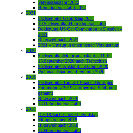
Vereinssausfahrt 2022
Heimkinderausfahrt 2022
2021
Sachsenbike-Geburtstag 2021
19.Sachsenbike-Heimkinderausfahrt
Begleitung US Car Convention in Dresden –
2021
Bikerweihnacht 2021
2021 – Umzug in einen neuen Vereinsraum
2020
Sachsenbike-Motorradausfahrt – 11. bis
13.September 2020 nach Tschechien
Sachsenbike-Ausfahrt – 21.Juni 2020
Weihnachtsbaumverbrennung 2020
2019
Sachsenbike-Tour 2019 nach Thüringen
Sommerputz 2019 – früher mal Subbotnik
genannt
Bikerweihnacht 2019
18.Heimkinderausfahrt
2018
Der 18.Sachsenbike-Geburtstag
Moppedrennen 2018
Bikerweihnacht 2018
17.Heimkinderausfahrt