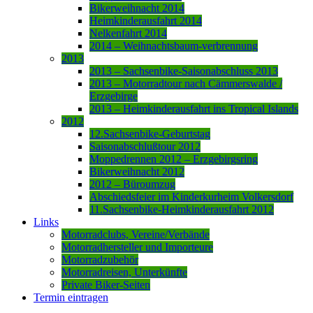
Bikerweihnacht 2014
Heimkinderausfahrt 2014
Nelkenfahrt 2014
2014 – Weihnachtsbaum-verbrennung
2013
2013 – Sachsenbike-Saisonabschluss 2013
2013 – Motorradtour nach Cämmerswalde /
Erzgebirge
2013 – Heimkinderausfahrt ins Tropical Islands
2012
12.Sachsenbike-Geburtstag
Saisonabschlußtour 2012
Moppedrennen 2012 – Erzgebirgsring
Bikerweihnacht 2012
2012 – Büroumzug
Abschiedsfeier im Kinderkurheim Volkersdorf
11.Sachsenbike-Heimkinderausfahrt 2012
Links
Motorradclubs, Vereine/Verbände
Motorradhersteller und Importeure
Motorradzubehör
Motorradreisen, Unterkünfte
Private Biker-Seiten
Termin eintragen