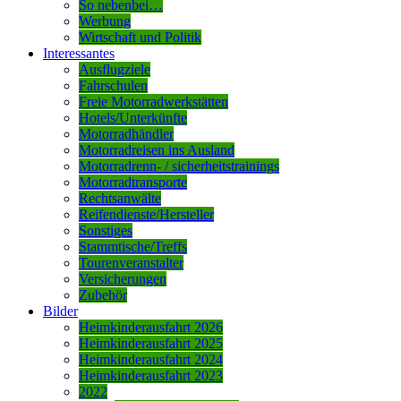
So nebenbei…
Werbung
Wirtschaft und Politik
Interessantes
Ausflugziele
Fahrschulen
Freie Motorradwerkstätten
Hotels/Unterkünfte
Motorradhändler
Motorradreisen ins Ausland
Motorradrenn- / sicherheitstrainings
Motorradtransporte
Rechtsanwälte
Reifendienste/Hersteller
Sonstiges
Stammtische/Treffs
Tourenveranstalter
Versicherungen
Zubehör
Bilder
Heimkinderausfahrt 2026
Heimkinderausfahrt 2025
Heimkinderausfahrt 2024
Heimkinderausfahrt 2023
2022