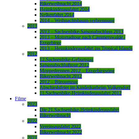
Bikerweihnacht 2014
Heimkinderausfahrt 2014
Nelkenfahrt 2014
2014 – Weihnachtsbaum-verbrennung
2013
2013 – Sachsenbike-Saisonabschluss 2013
2013 – Motorradtour nach Cämmerswalde /
Erzgebirge
2013 – Heimkinderausfahrt ins Tropical Islands
2012
12.Sachsenbike-Geburtstag
Saisonabschlußtour 2012
Moppedrennen 2012 – Erzgebirgsring
Bikerweihnacht 2012
2012 – Büroumzug
Abschiedsfeier im Kinderkurheim Volkersdorf
11.Sachsenbike-Heimkinderausfahrt 2012
Filme
2023
Die 21.Sachsenbike-Heimkinderausfahrt
Bikerweihnacht
2022
Vereinsausfahrt 2022
Bikerweihnacht 2022
2021