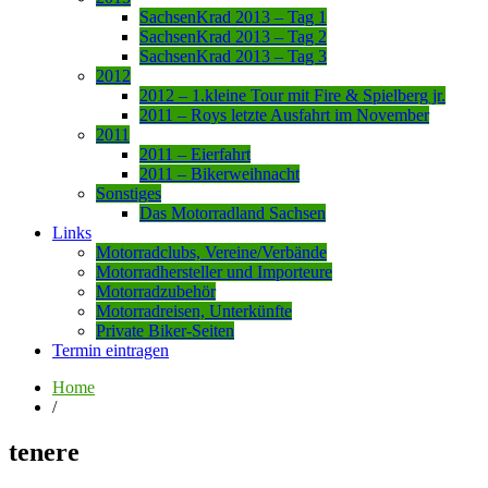
SachsenKrad 2013 – Tag 1
SachsenKrad 2013 – Tag 2
SachsenKrad 2013 – Tag 3
2012
2012 – 1.kleine Tour mit Fire & Spielberg jr.
2011 – Roys letzte Ausfahrt im November
2011
2011 – Eierfahrt
2011 – Bikerweihnacht
Sonstiges
Das Motorradland Sachsen
Links
Motorradclubs, Vereine/Verbände
Motorradhersteller und Importeure
Motorradzubehör
Motorradreisen, Unterkünfte
Private Biker-Seiten
Termin eintragen
Home
/
tenere