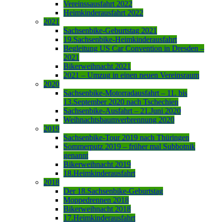
Vereinssausfahrt 2022
Heimkinderausfahrt 2022
2021
Sachsenbike-Geburtstag 2021
19.Sachsenbike-Heimkinderausfahrt
Begleitung US Car Convention in Dresden –
2021
Bikerweihnacht 2021
2021 – Umzug in einen neuen Vereinsraum
2020
Sachsenbike-Motorradausfahrt – 11. bis
13.September 2020 nach Tschechien
Sachsenbike-Ausfahrt – 21.Juni 2020
Weihnachtsbaumverbrennung 2020
2019
Sachsenbike-Tour 2019 nach Thüringen
Sommerputz 2019 – früher mal Subbotnik
genannt
Bikerweihnacht 2019
18.Heimkinderausfahrt
2018
Der 18.Sachsenbike-Geburtstag
Moppedrennen 2018
Bikerweihnacht 2018
17.Heimkinderausfahrt