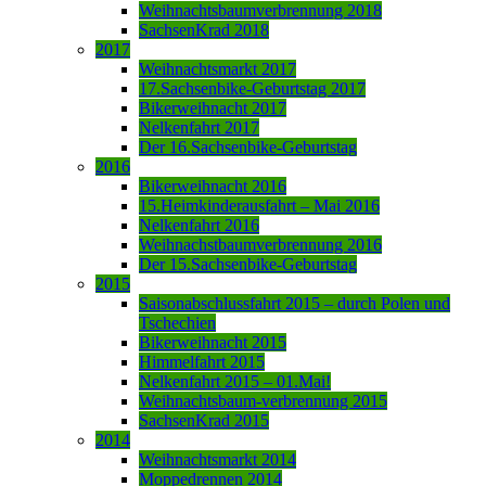
Weihnachtsbaumverbrennung 2018
SachsenKrad 2018
2017
Weihnachtsmarkt 2017
17.Sachsenbike-Geburtstag 2017
Bikerweihnacht 2017
Nelkenfahrt 2017
Der 16.Sachsenbike-Geburtstag
2016
Bikerweihnacht 2016
15.Heimkinderausfahrt – Mai 2016
Nelkenfahrt 2016
Weihnachstbaumverbrennung 2016
Der 15.Sachsenbike-Geburtstag
2015
Saisonabschlussfahrt 2015 – durch Polen und
Tschechien
Bikerweihnacht 2015
Himmelfahrt 2015
Nelkenfahrt 2015 – 01.Mai!
Weihnachtsbaum-verbrennung 2015
SachsenKrad 2015
2014
Weihnachtsmarkt 2014
Moppedrennen 2014