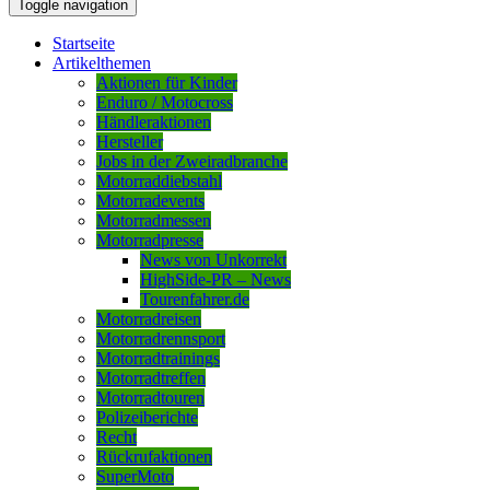
Toggle navigation
Startseite
Artikelthemen
Aktionen für Kinder
Enduro / Motocross
Händleraktionen
Hersteller
Jobs in der Zweiradbranche
Motorraddiebstahl
Motorradevents
Motorradmessen
Motorradpresse
News von Unkorrekt
HighSide-PR – News
Tourenfahrer.de
Motorradreisen
Motorradrennsport
Motorradtrainings
Motorradtreffen
Motorradtouren
Polizeiberichte
Recht
Rückrufaktionen
SuperMoto