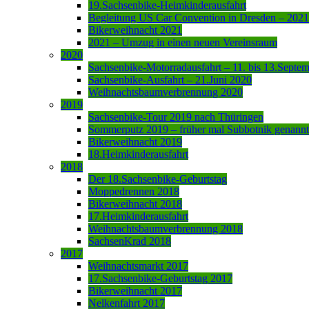
19.Sachsenbike-Heimkinderausfahrt
Begleitung US Car Convention in Dresden – 2021
Bikerweihnacht 2021
2021 – Umzug in einen neuen Vereinsraum
2020
Sachsenbike-Motorradausfahrt – 11. bis 13.Septe
Sachsenbike-Ausfahrt – 21.Juni 2020
Weihnachtsbaumverbrennung 2020
2019
Sachsenbike-Tour 2019 nach Thüringen
Sommerputz 2019 – früher mal Subbotnik genannt
Bikerweihnacht 2019
18.Heimkinderausfahrt
2018
Der 18.Sachsenbike-Geburtstag
Moppedrennen 2018
Bikerweihnacht 2018
17.Heimkinderausfahrt
Weihnachtsbaumverbrennung 2018
SachsenKrad 2018
2017
Weihnachtsmarkt 2017
17.Sachsenbike-Geburtstag 2017
Bikerweihnacht 2017
Nelkenfahrt 2017