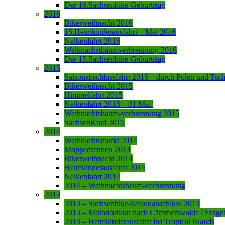
Der 16.Sachsenbike-Geburtstag
2016
Bikerweihnacht 2016
15.Heimkinderausfahrt – Mai 2016
Nelkenfahrt 2016
Weihnachstbaumverbrennung 2016
Der 15.Sachsenbike-Geburtstag
2015
Saisonabschlussfahrt 2015 – durch Polen und Tsc
Bikerweihnacht 2015
Himmelfahrt 2015
Nelkenfahrt 2015 – 01.Mai!
Weihnachtsbaum-verbrennung 2015
SachsenKrad 2015
2014
Weihnachtsmarkt 2014
Moppedrennen 2014
Bikerweihnacht 2014
Heimkinderausfahrt 2014
Nelkenfahrt 2014
2014 – Weihnachtsbaum-verbrennung
2013
2013 – Sachsenbike-Saisonabschluss 2013
2013 – Motorradtour nach Cämmerswalde / Erzge
2013 – Heimkinderausfahrt ins Tropical Islands