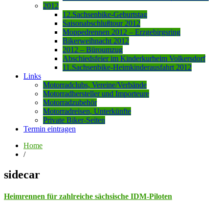
2012
12.Sachsenbike-Geburtstag
Saisonabschlußtour 2012
Moppedrennen 2012 – Erzgebirgsring
Bikerweihnacht 2012
2012 – Büroumzug
Abschiedsfeier im Kinderkurheim Volkersdorf
11.Sachsenbike-Heimkinderausfahrt 2012
Links
Motorradclubs, Vereine/Verbände
Motorradhersteller und Importeure
Motorradzubehör
Motorradreisen, Unterkünfte
Private Biker-Seiten
Termin eintragen
Home
/
sidecar
Heimrennen für zahlreiche sächsische IDM-Piloten