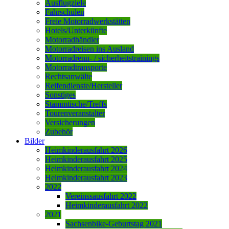
Ausflugziele
Fahrschulen
Freie Motorradwerkstätten
Hotels/Unterkünfte
Motorradhändler
Motorradreisen ins Ausland
Motorradrenn- / sicherheitstrainings
Motorradtransporte
Rechtsanwälte
Reifendienste/Hersteller
Sonstiges
Stammtische/Treffs
Tourenveranstalter
Versicherungen
Zubehör
Bilder
Heimkinderausfahrt 2026
Heimkinderausfahrt 2025
Heimkinderausfahrt 2024
Heimkinderausfahrt 2023
2022
Vereinssausfahrt 2022
Heimkinderausfahrt 2022
2021
Sachsenbike-Geburtstag 2021