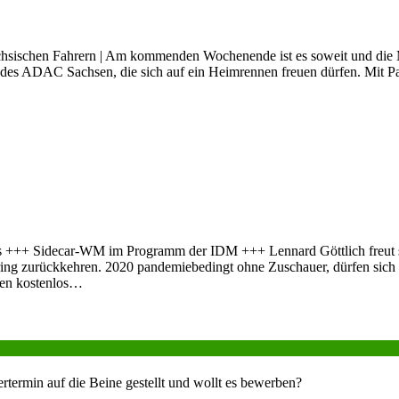
ächsischen Fahrern | Am kommenden Wochenende ist es soweit und die
r des ADAC Sachsen, die sich auf ein Heimrennen freuen dürfen. Mit Pa
s +++ Sidecar-WM im Programm der IDM +++ Lennard Göttlich freut si
ing zurückkehren. 2020 pandemiebedingt ohne Zuschauer, dürfen sich 
nnen kostenlos…
ertermin auf die Beine gestellt und wollt es bewerben?