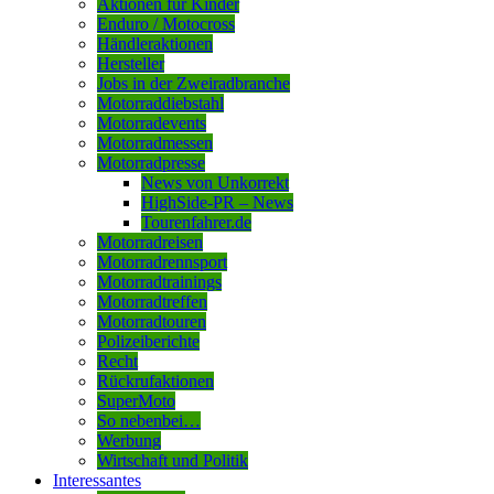
Aktionen für Kinder
Enduro / Motocross
Händleraktionen
Hersteller
Jobs in der Zweiradbranche
Motorraddiebstahl
Motorradevents
Motorradmessen
Motorradpresse
News von Unkorrekt
HighSide-PR – News
Tourenfahrer.de
Motorradreisen
Motorradrennsport
Motorradtrainings
Motorradtreffen
Motorradtouren
Polizeiberichte
Recht
Rückrufaktionen
SuperMoto
So nebenbei…
Werbung
Wirtschaft und Politik
Interessantes