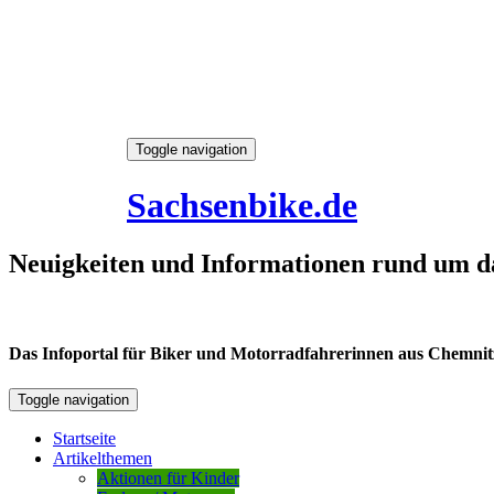
Skip
Toggle navigation
to
7. August 2026
content
Sachsenbike.de
Neuigkeiten und Informationen rund um d
Das Infoportal für Biker und Motorradfahrerinnen aus Chemnitz /
Toggle navigation
Startseite
Artikelthemen
Aktionen für Kinder