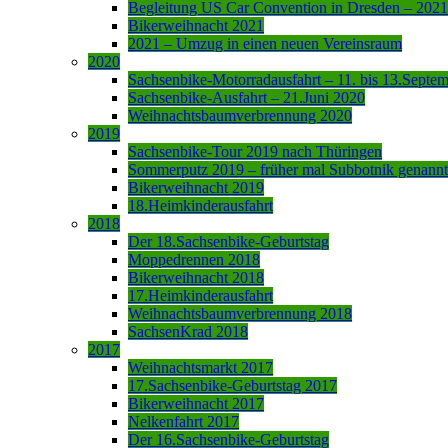
Begleitung US Car Convention in Dresden – 2021
Bikerweihnacht 2021
2021 – Umzug in einen neuen Vereinsraum
2020
Sachsenbike-Motorradausfahrt – 11. bis 13.Septe
Sachsenbike-Ausfahrt – 21.Juni 2020
Weihnachtsbaumverbrennung 2020
2019
Sachsenbike-Tour 2019 nach Thüringen
Sommerputz 2019 – früher mal Subbotnik genannt
Bikerweihnacht 2019
18.Heimkinderausfahrt
2018
Der 18.Sachsenbike-Geburtstag
Moppedrennen 2018
Bikerweihnacht 2018
17.Heimkinderausfahrt
Weihnachtsbaumverbrennung 2018
SachsenKrad 2018
2017
Weihnachtsmarkt 2017
17.Sachsenbike-Geburtstag 2017
Bikerweihnacht 2017
Nelkenfahrt 2017
Der 16.Sachsenbike-Geburtstag