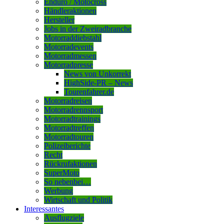
Enduro / Motocross
Händleraktionen
Hersteller
Jobs in der Zweiradbranche
Motorraddiebstahl
Motorradevents
Motorradmessen
Motorradpresse
News von Unkorrekt
HighSide-PR – News
Tourenfahrer.de
Motorradreisen
Motorradrennsport
Motorradtrainings
Motorradtreffen
Motorradtouren
Polizeiberichte
Recht
Rückrufaktionen
SuperMoto
So nebenbei…
Werbung
Wirtschaft und Politik
Interessantes
Ausflugziele