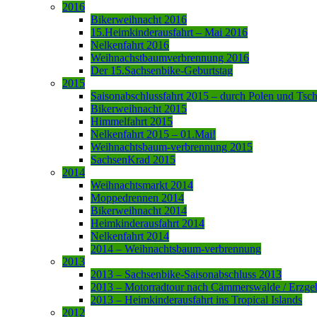
2016
Bikerweihnacht 2016
15.Heimkinderausfahrt – Mai 2016
Nelkenfahrt 2016
Weihnachstbaumverbrennung 2016
Der 15.Sachsenbike-Geburtstag
2015
Saisonabschlussfahrt 2015 – durch Polen und Tsc
Bikerweihnacht 2015
Himmelfahrt 2015
Nelkenfahrt 2015 – 01.Mai!
Weihnachtsbaum-verbrennung 2015
SachsenKrad 2015
2014
Weihnachtsmarkt 2014
Moppedrennen 2014
Bikerweihnacht 2014
Heimkinderausfahrt 2014
Nelkenfahrt 2014
2014 – Weihnachtsbaum-verbrennung
2013
2013 – Sachsenbike-Saisonabschluss 2013
2013 – Motorradtour nach Cämmerswalde / Erzge
2013 – Heimkinderausfahrt ins Tropical Islands
2012