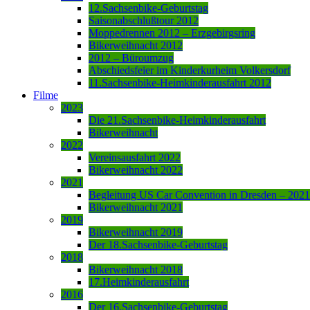
12.Sachsenbike-Geburtstag
Saisonabschlußtour 2012
Moppedrennen 2012 – Erzgebirgsring
Bikerweihnacht 2012
2012 – Büroumzug
Abschiedsfeier im Kinderkurheim Volkersdorf
11.Sachsenbike-Heimkinderausfahrt 2012
Filme
2023
Die 21.Sachsenbike-Heimkinderausfahrt
Bikerweihnacht
2022
Vereinsausfahrt 2022
Bikerweihnacht 2022
2021
Begleitung US Car Convention in Dresden – 2021
Bikerweihnacht 2021
2019
Bikerweihnacht 2019
Der 18.Sachsenbike-Geburtstag
2018
Bikerweihnacht 2018
17.Heimkinderausfahrt
2016
Der 16.Sachsenbike-Geburtstag