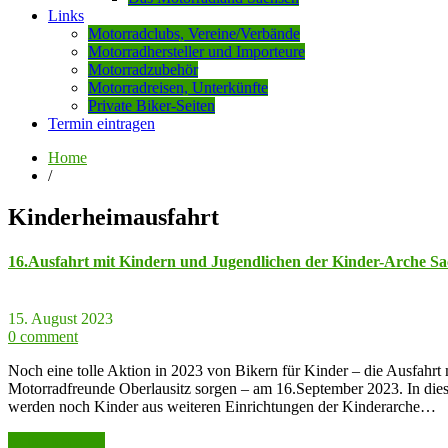
Links
Motorradclubs, Vereine/Verbände
Motorradhersteller und Importeure
Motorradzubehör
Motorradreisen, Unterkünfte
Private Biker-Seiten
Termin eintragen
Home
/
Kinderheimausfahrt
16.Ausfahrt mit Kindern und Jugendlichen der Kinder-Arche Sac
15. August 2023
0 comment
Noch eine tolle Aktion in 2023 von Bikern für Kinder – die Ausfahrt
Motorradfreunde Oberlausitz sorgen – am 16.September 2023. In die
werden noch Kinder aus weiteren Einrichtungen der Kinderarche…
weiter lesen >>