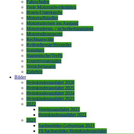
Fahrschulen
Freie Motorradwerkstätten
Hotels/Unterkünfte
Motorradhändler
Motorradreisen ins Ausland
Motorradrenn- / sicherheitstrainings
Motorradtransporte
Rechtsanwälte
Reifendienste/Hersteller
Sonstiges
Stammtische/Treffs
Tourenveranstalter
Versicherungen
Zubehör
Bilder
Heimkinderausfahrt 2026
Heimkinderausfahrt 2025
Heimkinderausfahrt 2024
Heimkinderausfahrt 2023
2022
Vereinssausfahrt 2022
Heimkinderausfahrt 2022
2021
Sachsenbike-Geburtstag 2021
19.Sachsenbike-Heimkinderausfahrt