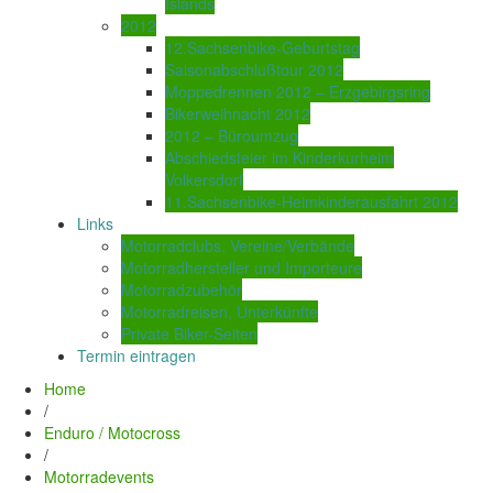
Islands
2012
12.Sachsenbike-Geburtstag
Saisonabschlußtour 2012
Moppedrennen 2012 – Erzgebirgsring
Bikerweihnacht 2012
2012 – Büroumzug
Abschiedsfeier im Kinderkurheim
Volkersdorf
11.Sachsenbike-Heimkinderausfahrt 2012
Links
Motorradclubs, Vereine/Verbände
Motorradhersteller und Importeure
Motorradzubehör
Motorradreisen, Unterkünfte
Private Biker-Seiten
Termin eintragen
Home
/
Enduro / Motocross
/
Motorradevents