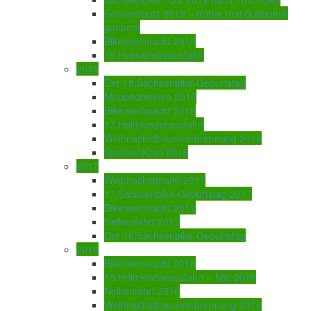
Sommerputz 2019 – früher mal Subbotnik
genannt
Bikerweihnacht 2019
18.Heimkinderausfahrt
2018
Der 18.Sachsenbike-Geburtstag
Moppedrennen 2018
Bikerweihnacht 2018
17.Heimkinderausfahrt
Weihnachtsbaumverbrennung 2018
SachsenKrad 2018
2017
Weihnachtsmarkt 2017
17.Sachsenbike-Geburtstag 2017
Bikerweihnacht 2017
Nelkenfahrt 2017
Der 16.Sachsenbike-Geburtstag
2016
Bikerweihnacht 2016
15.Heimkinderausfahrt – Mai 2016
Nelkenfahrt 2016
Weihnachstbaumverbrennung 2016