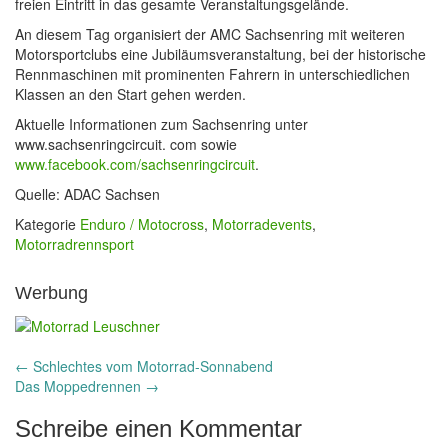
freien Eintritt in das gesamte Veranstaltungsgelände.
An diesem Tag organisiert der AMC Sachsenring mit weiteren
Motorsportclubs eine Jubiläumsveranstaltung, bei der historische
Rennmaschinen mit prominenten Fahrern in unterschiedlichen
Klassen an den Start gehen werden.
Aktuelle Informationen zum Sachsenring unter
www.sachsenringcircuit. com sowie
www.facebook.com/sachsenringcircuit
.
Quelle: ADAC Sachsen
Kategorie
Enduro / Motocross
,
Motorradevents
,
Motorradrennsport
Werbung
Post
←
Schlechtes vom Motorrad-Sonnabend
Das Moppedrennen
→
navigation
Schreibe einen Kommentar