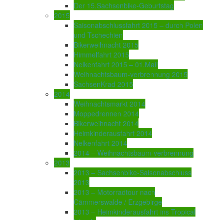
Der 15.Sachsenbike-Geburtstag
2015
Saisonabschlussfahrt 2015 – durch Polen
und Tschechien
Bikerweihnacht 2015
Himmelfahrt 2015
Nelkenfahrt 2015 – 01.Mai!
Weihnachtsbaum-verbrennung 2015
SachsenKrad 2015
2014
Weihnachtsmarkt 2014
Moppedrennen 2014
Bikerweihnacht 2014
Heimkinderausfahrt 2014
Nelkenfahrt 2014
2014 – Weihnachtsbaum-verbrennung
2013
2013 – Sachsenbike-Saisonabschluss
2013
2013 – Motorradtour nach
Cämmerswalde / Erzgebirge
2013 – Heimkinderausfahrt ins Tropical