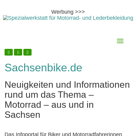
Werbung >>>
Skip
8. August 2026
Toggle
to
navigati
content
Sachsenbike.de
Neuigkeiten und Informationen
rund um das Thema –
Motorrad – aus und in
Sachsen
Das Infoportal für Biker und Motorradfahrerinnen