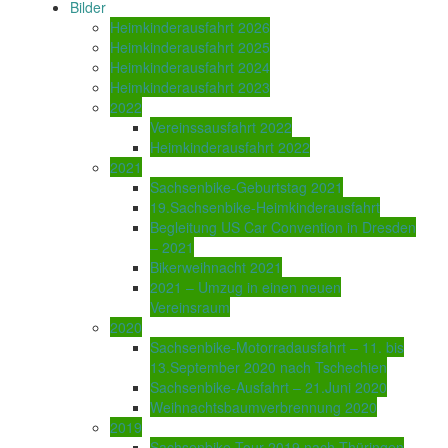
Bilder
Heimkinderausfahrt 2026
Heimkinderausfahrt 2025
Heimkinderausfahrt 2024
Heimkinderausfahrt 2023
2022
Vereinssausfahrt 2022
Heimkinderausfahrt 2022
2021
Sachsenbike-Geburtstag 2021
19.Sachsenbike-Heimkinderausfahrt
Begleitung US Car Convention in Dresden
– 2021
Bikerweihnacht 2021
2021 – Umzug in einen neuen
Vereinsraum
2020
Sachsenbike-Motorradausfahrt – 11. bis
13.September 2020 nach Tschechien
Sachsenbike-Ausfahrt – 21.Juni 2020
Weihnachtsbaumverbrennung 2020
2019
Sachsenbike-Tour 2019 nach Thüringen