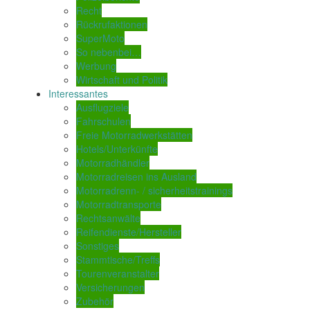
Recht
Rückrufaktionen
SuperMoto
So nebenbei…
Werbung
Wirtschaft und Politik
Interessantes
Ausflugziele
Fahrschulen
Freie Motorradwerkstätten
Hotels/Unterkünfte
Motorradhändler
Motorradreisen ins Ausland
Motorradrenn- / sicherheitstrainings
Motorradtransporte
Rechtsanwälte
Reifendienste/Hersteller
Sonstiges
Stammtische/Treffs
Tourenveranstalter
Versicherungen
Zubehör