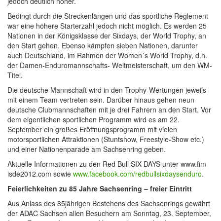
jedoch deutlich höher.
Bedingt durch die Streckenlängen und das sportliche Reglement
war eine höhere Starterzahl jedoch nicht möglich. Es werden 25
Nationen in der Königsklasse der Sixdays, der World Trophy, an
den Start gehen. Ebenso kämpfen sieben Nationen, darunter
auch Deutschland, im Rahmen der Women´s World Trophy, d.h.
der Damen-Enduromannschafts- Weltmeisterschaft, um den WM-
Titel.
Die deutsche Mannschaft wird in den Trophy-Wertungen jeweils
mit einem Team vertreten sein. Darüber hinaus gehen neun
deutsche Clubmannschaften mit je drei Fahrern an den Start. Vor
dem eigentlichen sportlichen Programm wird es am 22.
September ein großes Eröffnungsprogramm mit vielen
motorsportlichen Attraktionen (Stuntshow, Freestyle-Show etc.)
und einer Nationenparade am Sachsenring geben.
Aktuelle Informationen zu den Red Bull SIX DAYS unter www.fim-
isde2012.com sowie
www.facebook.com/redbullsixdaysenduro
.
Feierlichkeiten zu 85 Jahre Sachsenring – freier Eintritt
Aus Anlass des 85jährigen Bestehens des Sachsenrings gewährt
der ADAC Sachsen allen Besuchern am Sonntag, 23. September,