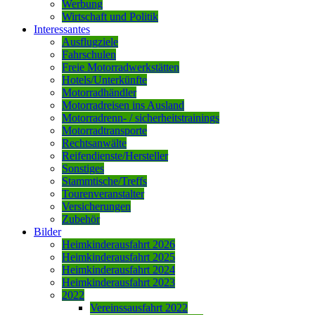
Werbung
Wirtschaft und Politik
Interessantes
Ausflugziele
Fahrschulen
Freie Motorradwerkstätten
Hotels/Unterkünfte
Motorradhändler
Motorradreisen ins Ausland
Motorradrenn- / sicherheitstrainings
Motorradtransporte
Rechtsanwälte
Reifendienste/Hersteller
Sonstiges
Stammtische/Treffs
Tourenveranstalter
Versicherungen
Zubehör
Bilder
Heimkinderausfahrt 2026
Heimkinderausfahrt 2025
Heimkinderausfahrt 2024
Heimkinderausfahrt 2023
2022
Vereinssausfahrt 2022