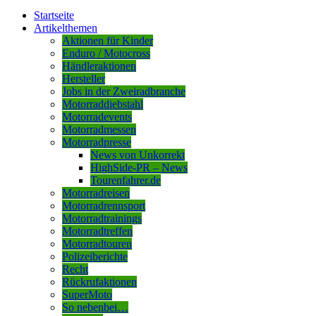
Startseite
Artikelthemen
Aktionen für Kinder
Enduro / Motocross
Händleraktionen
Hersteller
Jobs in der Zweiradbranche
Motorraddiebstahl
Motorradevents
Motorradmessen
Motorradpresse
News von Unkorrekt
HighSide-PR – News
Tourenfahrer.de
Motorradreisen
Motorradrennsport
Motorradtrainings
Motorradtreffen
Motorradtouren
Polizeiberichte
Recht
Rückrufaktionen
SuperMoto
So nebenbei…