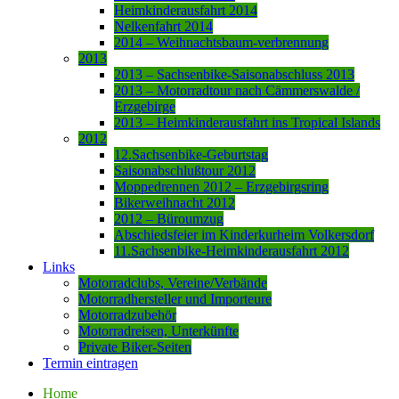
Heimkinderausfahrt 2014
Nelkenfahrt 2014
2014 – Weihnachtsbaum-verbrennung
2013
2013 – Sachsenbike-Saisonabschluss 2013
2013 – Motorradtour nach Cämmerswalde /
Erzgebirge
2013 – Heimkinderausfahrt ins Tropical Islands
2012
12.Sachsenbike-Geburtstag
Saisonabschlußtour 2012
Moppedrennen 2012 – Erzgebirgsring
Bikerweihnacht 2012
2012 – Büroumzug
Abschiedsfeier im Kinderkurheim Volkersdorf
11.Sachsenbike-Heimkinderausfahrt 2012
Links
Motorradclubs, Vereine/Verbände
Motorradhersteller und Importeure
Motorradzubehör
Motorradreisen, Unterkünfte
Private Biker-Seiten
Termin eintragen
Home