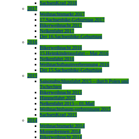
SachsenKrad 2018
2017
Weihnachtsmarkt 2017
17.Sachsenbike-Geburtstag 2017
Bikerweihnacht 2017
Nelkenfahrt 2017
Der 16.Sachsenbike-Geburtstag
2016
Bikerweihnacht 2016
15.Heimkinderausfahrt – Mai 2016
Nelkenfahrt 2016
Weihnachstbaumverbrennung 2016
Der 15.Sachsenbike-Geburtstag
2015
Saisonabschlussfahrt 2015 – durch Polen und
Tschechien
Bikerweihnacht 2015
Himmelfahrt 2015
Nelkenfahrt 2015 – 01.Mai!
Weihnachtsbaum-verbrennung 2015
SachsenKrad 2015
2014
Weihnachtsmarkt 2014
Moppedrennen 2014
Bikerweihnacht 2014