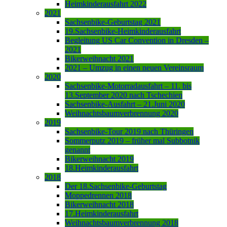
Heimkinderausfahrt 2022
2021
Sachsenbike-Geburtstag 2021
19.Sachsenbike-Heimkinderausfahrt
Begleitung US Car Convention in Dresden –
2021
Bikerweihnacht 2021
2021 – Umzug in einen neuen Vereinsraum
2020
Sachsenbike-Motorradausfahrt – 11. bis
13.September 2020 nach Tschechien
Sachsenbike-Ausfahrt – 21.Juni 2020
Weihnachtsbaumverbrennung 2020
2019
Sachsenbike-Tour 2019 nach Thüringen
Sommerputz 2019 – früher mal Subbotnik
genannt
Bikerweihnacht 2019
18.Heimkinderausfahrt
2018
Der 18.Sachsenbike-Geburtstag
Moppedrennen 2018
Bikerweihnacht 2018
17.Heimkinderausfahrt
Weihnachtsbaumverbrennung 2018