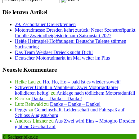
Die letzten Artikel
29. Zschorlauer Dreieckrennen
Motorradmesse Dresden kehrt zurück: Neuer Szenetreffpunkt
für alle Zweiradbeigeisterte zum Saisonstart 2027
Heiße Heimspiel-Hoffnungen: Deutsche Talente stürmen
Sachsenring
Das Team Weidaer Dreieck sucht Dich!
Deutscher Motorradmarkt im Mai weiter im Plus
Neueste Kommentare
Heike Lau
zu
Ho, Ho, Ho – bald ist es wieder soweit!
Schwerer Unfall in Mannheim: Zwei Motorradfahrer
kollidieren heftig!
zu
Anklage nach tödlichem Motorradunfall
Rico
zu
Danke – Danke – Danke!
Lutz Rehwald
zu
Danke – Danke – Danke!
Peggy
zu
Gemeinschaft, Leidenschaft und Fahrspaß auf
Schloss Augustusburg
Andreas Linzner
zu
Aus Zwei wird Eins – Motogiro Dresden
gibt ein Geschäft auf
© Sachsenbike.de