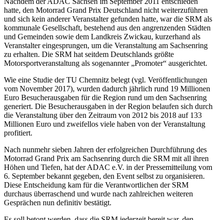
Nachdem der ADAC Sachsen im September 2011 entschieden
hatte, den Motorrad Grand Prix Deutschland nicht weiterzuführen
und sich kein anderer Veranstalter gefunden hatte, war die SRM als
kommunale Gesellschaft, bestehend aus den angrenzenden Städten
und Gemeinden sowie dem Landkreis Zwickau, kurzerhand als
Veranstalter eingesprungen, um die Veranstaltung am Sachsenring
zu erhalten. Die SRM hat seitdem Deutschlands größte
Motorsportveranstaltung als sogenannter „Promoter“ ausgerichtet.
Wie eine Studie der TU Chemnitz belegt (vgl. Veröffentlichungen
vom November 2017), wurden dadurch jährlich rund 19 Millionen
Euro Besucherausgaben für die Region rund um den Sachsenring
generiert. Die Besucherausgaben in der Region belaufen sich durch
die Veranstaltung über den Zeitraum von 2012 bis 2018 auf 133
Millionen Euro und zweifellos viele haben von der Veranstaltung
profitiert.
Nach nunmehr sieben Jahren der erfolgreichen Durchführung des
Motorrad Grand Prix am Sachsenring durch die SRM mit all ihren
Höhen und Tiefen, hat der ADAC e.V. in der Pressemitteilung vom
6. September bekannt gegeben, den Event selbst zu organisieren.
Diese Entscheidung kam für die Verantwortlichen der SRM
durchaus überraschend und wurde nach zahlreichen weiteren
Gesprächen nun definitiv bestätigt.
Es soll betont werden, dass die SRM jederzeit bereit war, den