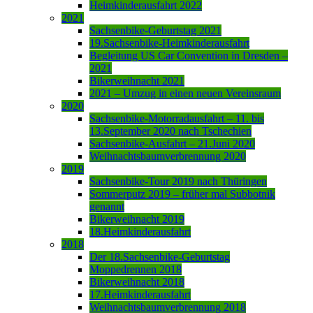
Heimkinderausfahrt 2022
2021
Sachsenbike-Geburtstag 2021
19.Sachsenbike-Heimkinderausfahrt
Begleitung US Car Convention in Dresden –
2021
Bikerweihnacht 2021
2021 – Umzug in einen neuen Vereinsraum
2020
Sachsenbike-Motorradausfahrt – 11. bis
13.September 2020 nach Tschechien
Sachsenbike-Ausfahrt – 21.Juni 2020
Weihnachtsbaumverbrennung 2020
2019
Sachsenbike-Tour 2019 nach Thüringen
Sommerputz 2019 – früher mal Subbotnik
genannt
Bikerweihnacht 2019
18.Heimkinderausfahrt
2018
Der 18.Sachsenbike-Geburtstag
Moppedrennen 2018
Bikerweihnacht 2018
17.Heimkinderausfahrt
Weihnachtsbaumverbrennung 2018