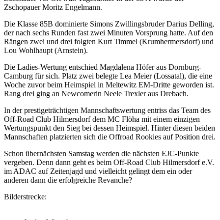
Zschopauer Moritz Engelmann.
Die Klasse 85B dominierte Simons Zwillingsbruder Darius Delling,
der nach sechs Runden fast zwei Minuten Vorsprung hatte. Auf den
Rängen zwei und drei folgten Kurt Timmel (Krumhermersdorf) und
Lou Wohlhaupt (Arnstein).
Die Ladies-Wertung entschied Magdalena Höfer aus Dornburg-
Camburg für sich. Platz zwei belegte Lea Meier (Lossatal), die eine
Woche zuvor beim Heimspiel in Meltewitz EM-Dritte geworden ist.
Rang drei ging an Newcomerin Neele Trexler aus Drebach.
In der prestigeträchtigen Mannschaftswertung entriss das Team des
Off-Road Club Hilmersdorf dem MC Flöha mit einem einzigen
Wertungspunkt den Sieg bei dessen Heimspiel. Hinter diesen beiden
Mannschaften platzierten sich die Offroad Rookies auf Position drei.
Schon übernächsten Samstag werden die nächsten EJC-Punkte
vergeben. Denn dann geht es beim Off-Road Club Hilmersdorf e.V.
im ADAC auf Zeitenjagd und vielleicht gelingt dem ein oder
anderen dann die erfolgreiche Revanche?
Bilderstrecke: