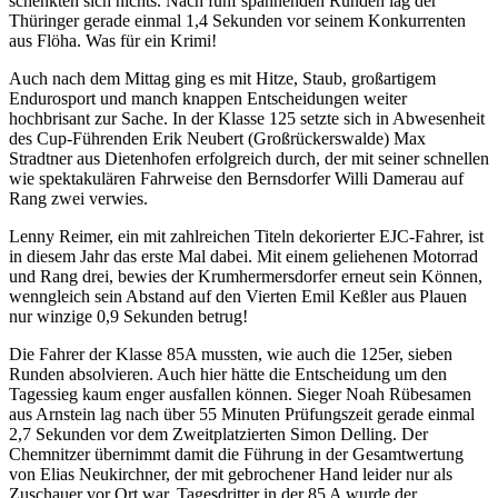
schenkten sich nichts. Nach fünf spannenden Runden lag der
Thüringer gerade einmal 1,4 Sekunden vor seinem Konkurrenten
aus Flöha. Was für ein Krimi!
Auch nach dem Mittag ging es mit Hitze, Staub, großartigem
Endurosport und manch knappen Entscheidungen weiter
hochbrisant zur Sache. In der Klasse 125 setzte sich in Abwesenheit
des Cup-Führenden Erik Neubert (Großrückerswalde) Max
Stradtner aus Dietenhofen erfolgreich durch, der mit seiner schnellen
wie spektakulären Fahrweise den Bernsdorfer Willi Damerau auf
Rang zwei verwies.
Lenny Reimer, ein mit zahlreichen Titeln dekorierter EJC-Fahrer, ist
in diesem Jahr das erste Mal dabei. Mit einem geliehenen Motorrad
und Rang drei, bewies der Krumhermersdorfer erneut sein Können,
wenngleich sein Abstand auf den Vierten Emil Keßler aus Plauen
nur winzige 0,9 Sekunden betrug!
Die Fahrer der Klasse 85A mussten, wie auch die 125er, sieben
Runden absolvieren. Auch hier hätte die Entscheidung um den
Tagessieg kaum enger ausfallen können. Sieger Noah Rübesamen
aus Arnstein lag nach über 55 Minuten Prüfungszeit gerade einmal
2,7 Sekunden vor dem Zweitplatzierten Simon Delling. Der
Chemnitzer übernimmt damit die Führung in der Gesamtwertung
von Elias Neukirchner, der mit gebrochener Hand leider nur als
Zuschauer vor Ort war. Tagesdritter in der 85 A wurde der