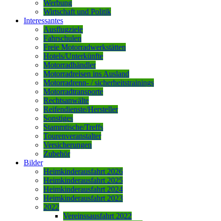
Werbung
Wirtschaft und Politik
Interessantes
Ausflugziele
Fahrschulen
Freie Motorradwerkstätten
Hotels/Unterkünfte
Motorradhändler
Motorradreisen ins Ausland
Motorradrenn- / sicherheitstrainings
Motorradtransporte
Rechtsanwälte
Reifendienste/Hersteller
Sonstiges
Stammtische/Treffs
Tourenveranstalter
Versicherungen
Zubehör
Bilder
Heimkinderausfahrt 2026
Heimkinderausfahrt 2025
Heimkinderausfahrt 2024
Heimkinderausfahrt 2023
2022
Vereinssausfahrt 2022