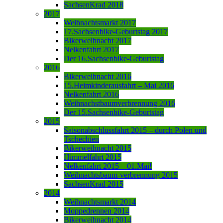
SachsenKrad 2018
2017
Weihnachtsmarkt 2017
17.Sachsenbike-Geburtstag 2017
Bikerweihnacht 2017
Nelkenfahrt 2017
Der 16.Sachsenbike-Geburtstag
2016
Bikerweihnacht 2016
15.Heimkinderausfahrt – Mai 2016
Nelkenfahrt 2016
Weihnachstbaumverbrennung 2016
Der 15.Sachsenbike-Geburtstag
2015
Saisonabschlussfahrt 2015 – durch Polen und
Tschechien
Bikerweihnacht 2015
Himmelfahrt 2015
Nelkenfahrt 2015 – 01.Mai!
Weihnachtsbaum-verbrennung 2015
SachsenKrad 2015
2014
Weihnachtsmarkt 2014
Moppedrennen 2014
Bikerweihnacht 2014