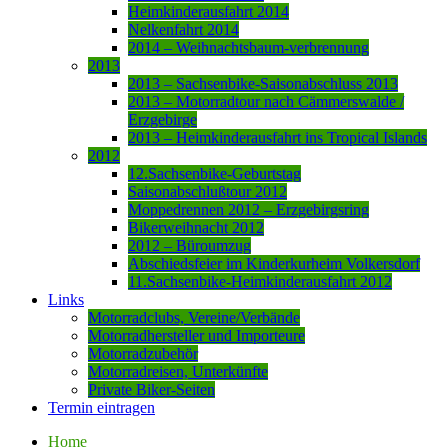
Heimkinderausfahrt 2014
Nelkenfahrt 2014
2014 – Weihnachtsbaum-verbrennung
2013
2013 – Sachsenbike-Saisonabschluss 2013
2013 – Motorradtour nach Cämmerswalde /
Erzgebirge
2013 – Heimkinderausfahrt ins Tropical Islands
2012
12.Sachsenbike-Geburtstag
Saisonabschlußtour 2012
Moppedrennen 2012 – Erzgebirgsring
Bikerweihnacht 2012
2012 – Büroumzug
Abschiedsfeier im Kinderkurheim Volkersdorf
11.Sachsenbike-Heimkinderausfahrt 2012
Links
Motorradclubs, Vereine/Verbände
Motorradhersteller und Importeure
Motorradzubehör
Motorradreisen, Unterkünfte
Private Biker-Seiten
Termin eintragen
Home