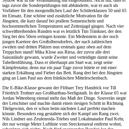
Sydow war in die Veranstaltung mit eingebunden. Nicht nur, dass er
tags zuvor die Sonderprüfungen mit abbänderte, war er auch als
Vorfahrer für den morgendlichen Lauf der Schülerklassen 50 und 65
im Einsatz. Eine schöne und zusätzliche Motivation für die
Jüngsten, die kurz darauf bei prallem Sonnenschein und
hochsommerlichen Temperaturen auf Zeitenjagd gingen. Nach vier
schweißtreibenden Runden war es letztlich Tim Tränkner, der den
Sieg bei den 50ern erringen konnte. Ein Meilenstein in der noch
jungen Karriere des Großolbersdorfers, der nach zahlreichen
zweiten und dritten Plätzen nun erstmals ganz oben auf dem
Treppchen stand! Mika Klose aus Riesa, der zuvor alle drei
Saisonläufe gewann, wurde Zweiter und verteidigte damit seine
Tabellenführung. Dass er überhaupt am Start war, zeigt seine
Kämpfernatur, denn nur ein paar Tage zuvor hütete er mit einer
starken Erkältung und Fieber das Bett. Rang drei bei den Jüngsten
ging an Liam Paul aus dem fränkischen Mitteleschenbach.
Die E-Bike-Klasse gewann der Flöhaer Trey Handrick vor Till
Friedrich Trottner aus Großharthau-Seeligstadt. In der Klasse 65 war
Jordan Wittenberg einmal mehr das Maß der Dinge. Souverän siegte
der Letschiner und machte damit einen riesigen Schritt in Richtung
Titelgewinn, den er schon beim nächsten Lauf perfekt machen
könnte. Besonders eng gestaltete sich der Kampf um Rang zwei.
Nils Lindner aus Zeulenroda-Triebes und Lokalmatador Paul Kehr,
der nur wenige Meter Luftlinie vom Streckenareal entfernt wohnt,