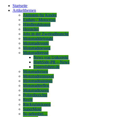
Startseite
Artikelthemen
Aktionen für Kinder
Enduro / Motocross
Händleraktionen
Hersteller
Jobs in der Zweiradbranche
Motorraddiebstahl
Motorradevents
Motorradmessen
Motorradpresse
News von Unkorrekt
HighSide-PR – News
Tourenfahrer.de
Motorradreisen
Motorradrennsport
Motorradtrainings
Motorradtreffen
Motorradtouren
Polizeiberichte
Recht
Rückrufaktionen
SuperMoto
So nebenbei…