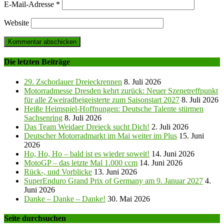
E-Mail-Adresse
*
Website
Die letzten Beiträge
29. Zschorlauer Dreieckrennen
8. Juli 2026
Motorradmesse Dresden kehrt zurück: Neuer Szenetreffpunkt
für alle Zweiradbeigeisterte zum Saisonstart 2027
8. Juli 2026
Heiße Heimspiel-Hoffnungen: Deutsche Talente stürmen
Sachsenring
8. Juli 2026
Das Team Weidaer Dreieck sucht Dich!
2. Juli 2026
Deutscher Motorradmarkt im Mai weiter im Plus
15. Juni
2026
Ho, Ho, Ho – bald ist es wieder soweit!
14. Juni 2026
MotoGP – das letzte Mal 1.000 ccm
14. Juni 2026
Rück-, und Vorblicke
13. Juni 2026
SuperEnduro Grand Prix of Germany am 9. Januar 2027
4.
Juni 2026
Danke – Danke – Danke!
30. Mai 2026
Seite durchsuchen