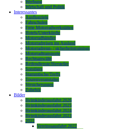
Werbung
Wirtschaft und Politik
Interessantes
Ausflugziele
Fahrschulen
Freie Motorradwerkstätten
Hotels/Unterkünfte
Motorradhändler
Motorradreisen ins Ausland
Motorradrenn- / sicherheitstrainings
Motorradtransporte
Rechtsanwälte
Reifendienste/Hersteller
Sonstiges
Stammtische/Treffs
Tourenveranstalter
Versicherungen
Zubehör
Bilder
Heimkinderausfahrt 2026
Heimkinderausfahrt 2025
Heimkinderausfahrt 2024
Heimkinderausfahrt 2023
2022
Vereinssausfahrt 2022