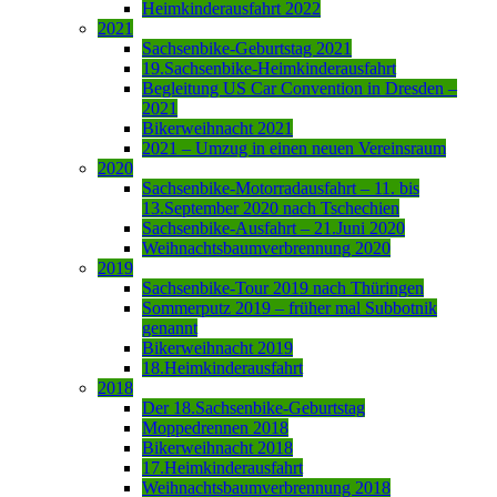
Heimkinderausfahrt 2022
2021
Sachsenbike-Geburtstag 2021
19.Sachsenbike-Heimkinderausfahrt
Begleitung US Car Convention in Dresden –
2021
Bikerweihnacht 2021
2021 – Umzug in einen neuen Vereinsraum
2020
Sachsenbike-Motorradausfahrt – 11. bis
13.September 2020 nach Tschechien
Sachsenbike-Ausfahrt – 21.Juni 2020
Weihnachtsbaumverbrennung 2020
2019
Sachsenbike-Tour 2019 nach Thüringen
Sommerputz 2019 – früher mal Subbotnik
genannt
Bikerweihnacht 2019
18.Heimkinderausfahrt
2018
Der 18.Sachsenbike-Geburtstag
Moppedrennen 2018
Bikerweihnacht 2018
17.Heimkinderausfahrt
Weihnachtsbaumverbrennung 2018