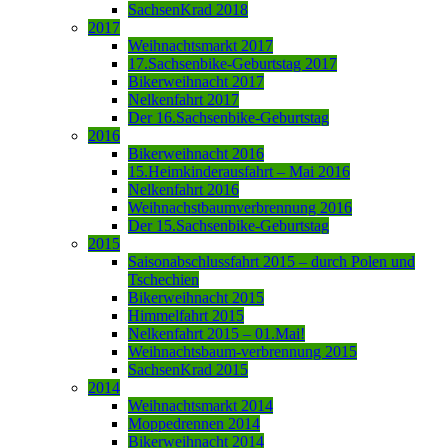
SachsenKrad 2018
2017
Weihnachtsmarkt 2017
17.Sachsenbike-Geburtstag 2017
Bikerweihnacht 2017
Nelkenfahrt 2017
Der 16.Sachsenbike-Geburtstag
2016
Bikerweihnacht 2016
15.Heimkinderausfahrt – Mai 2016
Nelkenfahrt 2016
Weihnachstbaumverbrennung 2016
Der 15.Sachsenbike-Geburtstag
2015
Saisonabschlussfahrt 2015 – durch Polen und
Tschechien
Bikerweihnacht 2015
Himmelfahrt 2015
Nelkenfahrt 2015 – 01.Mai!
Weihnachtsbaum-verbrennung 2015
SachsenKrad 2015
2014
Weihnachtsmarkt 2014
Moppedrennen 2014
Bikerweihnacht 2014