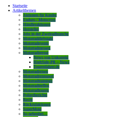
Startseite
Artikelthemen
Aktionen für Kinder
Enduro / Motocross
Händleraktionen
Hersteller
Jobs in der Zweiradbranche
Motorraddiebstahl
Motorradevents
Motorradmessen
Motorradpresse
News von Unkorrekt
HighSide-PR – News
Tourenfahrer.de
Motorradreisen
Motorradrennsport
Motorradtrainings
Motorradtreffen
Motorradtouren
Polizeiberichte
Recht
Rückrufaktionen
SuperMoto
So nebenbei…