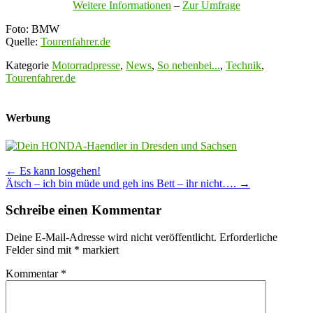
Weitere Informationen
–
Zur Umfrage
Foto: BMW
Quelle:
Tourenfahrer.de
Kategorie
Motorradpresse
,
News
,
So nebenbei...
,
Technik
,
Tourenfahrer.de
Werbung
Post
←
Es kann losgehen!
Ätsch – ich bin müde und geh ins Bett – ihr nicht….
→
navigation
Schreibe einen Kommentar
Deine E-Mail-Adresse wird nicht veröffentlicht.
Erforderliche
Felder sind mit
*
markiert
Kommentar
*