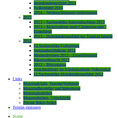
Heimkinderausfahrt 2014
Nelkenfahrt 2014
2014 – Weihnachtsbaum-verbrennung
2013
2013 – Sachsenbike-Saisonabschluss 2013
2013 – Motorradtour nach Cämmerswalde /
Erzgebirge
2013 – Heimkinderausfahrt ins Tropical Islands
2012
12.Sachsenbike-Geburtstag
Saisonabschlußtour 2012
Moppedrennen 2012 – Erzgebirgsring
Bikerweihnacht 2012
2012 – Büroumzug
Abschiedsfeier im Kinderkurheim Volkersdorf
11.Sachsenbike-Heimkinderausfahrt 2012
Links
Motorradclubs, Vereine/Verbände
Motorradhersteller und Importeure
Motorradzubehör
Motorradreisen, Unterkünfte
Private Biker-Seiten
Termin eintragen
Home