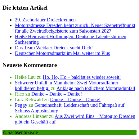
Die letzten Artikel
29. Zschorlauer Dreieckrennen
Motorradmesse Dresden kehrt zurück: Neuer Szenetreffpunkt
für alle Zweiradbeigeisterte zum Saisonstart 2027
Heiße Heimspiel-Hoffnungen: Deutsche Talente stürmen
Sachsenring
Das Team Weidaer Dreieck sucht Dich!
Deutscher Motorradmarkt im Mai weiter im Plus
Neueste Kommentare
Heike Lau
zu
Ho, Ho, Ho – bald ist es wieder soweit!
Schwerer Unfall in Mannheim: Zwei Motorradfahrer
kollidieren heftig!
zu
Anklage nach tödlichem Motorradunfall
Rico
zu
Danke – Danke – Danke!
Lutz Rehwald
zu
Danke – Danke – Danke!
Peggy
zu
Gemeinschaft, Leidenschaft und Fahrspaß auf
Schloss Augustusburg
Andreas Linzner
zu
Aus Zwei wird Eins – Motogiro Dresden
gibt ein Geschäft auf
© Sachsenbike.de